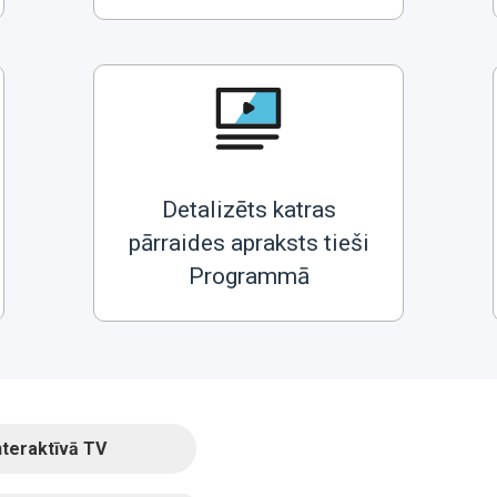
Detalizēts katras
pārraides apraksts tieši
Programmā
nteraktīvā TV