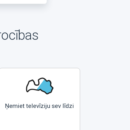
rocības
Ņemiet televīziju sev līdzi