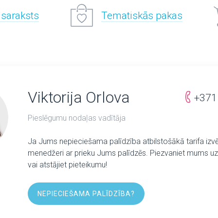
 saraksts
Tematiskās pakas
Viktorija Orlova
+371
Pieslēgumu nodaļas vadītāja
Ja Jums nepieciešama palīdzība atbilstošākā tarifa izv
menedžeri ar prieku Jums palīdzēs. Piezvaniet mums uz 
vai atstājiet pieteikumu!
NEPIECIEŠAMA PALĪDZĪBA?