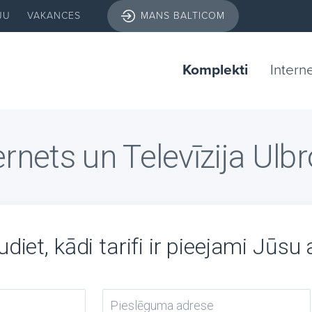
JU
VAKANCES
MANS BALTICOM
Komplekti
Intern
ernets un Televīzija Ulb
diet, kādi tarifi ir pieejami Jūsu