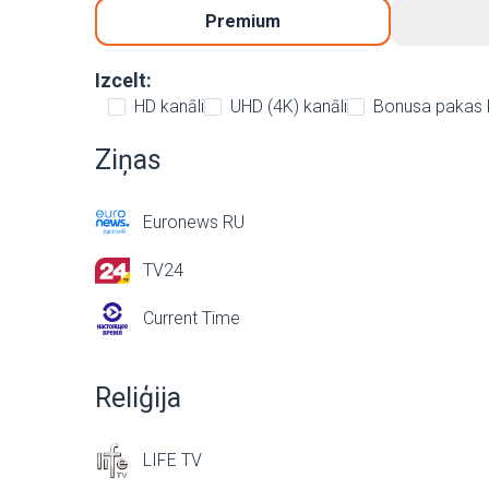
Premium
Izcelt:
HD kanāli
UHD (4K) kanāli
Bonusa pakas 
Ziņas
Euronews RU
TV24
Current Time
Reliģija
LIFE TV