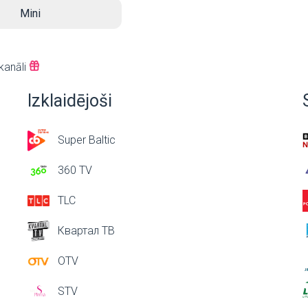
Mini
kanāli
Izklaidējoši
Super Baltic
360 TV
TLC
Квартал ТВ
OTV
STV