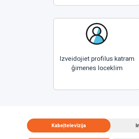
Izveidojiet profilus katram
ģimenes loceklim
Kabeļtelevīzija
I