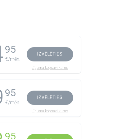
4
95
IZVĒLĒTIES
€/mēn.
Līguma kopsavilkums
9
95
IZVĒLĒTIES
€/mēn.
Līguma kopsavilkums
95