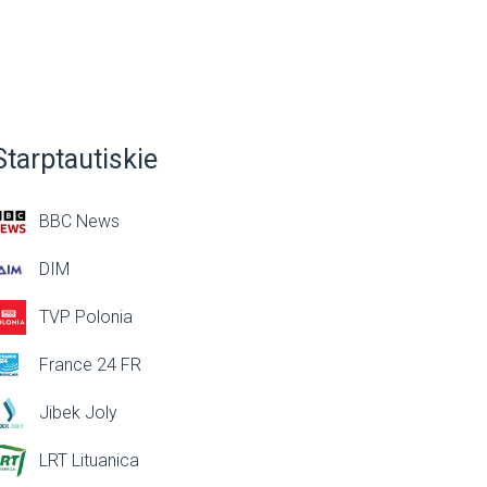
Starptautiskie
BBC News
DIM
TVP Polonia
France 24 FR
Jibek Joly
LRT Lituanica