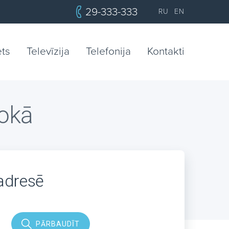
29-333-333
RU
EN
ets
Televīzija
Telefonija
Kontakti
rokā
 adresē
PĀRBAUDĪT