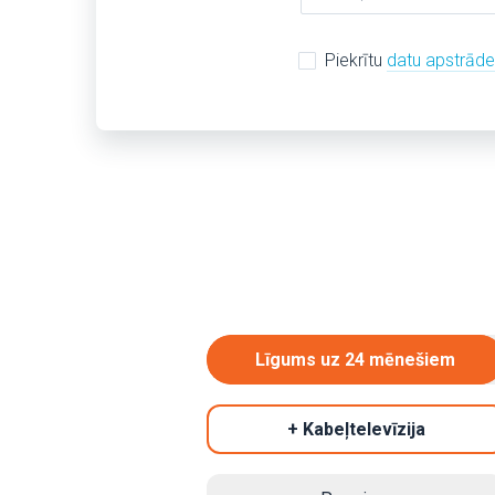
Piekrītu
datu apstrād
Līgums uz 24 mēnešiem
+ Kabeļtelevīzija