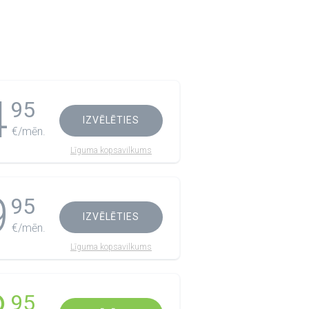
4
95
IZVĒLĒTIES
€/mēn.
Līguma kopsavilkums
9
95
IZVĒLĒTIES
€/mēn.
Līguma kopsavilkums
95