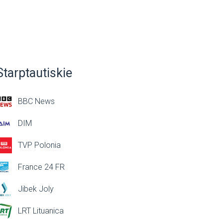
Starptautiskie
BBC News
DIM
TVP Polonia
France 24 FR
Jibek Joly
LRT Lituanica