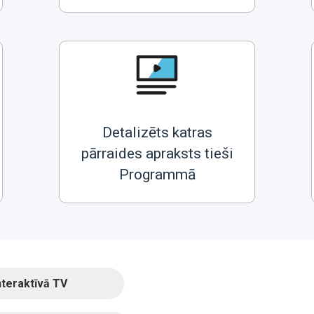
Detalizēts katras
pārraides apraksts tieši
Programmā
nteraktīvā TV