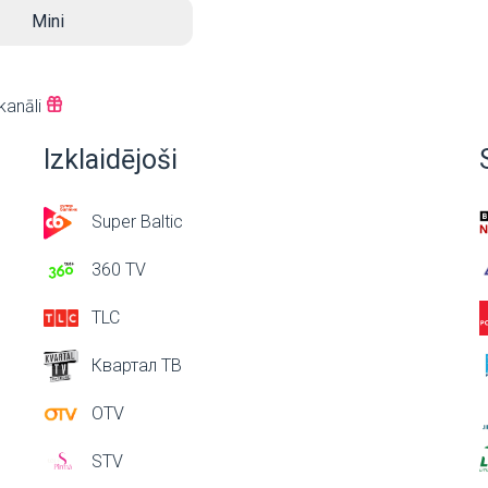
Mini
kanāli
Izklaidējoši
Super Baltic
360 TV
TLC
Квартал ТВ
OTV
STV