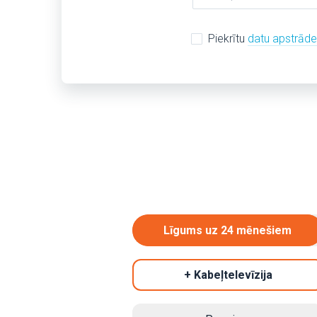
Piekrītu
datu apstrād
Līgums uz 24 mēnešiem
+ Kabeļtelevīzija