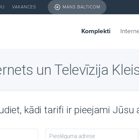
JU
VAKANCES
MANS BALTICOM
Komplekti
Intern
ernets un Televīzija Klei
diet, kādi tarifi ir pieejami Jūsu