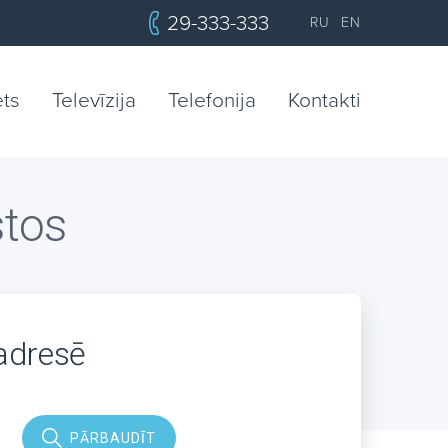
29-333-333
RU
EN
ets
Televīzija
Telefonija
Kontakti
stos
 adresē
PĀRBAUDĪT