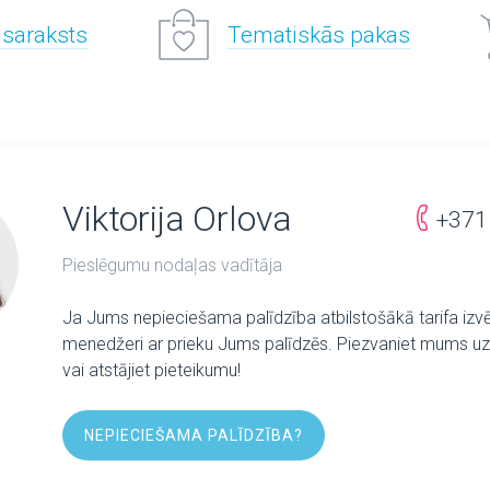
 saraksts
Tematiskās pakas
Viktorija Orlova
+371
Pieslēgumu nodaļas vadītāja
Ja Jums nepieciešama palīdzība atbilstošākā tarifa izv
menedžeri ar prieku Jums palīdzēs. Piezvaniet mums uz 
vai atstājiet pieteikumu!
NEPIECIEŠAMA PALĪDZĪBA?