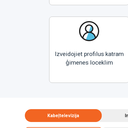
Izveidojiet profilus katram
ģimenes loceklim
Kabeļtelevīzija
I