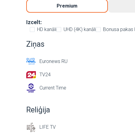
Premium
Izcelt:
HD kanāli
UHD (4K) kanāli
Bonusa pakas 
Ziņas
Euronews RU
TV24
Current Time
Reliģija
LIFE TV