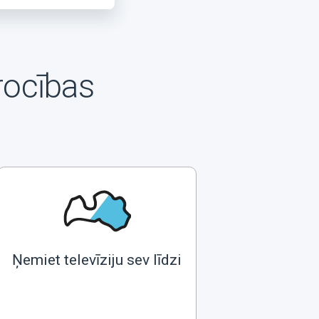
rocības
Ņemiet televīziju sev līdzi