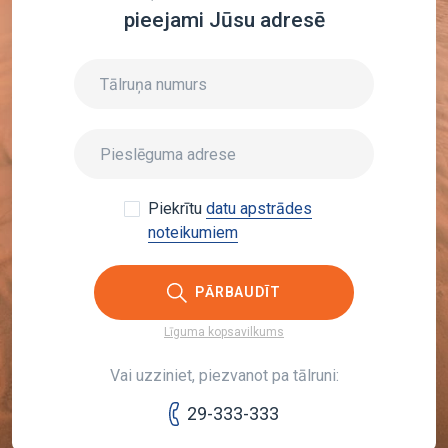
pieejami Jūsu adresē
Piekrītu
datu apstrādes
noteikumiem
PĀRBAUDĪT
Līguma kopsavilkums
Vai uzziniet, piezvanot pa tālruni:
29-333-333