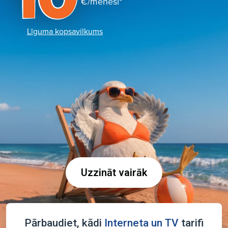
€/mēnesī*
Līguma kopsavilkums
Uzzināt vairāk
Pārbaudiet, kādi
Interneta un TV
tarifi