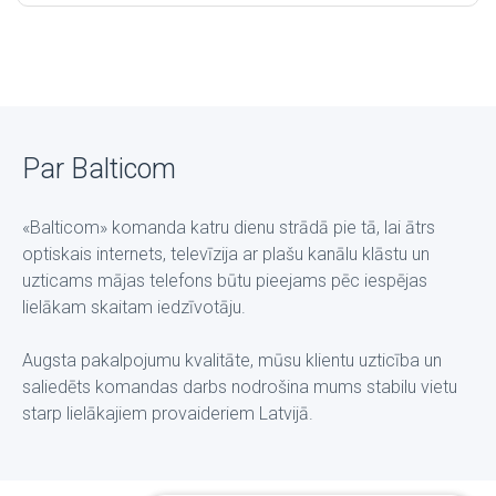
Par Balticom
«Balticom» komanda katru dienu strādā pie tā, lai ātrs
optiskais internets, televīzija ar plašu kanālu klāstu un
uzticams mājas telefons būtu pieejams pēc iespējas
lielākam skaitam iedzīvotāju.
Augsta pakalpojumu kvalitāte, mūsu klientu uzticība un
saliedēts komandas darbs nodrošina mums stabilu vietu
starp lielākajiem provaideriem Latvijā.