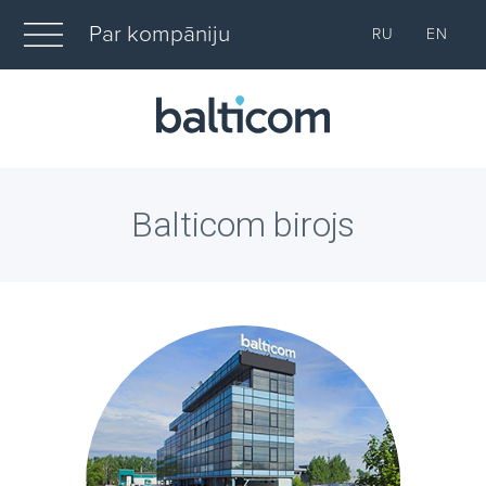
Par kompāniju
RU
EN
Balticom birojs