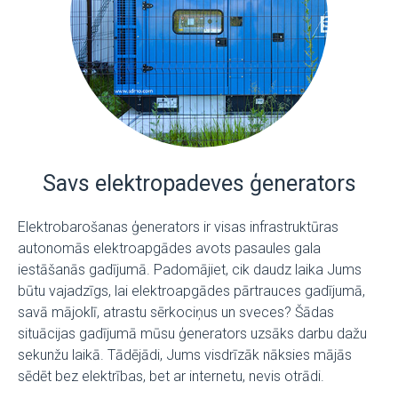
Savs elektropadeves ģenerators
Elektrobarošanas ģenerators ir visas infrastruktūras
autonomās elektroapgādes avots pasaules gala
iestāšanās gadījumā. Padomājiet, cik daudz laika Jums
būtu vajadzīgs, lai elektroapgādes pārtrauces gadījumā,
savā mājoklī, atrastu sērkociņus un sveces? Šādas
situācijas gadījumā mūsu ģenerators uzsāks darbu dažu
sekunžu laikā. Tādējādi, Jums visdrīzāk nāksies mājās
sēdēt bez elektrības, bet ar internetu, nevis otrādi.