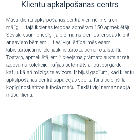
Klientu apkalpošanas centrs
Mūsu klientu apkalpošanas centrā vienmēr ir silti un
mājīgi — tajā ikdienas ierodas apmēram 150 apmeklētāju.
Sevišķi esam priecīgi, ja pie mums ciemos ierodas klienti
ar saviem bērniem — tieši viņu ērtībai mēs esam
labiekārtojuši nelielu, jauki iekārtotu, bērnu rotaļstūrīti.
Tostarp, apmeklētājiem ir pieejams grāmatplaukts ar retu
izdevumu kolekciju, kafijas automāts ar patiesi gardu
kafiju, kā arī milzīgs televizors. Ir bijuši gadījumi, kad klientu
apkalpošanas centrā sapulcējas sporta fanu pulciņš, lai
kopīgi noskatītos futbola maču. Turklāt viņi nemaz nebija
mūsu klienti.