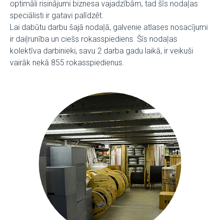
optimāli risinājumi biznesa vajadzībām, tad šīs nodaļas
speciālisti ir gatavi palīdzēt.
Lai dabūtu darbu šajā nodaļā, galvenie atlases nosacījumi
ir daiļrunība un ciešs rokasspiediens. Šīs nodaļas
kolektīva darbinieki, savu 2 darba gadu laikā, ir veikuši
vairāk nekā 855 rokasspiedienus.