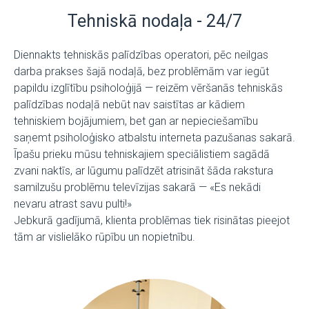
Tehniskā nodaļa - 24/7
Diennakts tehniskās palīdzības operatori, pēc neilgas
darba prakses šajā nodaļā, bez problēmām var iegūt
papildu izglītību psiholoģijā — reizēm vēršanās tehniskās
palīdzības nodaļā nebūt nav saistītas ar kādiem
tehniskiem bojājumiem, bet gan ar nepieciešamību
saņemt psiholoģisko atbalstu interneta pazušanas sakarā.
Īpašu prieku mūsu tehniskajiem speciālistiem sagādā
zvani naktīs, ar lūgumu palīdzēt atrisināt šāda rakstura
samilzušu problēmu televīzijas sakarā — «Es nekādi
nevaru atrast savu pulti!»
Jebkurā gadījumā, klienta problēmas tiek risinātas pieejot
tām ar vislielāko rūpību un nopietnību.