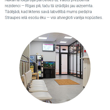
rezidenci — Rīgas pili, taču tā izrādījās jau aizņemta.
Tādējādi, kad liktenis savā labvēlībā mums piešķīra
Straupes ielā esošu ēku — visi atviegloti varēja nopūsties.