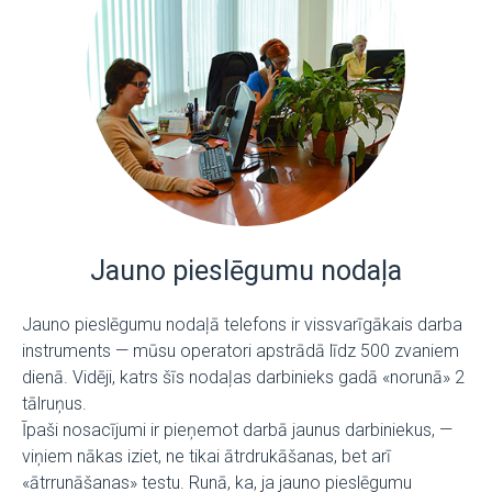
Jauno pieslēgumu nodaļa
Jauno pieslēgumu nodaļā telefons ir vissvarīgākais darba
instruments — mūsu operatori apstrādā līdz 500 zvaniem
dienā. Vidēji, katrs šīs nodaļas darbinieks gadā «norunā» 2
tālruņus.
Īpaši nosacījumi ir pieņemot darbā jaunus darbiniekus, —
viņiem nākas iziet, ne tikai ātrdrukāšanas, bet arī
«ātrrunāšanas» testu. Runā, ka, ja jauno pieslēgumu