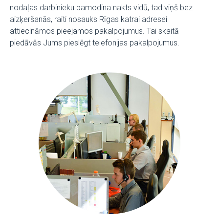
nodaļas darbinieku pamodina nakts vidū, tad viņš bez
aizķeršanās, raiti nosauks Rīgas katrai adresei
attiecināmos pieejamos pakalpojumus. Tai skaitā
piedāvās Jums pieslēgt telefonijas pakalpojumus.