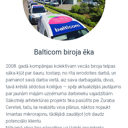
Balticom biroja ēka
2008. gadā kompānijas kolektīvam vecās biroja telpas
sāka kļūt par šauru, tostarp, no rīta ierodoties darbā, un
pamanot savā darba vietā, aiz sava darbagalda, divus,
tavā krēslā sēdošus kolēģus — spēji aktualizējās jautājums
par jaunām mājām uzņēmuma darbinieku vajadzībām.
Sākotnēji arhitektūras projekts tika pasūtīts pie Zuraba
Cereteli, taču, lai realizētu viņa plānus, nāktos nojaukt
Imantas mikrorajonu, tādējādi zaudējot ļoti daudz
potenciālo klientu.
Nākamā ideja bija pārcelties uz Valsts prezidenta