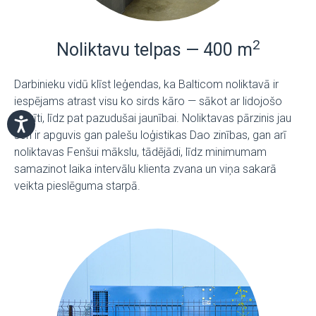
2
Noliktavu telpas — 400 m
Darbinieku vidū klīst leģendas, ka Balticom noliktavā ir
iespējams atrast visu ko sirds kāro — sākot ar lidojošo
šķīvīti, līdz pat pazudušai jaunībai. Noliktavas pārzinis jau
sen ir apguvis gan palešu loģistikas Dao zinības, gan arī
noliktavas Fenšui mākslu, tādējādi, līdz minimumam
samazinot laika intervālu klienta zvana un viņa sakarā
veikta pieslēguma starpā.