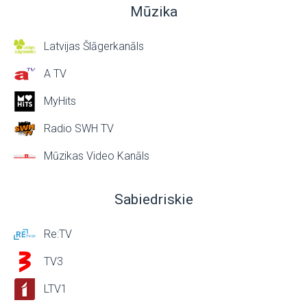
Mūzika
Latvijas Šlāgerkanāls
A TV
MyHits
Radio SWH TV
Mūzikas Video Kanāls
Sabiedriskie
Re:TV
TV3
LTV1