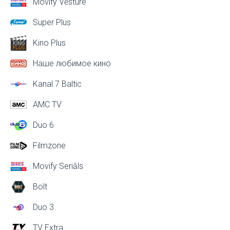
Movify Vēsture
Super Plus
Kino Plus
Наше любимое кино
Kanal 7 Baltic
AMC TV
Duo 6
Filmzone
Movify Seriāls
Bolt
Duo 3
TV Extra