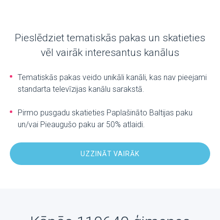
Pieslēdziet tematiskās pakas un skatieties
vēl vairāk interesantus kanālus
Tematiskās pakas veido unikāli kanāli, kas nav pieejami
standarta televīzijas kanālu sarakstā.
Pirmo pusgadu skatieties Paplašināto Baltijas paku
un/vai Pieaugušo paku ar 50% atlaidi.
UZZINĀT VAIRĀK