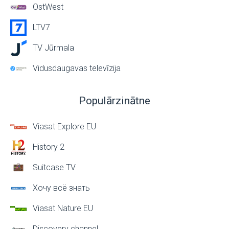
OstWest
LTV7
TV Jūrmala
Vidusdaugavas televīzija
Populārzinātne
Viasat Explore EU
History 2
Suitcase TV
Хочу всё знать
Viasat Nature EU
Discovery channel