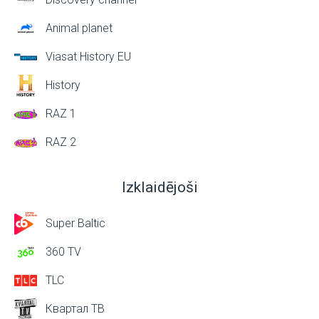
Animal planet
Viasat History EU
History
RAZ 1
RAZ 2
Izklaidējoši
Super Baltic
360 TV
TLC
Квартал ТВ