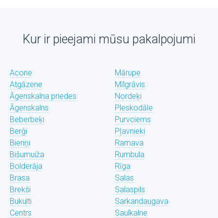
Kur ir pieejami mūsu pakalpojumi
Acone
Mārupe
Atgāzene
Mīlgrāvis
Āgenskalna priedes
Nordeķi
Āgenskalns
Pleskodāle
Beberbeķi
Purvciems
Berģi
Pļavnieki
Bieriņi
Ramava
Bišumuiža
Rumbula
Bolderāja
Rīga
Brasa
Salas
Brekši
Salaspils
Bukulti
Sarkandaugava
Centrs
Saulkalne