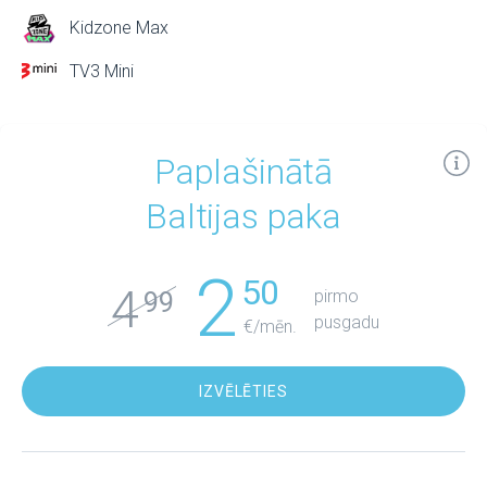
Kidzone Max
TV3 Mini
Paplašinātā
Baltijas paka
2
50
4
pirmo
99
pusgadu
€/mēn.
IZVĒLĒTIES