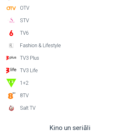
OTV
STV
TV6
Fashion & Lifestyle
TV3 Plus
TV3 Life
1+2
8TV
Salt TV
Kino un seriāli