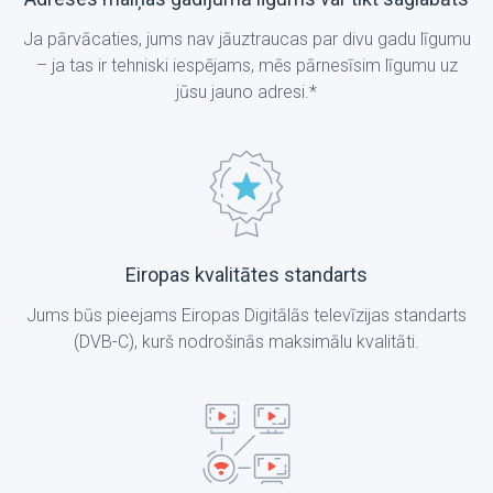
Ja pārvācaties, jums nav jāuztraucas par divu gadu līgumu
– ja tas ir tehniski iespējams, mēs pārnesīsim līgumu uz
jūsu jauno adresi.*
Eiropas kvalitātes standarts
Jums būs pieejams Eiropas Digitālās televīzijas standarts
(DVB-C), kurš nodrošinās maksimālu kvalitāti.