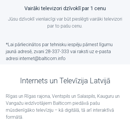
Vairāki televizori dzīvoklī par 1 cenu
Jūsu dzīvoklī vienlaicīgi var būt pieslēgti vairāki televizori
par to pašu cenu.
*Lai pārliecinātos par tehnisku iespēju pārnest līgumu
jaunā adresē, zvani 28-337-333 vai raksti uz е-pasta
adresi internet@balticom.info
Internets un Televīzija Latvijā
Rīgas un Rīgas rajona, Ventspils un Salaspils, Kauguru un
Vangažu iedzīvotājiem Balticom piedāvā pašu
mūsdienīgāko televīziju – kā digitālā, tā arī interaktīvā
formātā.