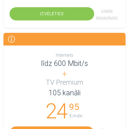
Līguma
IZVĒLĒTIES
kopsavilkums
Internets
līdz 600 Mbit/s
TV Premium
105
kanāli
24
95
€/mēn.