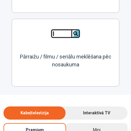
Pārraižu / filmu / seriālu meklēšana pēc
nosaukuma
Kabeļtelevīzija
Interaktīvā TV
Premium
Mini