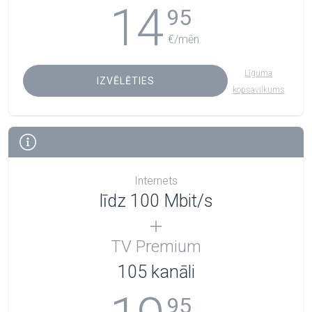
14
95
€/mēn.
Līguma
IZVĒLĒTIES
kopsavilkums
Internets
līdz 100 Mbit/s
TV Premium
105
kanāli
95