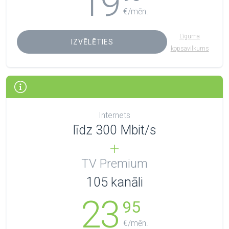
19
€/mēn.
Līguma
IZVĒLĒTIES
kopsavilkums
Internets
līdz 300 Mbit/s
TV Premium
105
kanāli
23
95
€/mēn.