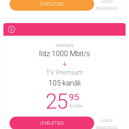
Līguma
IZVĒLĒTIES
kopsavilkums
Internets
līdz 1000 Mbit/s
TV Premium
105
kanāli
25
95
€/mēn.
Līguma
IZVĒLĒTIES
kopsavilkums