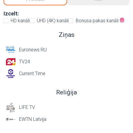
Izcelt:
HD kanāli
UHD (4K) kanāli
Bonusa pakas kanāli
Ziņas
Euronews RU
TV24
Current Time
Reliģija
LIFE TV
EWTN Latvija