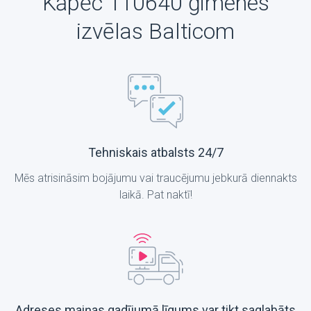
Kāpēc 110640 ģimenes
izvēlas Balticom
Tehniskais atbalsts 24/7
Mēs atrisināsim bojājumu vai traucējumu jebkurā diennakts
laikā. Pat naktī!
Adreses maiņas gadījumā līgums var tikt saglabāts