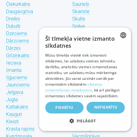
Čiekurkalns
Saurieši
Daugavgrīva
Skanste
Dreiliņi
Skulte
Dubulti
Spilve
Dzirciems
Stūnīši
Šī tīmekļa vietne izmanto
Dārzciems
Suži
sīkdatnes
Dārziņi
Šampēteris
LATVIAN
Grīziņkalns
Mūsu tīmekļa vietnē tiek izmantoti
Šmerļis
sīkdatnes, lai uzlabotu vietnes tehnisku
Iecava
Šķirotava
RUSSIAN
darbību, analizētu vietnes izmantošanas
Imanta
Teika
statistiku, un uzlabotu mūsu mārketinga
ENGLISH
Iļģuciems
Torņakalns
aktivitātes. Jūs varat uzzināt vairāk par
izmantotām sīkdatnēm
sīkdatņu
Jaunciems
Trīsciems
izmantošanas noteikumos
, kā arī pielāgot
Jelgava
Tīraine
izmantotas sīkdatnes savām vajadzībām.
Jugla
Ulbroka
Katlakalns
Upeslejas
NEPIEKRĪTU
PIEKRĪTU
Kauguri
Valdlauči
PIELĀGOT
Kleisti
Vangaži
Krasta rajons
Vecdaugava
Kundziņsala
Vecmīlgrāvis