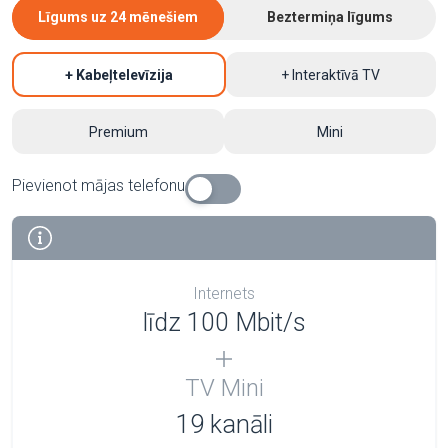
Līgums uz 24 mēnešiem
Beztermiņa līgums
+ Kabeļtelevīzija
+ Interaktīvā TV
Premium
Mini
Pievienot mājas telefonu
Internets
līdz 100 Mbit/s
TV Mini
19 kanāli