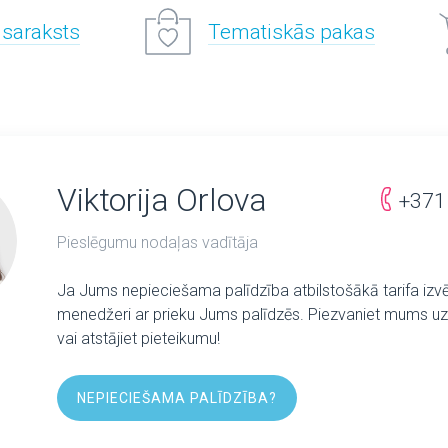
 saraksts
Tematiskās pakas
Viktorija Orlova
+371
Pieslēgumu nodaļas vadītāja
Ja Jums nepieciešama palīdzība atbilstošākā tarifa izv
menedžeri ar prieku Jums palīdzēs. Piezvaniet mums uz 
vai atstājiet pieteikumu!
NEPIECIEŠAMA PALĪDZĪBA?