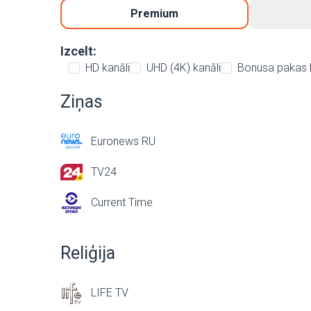
Premium
Izcelt:
HD kanāli
UHD (4K) kanāli
Bonusa pakas 
Ziņas
Euronews RU
TV24
Current Time
Reliģija
LIFE TV