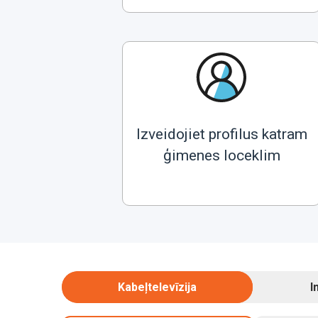
Izveidojiet profilus katram
ģimenes loceklim
Kabeļtelevīzija
I