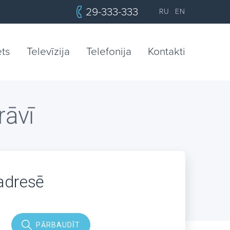
29-333-333
RU
EN
ets
Televīzija
Telefonija
Kontakti
rāvī
 adresē
PĀRBAUDĪT