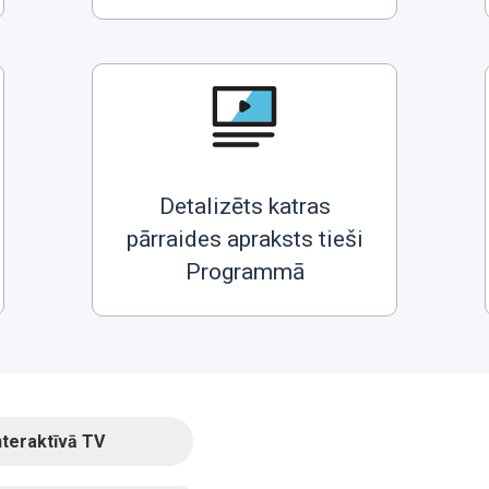
Detalizēts katras
pārraides apraksts tieši
Programmā
nteraktīvā TV