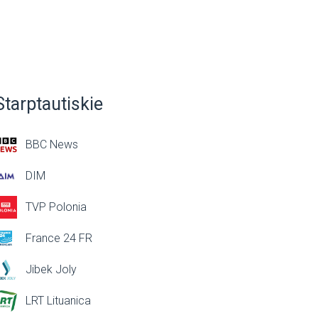
Starptautiskie
BBC News
DIM
TVP Polonia
France 24 FR
Jibek Joly
LRT Lituanica