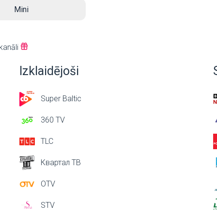
Mini
kanāli
Izklaidējoši
Super Baltic
360 TV
TLC
Квартал ТВ
OTV
STV