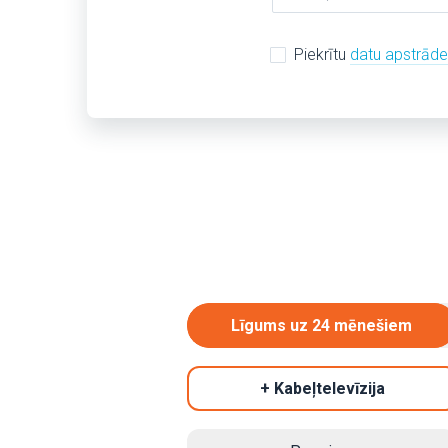
Piekrītu
datu apstrād
Līgums uz 24 mēnešiem
+ Kabeļtelevīzija