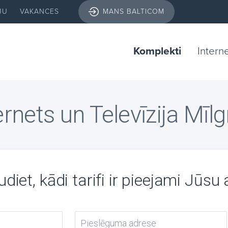
JU
VAKANCES
MANS BALTICOM
Komplekti
Intern
ernets un Televīzija Mīlg
diet, kādi tarifi ir pieejami Jūsu