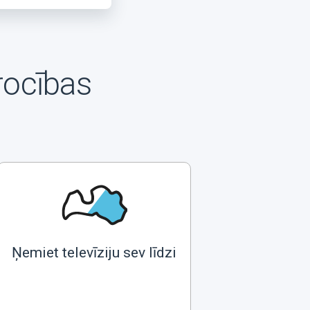
rocības
Ņemiet televīziju sev līdzi