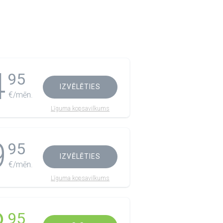
4
95
IZVĒLĒTIES
€/mēn.
Līguma kopsavilkums
9
95
IZVĒLĒTIES
€/mēn.
Līguma kopsavilkums
95