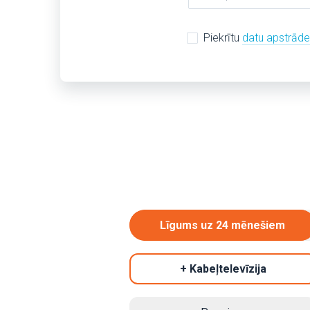
Piekrītu
datu apstrād
Līgums uz 24 mēnešiem
+ Kabeļtelevīzija