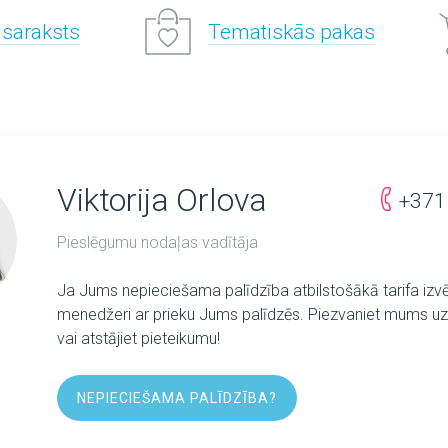
 saraksts
Tematiskās pakas
Viktorija Orlova
+371
Pieslēgumu nodaļas vadītāja
Ja Jums nepieciešama palīdzība atbilstošākā tarifa izv
menedžeri ar prieku Jums palīdzēs. Piezvaniet mums uz 
vai atstājiet pieteikumu!
NEPIECIEŠAMA PALĪDZĪBA?