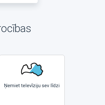
rocības
Ņemiet televīziju sev līdzi