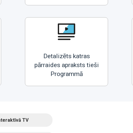
Detalizēts katras
pārraides apraksts tieši
Programmā
nteraktīvā TV