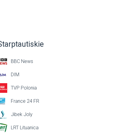
Starptautiskie
BBC News
DIM
TVP Polonia
France 24 FR
Jibek Joly
LRT Lituanica