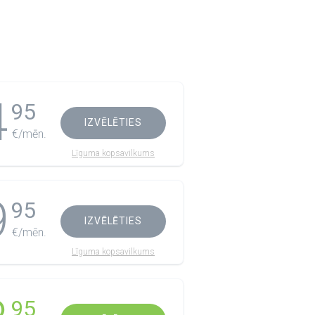
4
95
IZVĒLĒTIES
€/mēn.
Līguma kopsavilkums
9
95
IZVĒLĒTIES
€/mēn.
Līguma kopsavilkums
95