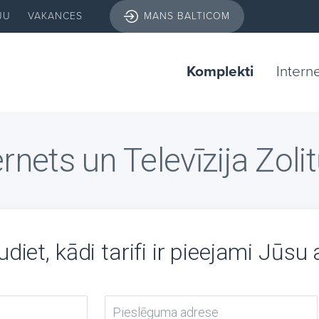
JU
VAKANCES
MANS BALTICOM
Komplekti
Intern
ernets un Televīzija Zoli
diet, kādi tarifi ir pieejami Jūsu