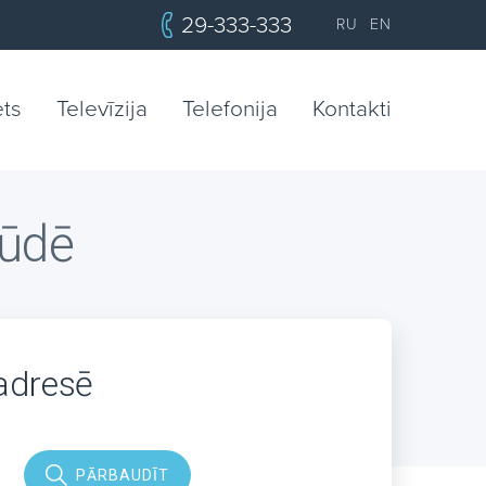
29-333-333
RU
EN
ets
Televīzija
Telefonija
Kontakti
tūdē
 adresē
PĀRBAUDĪT