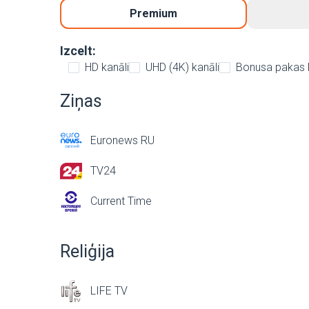
Premium
Izcelt:
HD kanāli
UHD (4K) kanāli
Bonusa pakas 
Ziņas
Euronews RU
TV24
Current Time
Reliģija
LIFE TV