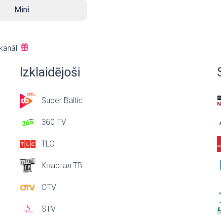
Mini
kanāli
Izklaidējoši
Super Baltic
360 TV
TLC
Квартал ТВ
OTV
STV