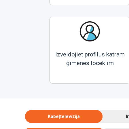
Izveidojiet profilus katram
ģimenes loceklim
Kabeļtelevīzija
I