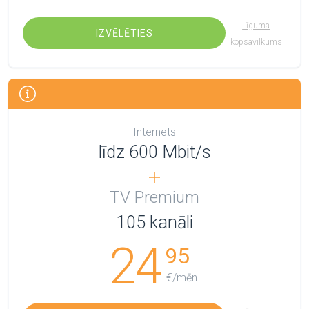
Līguma
IZVĒLĒTIES
kopsavilkums
Internets
līdz 600 Mbit/s
TV Premium
105
kanāli
24
95
€/mēn.