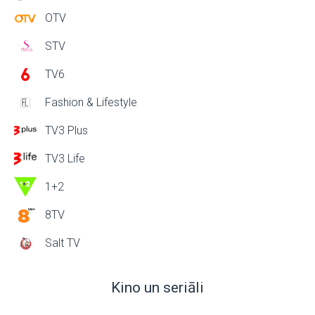
OTV
STV
TV6
Fashion & Lifestyle
TV3 Plus
TV3 Life
1+2
8TV
Salt TV
Kino un seriāli