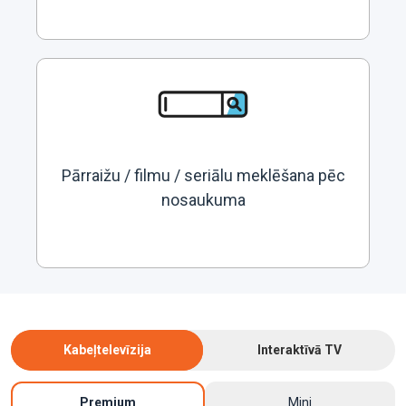
Pārraižu / filmu / seriālu meklēšana pēc
nosaukuma
Kabeļtelevīzija
Interaktīvā TV
Premium
Mini