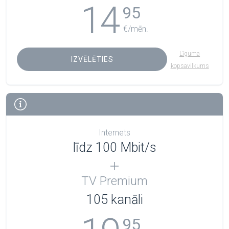
14
95
€/mēn.
Līguma
IZVĒLĒTIES
kopsavilkums
Internets
līdz 100 Mbit/s
TV Premium
105
kanāli
95