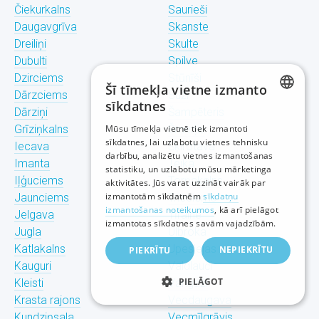
Čiekurkalns
Saurieši
Daugavgrīva
Skanste
Dreiliņi
Skulte
Dubulti
Spilve
Dzirciems
Stūnīši
Šī tīmekļa vietne izmanto
Dārzciems
Suži
sīkdatnes
Dārziņi
Šampēteris
LATVIAN
Grīziņkalns
Mūsu tīmekļa vietnē tiek izmantoti
Šmerļis
sīkdatnes, lai uzlabotu vietnes tehnisku
Iecava
Šķirotava
RUSSIAN
darbību, analizētu vietnes izmantošanas
Imanta
Teika
statistiku, un uzlabotu mūsu mārketinga
ENGLISH
Iļģuciems
Torņakalns
aktivitātes. Jūs varat uzzināt vairāk par
izmantotām sīkdatnēm
sīkdatņu
Jaunciems
Trīsciems
izmantošanas noteikumos
, kā arī pielāgot
Jelgava
Tīraine
izmantotas sīkdatnes savām vajadzībām.
Jugla
Ulbroka
Katlakalns
Upeslejas
NEPIEKRĪTU
PIEKRĪTU
Kauguri
Valdlauči
PIELĀGOT
Kleisti
Vangaži
Krasta rajons
Vecdaugava
Kundziņsala
Vecmīlgrāvis