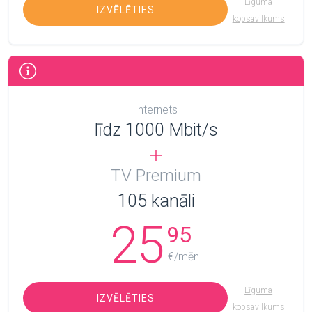
Līguma
IZVĒLĒTIES
kopsavilkums
Internets
līdz 1000 Mbit/s
TV Premium
105
kanāli
25
95
€/mēn.
Līguma
IZVĒLĒTIES
kopsavilkums