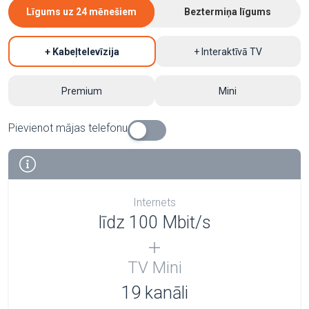
Līgums uz 24 mēnešiem
Beztermiņa līgums
+ Kabeļtelevīzija
+ Interaktīvā TV
Premium
Mini
Pievienot mājas telefonu
Internets
līdz 100 Mbit/s
TV Mini
19 kanāli