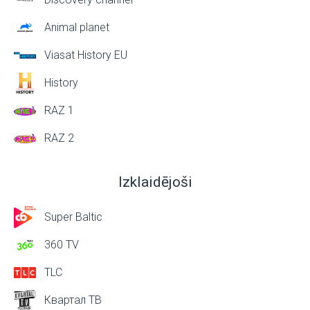
Animal planet
Viasat History EU
History
RAZ 1
RAZ 2
Izklaidējoši
Super Baltic
360 TV
TLC
Квартал ТВ