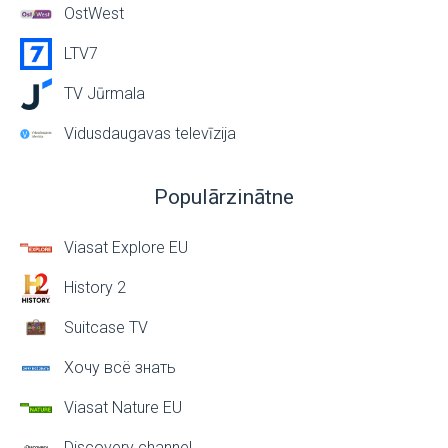
OstWest
LTV7
TV Jūrmala
Vidusdaugavas televīzija
Populārzinātne
Viasat Explore EU
History 2
Suitcase TV
Хочу всё знать
Viasat Nature EU
Discovery channel