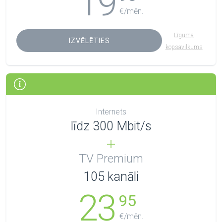
19
€/mēn.
Līguma
IZVĒLĒTIES
kopsavilkums
Internets
līdz 300 Mbit/s
TV Premium
105
kanāli
23
95
€/mēn.