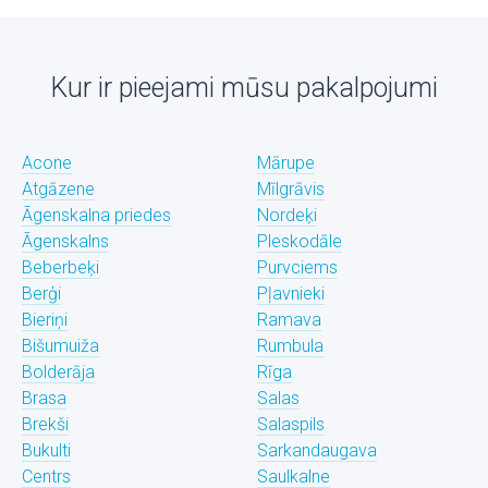
Kur ir pieejami mūsu pakalpojumi
Acone
Mārupe
Atgāzene
Mīlgrāvis
Āgenskalna priedes
Nordeķi
Āgenskalns
Pleskodāle
Beberbeķi
Purvciems
Berģi
Pļavnieki
Bieriņi
Ramava
Bišumuiža
Rumbula
Bolderāja
Rīga
Brasa
Salas
Brekši
Salaspils
Bukulti
Sarkandaugava
Centrs
Saulkalne