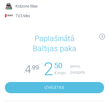
Kidzone Max
TV3 Mini
Paplašinātā
Baltijas paka
2
50
4
pirmo
99
pusgadu
€/mēn.
IZVĒLĒTIES