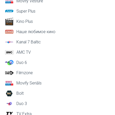
Movify Vēsture
Super Plus
Kino Plus
Наше любимое кино
Kanal 7 Baltic
AMC TV
Duo 6
Filmzone
Movify Seriāls
Bolt
Duo 3
TV Extra