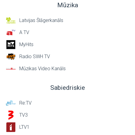
Mūzika
Latvijas Šlāgerkanāls
A TV
MyHits
Radio SWH TV
Mūzikas Video Kanāls
Sabiedriskie
Re:TV
TV3
LTV1