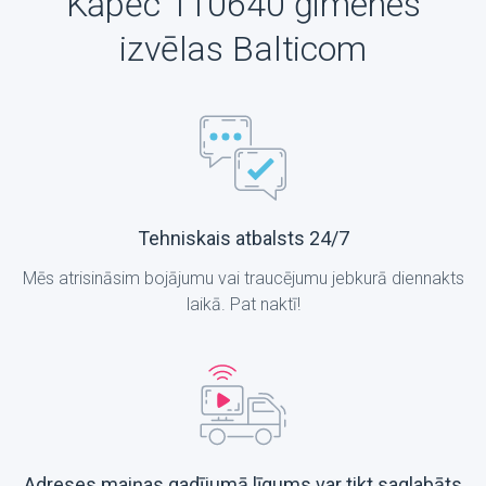
Kāpēc 110640 ģimenes
izvēlas Balticom
Tehniskais atbalsts 24/7
Mēs atrisināsim bojājumu vai traucējumu jebkurā diennakts
laikā. Pat naktī!
Adreses maiņas gadījumā līgums var tikt saglabāts