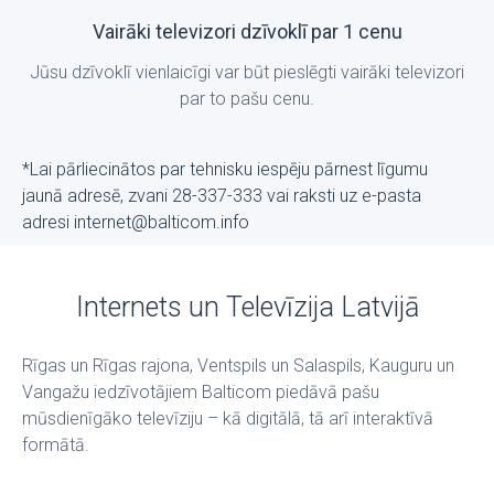
Vairāki televizori dzīvoklī par 1 cenu
Jūsu dzīvoklī vienlaicīgi var būt pieslēgti vairāki televizori
par to pašu cenu.
*Lai pārliecinātos par tehnisku iespēju pārnest līgumu
jaunā adresē, zvani 28-337-333 vai raksti uz е-pasta
adresi internet@balticom.info
Internets un Televīzija Latvijā
Rīgas un Rīgas rajona, Ventspils un Salaspils, Kauguru un
Vangažu iedzīvotājiem Balticom piedāvā pašu
mūsdienīgāko televīziju – kā digitālā, tā arī interaktīvā
formātā.