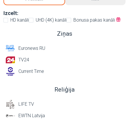
Izcelt:
HD kanāli
UHD (4K) kanāli
Bonusa pakas kanāli
Ziņas
Euronews RU
TV24
Current Time
Reliģija
LIFE TV
EWTN Latvija