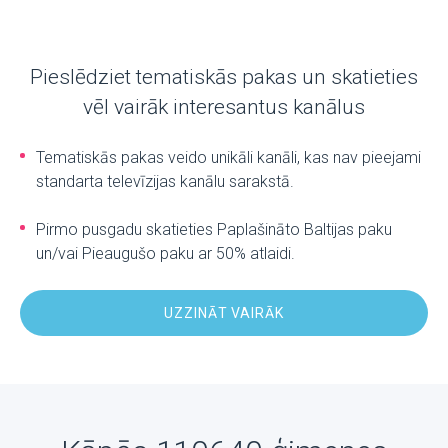
Pieslēdziet tematiskās pakas un skatieties
vēl vairāk interesantus kanālus
Tematiskās pakas veido unikāli kanāli, kas nav pieejami
standarta televīzijas kanālu sarakstā.
Pirmo pusgadu skatieties Paplašināto Baltijas paku
un/vai Pieaugušo paku ar 50% atlaidi.
UZZINĀT VAIRĀK