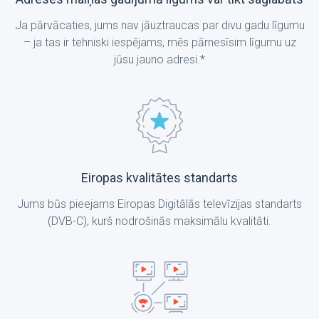
Ja pārvācaties, jums nav jāuztraucas par divu gadu līgumu
– ja tas ir tehniski iespējams, mēs pārnesīsim līgumu uz
jūsu jauno adresi.*
Eiropas kvalitātes standarts
Jums būs pieejams Eiropas Digitālās televīzijas standarts
(DVB-C), kurš nodrošinās maksimālu kvalitāti.