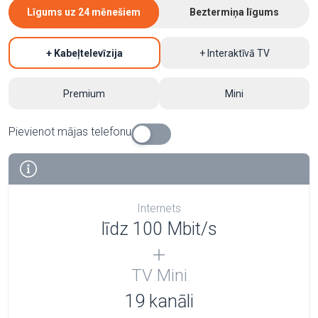
Līgums uz 24 mēnešiem
Beztermiņa līgums
+ Kabeļtelevīzija
+ Interaktīvā TV
Premium
Mini
Pievienot mājas telefonu
Internets
līdz 100 Mbit/s
TV Mini
19 kanāli