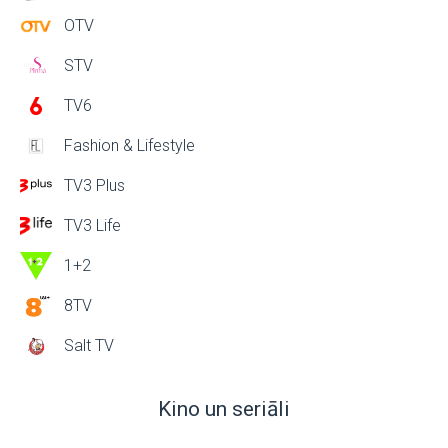
OTV
STV
TV6
Fashion & Lifestyle
TV3 Plus
TV3 Life
1+2
8TV
Salt TV
Kino un seriāli