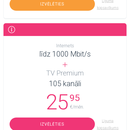
Līguma
IZVĒLĒTIES
kopsavilkums
Internets
līdz 1000 Mbit/s
TV Premium
105
kanāli
25
95
€/mēn.
Līguma
IZVĒLĒTIES
kopsavilkums