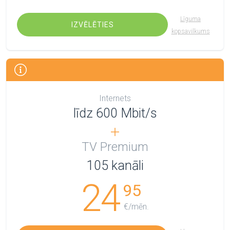
Līguma
IZVĒLĒTIES
kopsavilkums
Internets
līdz 600 Mbit/s
TV Premium
105
kanāli
24
95
€/mēn.