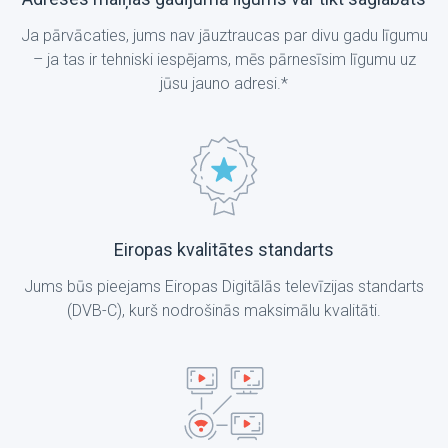
Ja pārvācaties, jums nav jāuztraucas par divu gadu līgumu
– ja tas ir tehniski iespējams, mēs pārnesīsim līgumu uz
jūsu jauno adresi.*
Eiropas kvalitātes standarts
Jums būs pieejams Eiropas Digitālās televīzijas standarts
(DVB-C), kurš nodrošinās maksimālu kvalitāti.