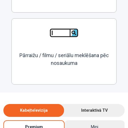
Pārraižu / filmu / seriālu meklēšana pēc
nosaukuma
Kabeļtelevīzija
Interaktīvā TV
Premium
Mini