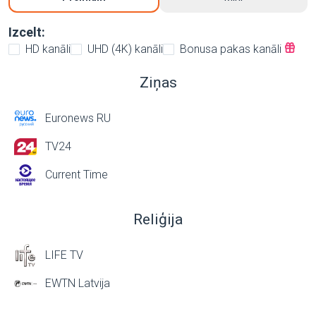
Izcelt:
HD kanāli
UHD (4K) kanāli
Bonusa pakas kanāli
Ziņas
Euronews RU
TV24
Current Time
Reliģija
LIFE TV
EWTN Latvija