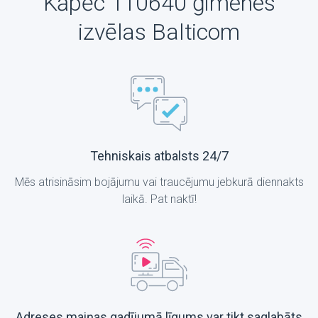
Kāpēc 110640 ģimenes
izvēlas Balticom
Tehniskais atbalsts 24/7
Mēs atrisināsim bojājumu vai traucējumu jebkurā diennakts
laikā. Pat naktī!
Adreses maiņas gadījumā līgums var tikt saglabāts