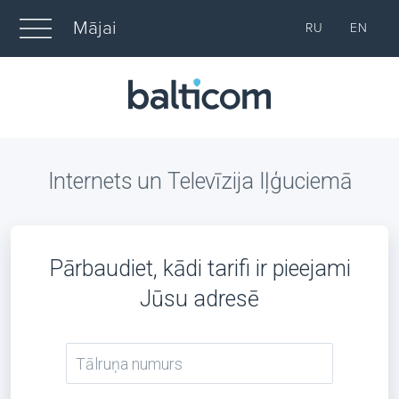
Mājai
RU
EN
Internets un Televīzija Iļģuciemā
Pārbaudiet, kādi tarifi ir pieejami
Jūsu adresē