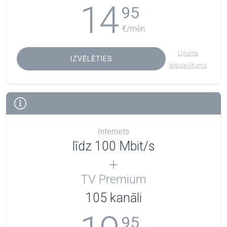
14
95
€/mēn.
Līguma
IZVĒLĒTIES
kopsavilkums
Internets
līdz 100 Mbit/s
TV Premium
105
kanāli
95