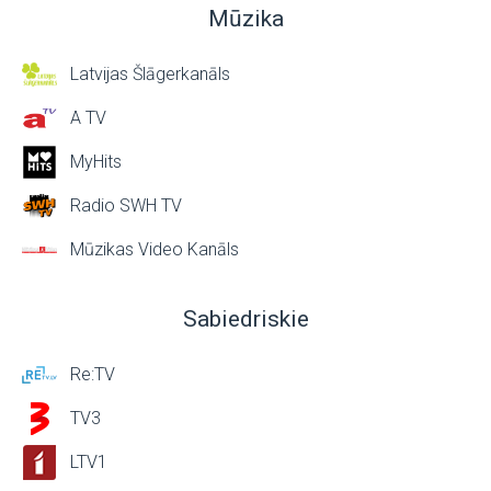
Mūzika
Latvijas Šlāgerkanāls
A TV
MyHits
Radio SWH TV
Mūzikas Video Kanāls
Sabiedriskie
Re:TV
TV3
LTV1