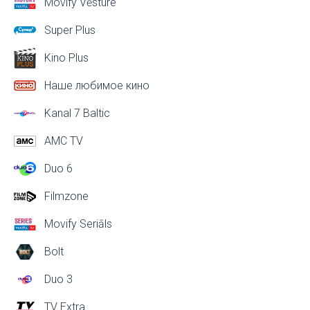
Movify Vēsture
Super Plus
Kino Plus
Наше любимое кино
Kanal 7 Baltic
AMC TV
Duo 6
Filmzone
Movify Seriāls
Bolt
Duo 3
TV Extra