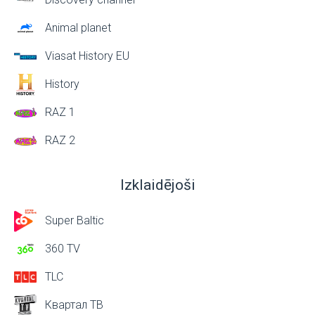
Animal planet
Viasat History EU
History
RAZ 1
RAZ 2
Izklaidējoši
Super Baltic
360 TV
TLC
Квартал ТВ