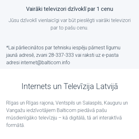
Vairāki televizori dzīvoklī par 1 cenu
Jūsu dzīvoklī vienlaicīgi var būt pieslēgti vairāki televizori
par to pašu cenu.
*Lai pārliecinātos par tehnisku iespēju pārnest līgumu
jaunā adresē, zvani 28-337-333 vai raksti uz е-pasta
adresi internet@balticom.info
Internets un Televīzija Latvijā
Rīgas un Rīgas rajona, Ventspils un Salaspils, Kauguru un
Vangažu iedzīvotājiem Balticom piedāvā pašu
mūsdienīgāko televīziju – kā digitālā, tā arī interaktīvā
formātā.