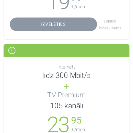
19
€/mēn.
Līguma
IZVĒLĒTIES
kopsavilkums
Internets
līdz 300 Mbit/s
TV Premium
105
kanāli
23
95
€/mēn.