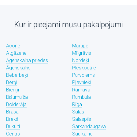
Kur ir pieejami mūsu pakalpojumi
Acone
Mārupe
Atgāzene
Mīlgrāvis
Āgenskalna priedes
Nordeķi
Āgenskalns
Pleskodāle
Beberbeķi
Purvciems
Berģi
Pļavnieki
Bieriņi
Ramava
Bišumuiža
Rumbula
Bolderāja
Rīga
Brasa
Salas
Brekši
Salaspils
Bukulti
Sarkandaugava
Centrs
Saulkalne