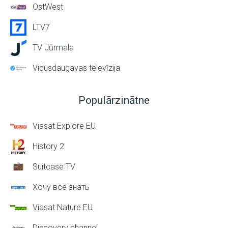
OstWest
LTV7
TV Jūrmala
Vidusdaugavas televīzija
Populārzinātne
Viasat Explore EU
History 2
Suitcase TV
Хочу всё знать
Viasat Nature EU
Discovery channel