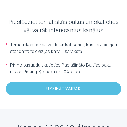
Pieslēdziet tematiskās pakas un skatieties
vēl vairāk interesantus kanālus
Tematiskās pakas veido unikāli kanāli, kas nav pieejami
standarta televīzijas kanālu sarakstā.
Pirmo pusgadu skatieties Paplašināto Baltijas paku
un/vai Pieaugušo paku ar 50% atlaidi.
UZZINĀT VAIRĀK