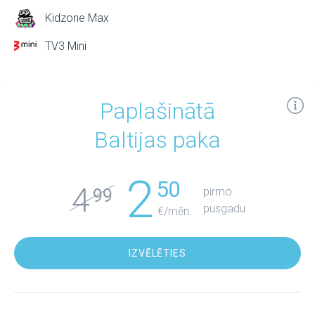
Kidzone Max
TV3 Mini
Paplašinātā
Baltijas paka
2
50
4
pirmo
99
pusgadu
€/mēn.
IZVĒLĒTIES