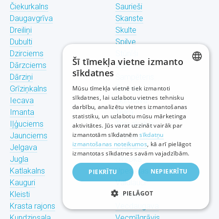
Čiekurkalns
Saurieši
Daugavgrīva
Skanste
Dreiliņi
Skulte
Dubulti
Spilve
Dzirciems
Stūnīši
Šī tīmekļa vietne izmanto
Dārzciems
Suži
sīkdatnes
Dārziņi
Šampēteris
LATVIAN
Grīziņkalns
Mūsu tīmekļa vietnē tiek izmantoti
Šmerļis
sīkdatnes, lai uzlabotu vietnes tehnisku
Iecava
Šķirotava
RUSSIAN
darbību, analizētu vietnes izmantošanas
Imanta
Teika
statistiku, un uzlabotu mūsu mārketinga
ENGLISH
Iļģuciems
Torņakalns
aktivitātes. Jūs varat uzzināt vairāk par
izmantotām sīkdatnēm
sīkdatņu
Jaunciems
Trīsciems
izmantošanas noteikumos
, kā arī pielāgot
Jelgava
Tīraine
izmantotas sīkdatnes savām vajadzībām.
Jugla
Ulbroka
Katlakalns
Upeslejas
NEPIEKRĪTU
PIEKRĪTU
Kauguri
Valdlauči
PIELĀGOT
Kleisti
Vangaži
Krasta rajons
Vecdaugava
Kundziņsala
Vecmīlgrāvis