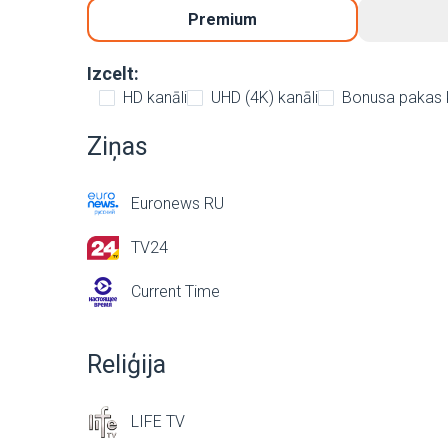
Premium
Izcelt:
HD kanāli
UHD (4K) kanāli
Bonusa pakas 
Ziņas
Euronews RU
TV24
Current Time
Reliģija
LIFE TV