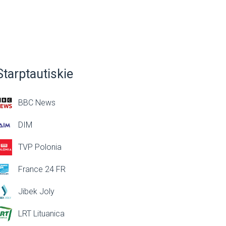
Starptautiskie
BBC News
DIM
TVP Polonia
France 24 FR
Jibek Joly
LRT Lituanica