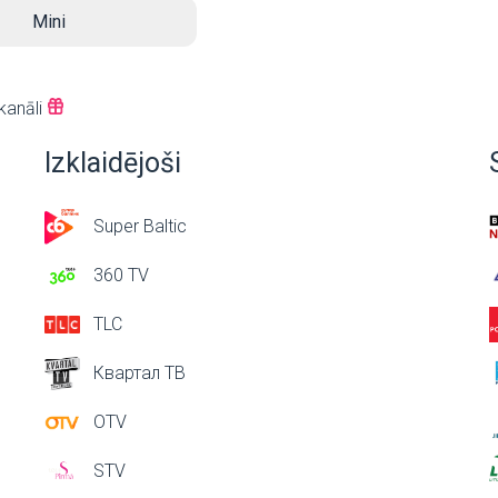
Mini
kanāli
Izklaidējoši
Super Baltic
360 TV
TLC
Квартал ТВ
OTV
STV