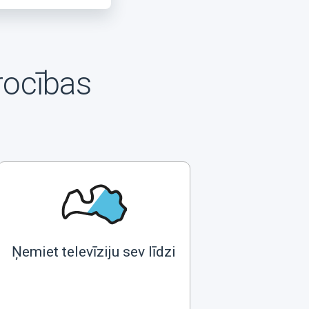
rocības
Ņemiet televīziju sev līdzi