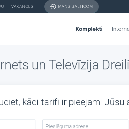
JU
VAKANCES
MANS BALTICOM
Komplekti
Intern
rnets un Televīzija Drei
diet, kādi tarifi ir pieejami Jūsu