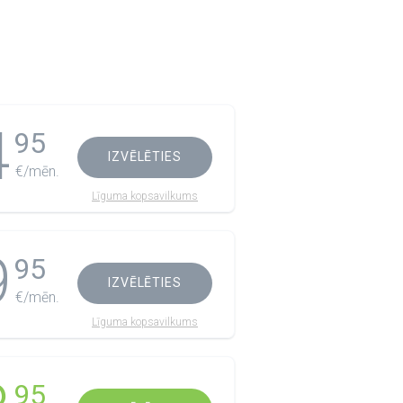
4
95
IZVĒLĒTIES
€/mēn.
Līguma kopsavilkums
9
95
IZVĒLĒTIES
€/mēn.
Līguma kopsavilkums
95