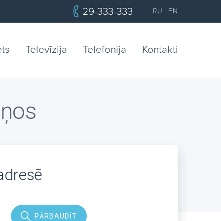
29-333-333
RU
EN
ets
Televīzija
Telefonija
Kontakti
liņos
 adresē
PĀRBAUDĪT