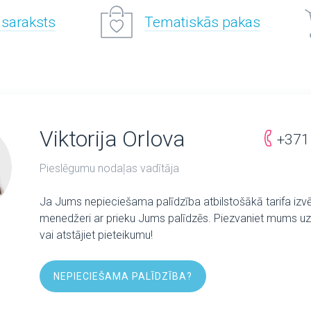
 saraksts
Tematiskās pakas
Viktorija Orlova
+371
Pieslēgumu nodaļas vadītāja
Ja Jums nepieciešama palīdzība atbilstošākā tarifa izv
menedžeri ar prieku Jums palīdzēs. Piezvaniet mums uz 
vai atstājiet pieteikumu!
NEPIECIEŠAMA PALĪDZĪBA?