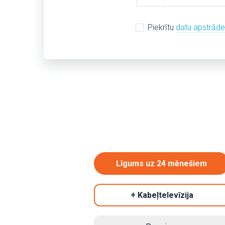
Piekrītu
datu apstrād
Līgums uz 24 mēnešiem
+ Kabeļtelevīzija