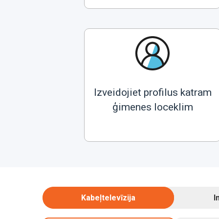
Izveidojiet profilus katram
ģimenes loceklim
Kabeļtelevīzija
I