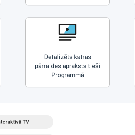
Detalizēts katras
pārraides apraksts tieši
Programmā
nteraktīvā TV