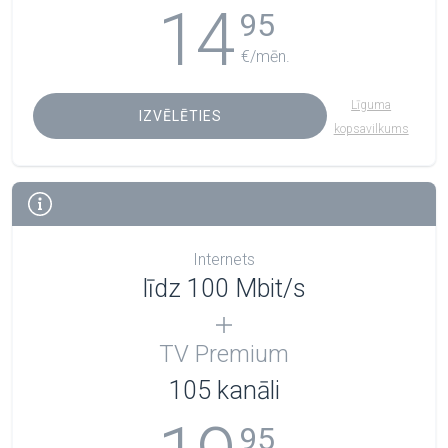
14
95
€/mēn.
Līguma
IZVĒLĒTIES
kopsavilkums
Internets
līdz 100 Mbit/s
TV Premium
105
kanāli
95