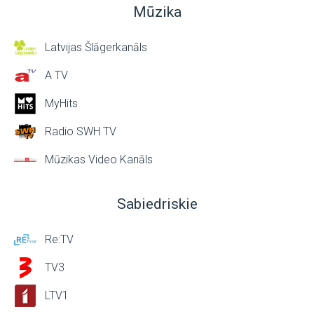
Mūzika
Latvijas Šlāgerkanāls
A TV
MyHits
Radio SWH TV
Mūzikas Video Kanāls
Sabiedriskie
Re:TV
TV3
LTV1