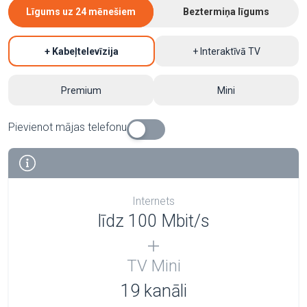
Līgums uz 24 mēnešiem
Beztermiņa līgums
+ Kabeļtelevīzija
+ Interaktīvā TV
Premium
Mini
Pievienot mājas telefonu
Internets
līdz 100 Mbit/s
TV Mini
19 kanāli