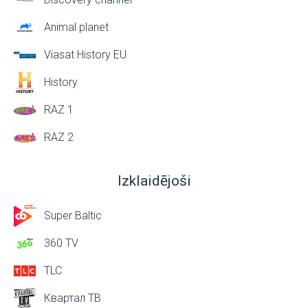
Animal planet
Viasat History EU
History
RAZ 1
RAZ 2
Izklaidējoši
Super Baltic
360 TV
TLC
Квартал ТВ