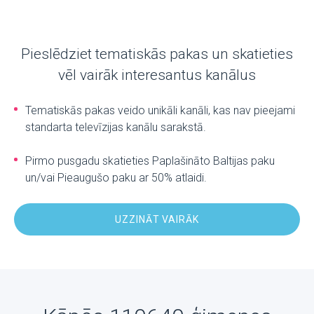
Pieslēdziet tematiskās pakas un skatieties
vēl vairāk interesantus kanālus
Tematiskās pakas veido unikāli kanāli, kas nav pieejami
standarta televīzijas kanālu sarakstā.
Pirmo pusgadu skatieties Paplašināto Baltijas paku
un/vai Pieaugušo paku ar 50% atlaidi.
UZZINĀT VAIRĀK