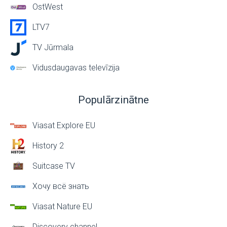
OstWest
LTV7
TV Jūrmala
Vidusdaugavas televīzija
Populārzinātne
Viasat Explore EU
History 2
Suitcase TV
Хочу всё знать
Viasat Nature EU
Discovery channel