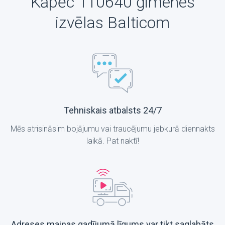
Kāpēc 110640 ģimenes
izvēlas Balticom
Tehniskais atbalsts 24/7
Mēs atrisināsim bojājumu vai traucējumu jebkurā diennakts
laikā. Pat naktī!
Adreses maiņas gadījumā līgums var tikt saglabāts