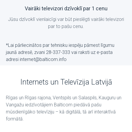
Vairāki televizori dzīvoklī par 1 cenu
Jūsu dzīvoklī vienlaicīgi var būt pieslēgti vairāki televizori
par to pašu cenu.
*Lai pārliecinātos par tehnisku iespēju pārnest līgumu
jaunā adresē, zvani 28-337-333 vai raksti uz е-pasta
adresi internet@balticom.info
Internets un Televīzija Latvijā
Rīgas un Rīgas rajona, Ventspils un Salaspils, Kauguru un
Vangažu iedzīvotājiem Balticom piedāvā pašu
mūsdienīgāko televīziju – kā digitālā, tā arī interaktīvā
formātā.