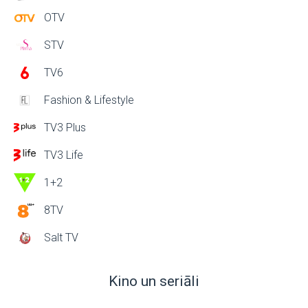
OTV
STV
TV6
Fashion & Lifestyle
TV3 Plus
TV3 Life
1+2
8TV
Salt TV
Kino un seriāli