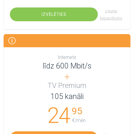
Līguma
IZVĒLĒTIES
kopsavilkums
Internets
līdz 600 Mbit/s
TV Premium
105
kanāli
24
95
€/mēn.