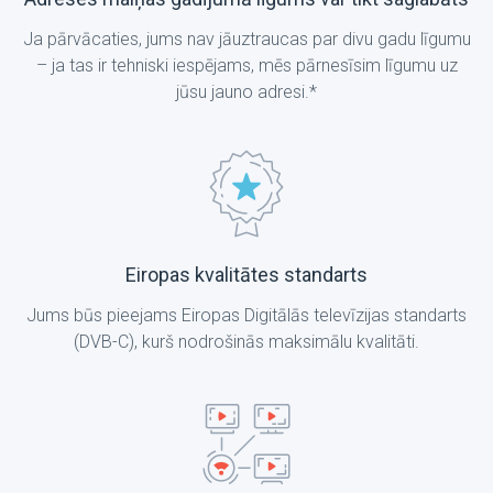
Ja pārvācaties, jums nav jāuztraucas par divu gadu līgumu
– ja tas ir tehniski iespējams, mēs pārnesīsim līgumu uz
jūsu jauno adresi.*
Eiropas kvalitātes standarts
Jums būs pieejams Eiropas Digitālās televīzijas standarts
(DVB-C), kurš nodrošinās maksimālu kvalitāti.