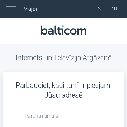
Mājai
RU
EN
Internets un Televīzija Atgāzenē
Pārbaudiet, kādi tarifi ir pieejami
Jūsu adresē