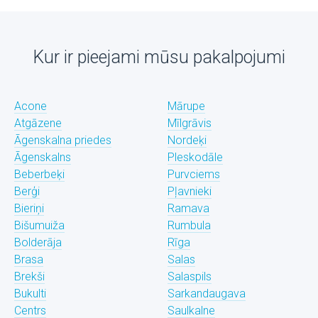
Kur ir pieejami mūsu pakalpojumi
Acone
Mārupe
Atgāzene
Mīlgrāvis
Āgenskalna priedes
Nordeķi
Āgenskalns
Pleskodāle
Beberbeķi
Purvciems
Berģi
Pļavnieki
Bieriņi
Ramava
Bišumuiža
Rumbula
Bolderāja
Rīga
Brasa
Salas
Brekši
Salaspils
Bukulti
Sarkandaugava
Centrs
Saulkalne