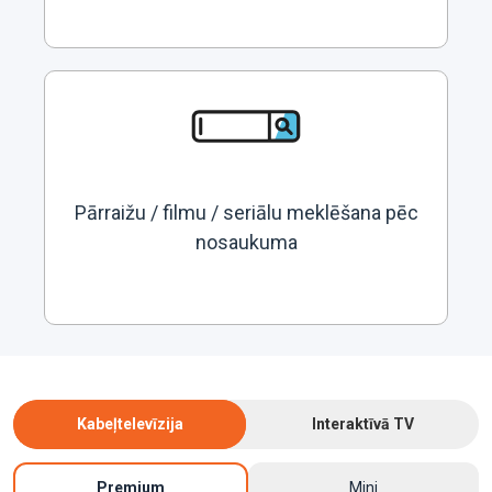
Pārraižu / filmu / seriālu meklēšana pēc
nosaukuma
Kabeļtelevīzija
Interaktīvā TV
Premium
Mini