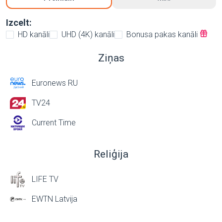
Izcelt:
HD kanāli
UHD (4K) kanāli
Bonusa pakas kanāli
Ziņas
Euronews RU
TV24
Current Time
Reliģija
LIFE TV
EWTN Latvija