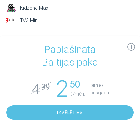
Kidzone Max
TV3 Mini
Paplašinātā
Baltijas paka
2
50
4
pirmo
99
pusgadu
€/mēn.
IZVĒLĒTIES