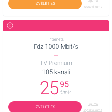
Līguma
IZVĒLĒTIES
kopsavilkums
Internets
līdz 1000 Mbit/s
TV Premium
105
kanāli
25
95
€/mēn.
Līguma
IZVĒLĒTIES
kopsavilkums