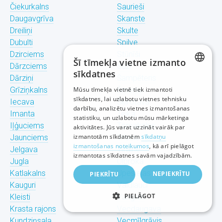
Čiekurkalns
Saurieši
Daugavgrīva
Skanste
Dreiliņi
Skulte
Dubulti
Spilve
Dzirciems
Stūnīši
Šī tīmekļa vietne izmanto
Dārzciems
Suži
sīkdatnes
Dārziņi
Šampēteris
LATVIAN
Grīziņkalns
Mūsu tīmekļa vietnē tiek izmantoti
Šmerļis
sīkdatnes, lai uzlabotu vietnes tehnisku
Iecava
Šķirotava
RUSSIAN
darbību, analizētu vietnes izmantošanas
Imanta
Teika
statistiku, un uzlabotu mūsu mārketinga
ENGLISH
Iļģuciems
Torņakalns
aktivitātes. Jūs varat uzzināt vairāk par
izmantotām sīkdatnēm
sīkdatņu
Jaunciems
Trīsciems
izmantošanas noteikumos
, kā arī pielāgot
Jelgava
Tīraine
izmantotas sīkdatnes savām vajadzībām.
Jugla
Ulbroka
Katlakalns
Upeslejas
NEPIEKRĪTU
PIEKRĪTU
Kauguri
Valdlauči
PIELĀGOT
Kleisti
Vangaži
Krasta rajons
Vecdaugava
Kundziņsala
Vecmīlgrāvis