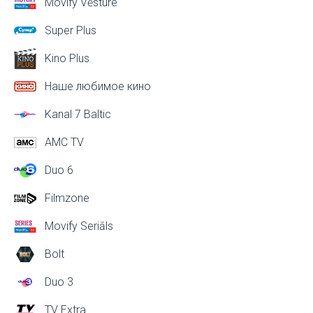
Movify Vēsture
Super Plus
Kino Plus
Наше любимое кино
Kanal 7 Baltic
AMC TV
Duo 6
Filmzone
Movify Seriāls
Bolt
Duo 3
TV Extra