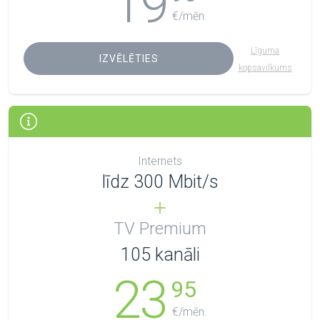
19
€/mēn.
Līguma
IZVĒLĒTIES
kopsavilkums
Internets
līdz 300 Mbit/s
TV Premium
105
kanāli
23
95
€/mēn.