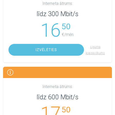
Interneta ātrums:
līdz 300 Mbit/s
16
50
€/mēn.
Līguma
IZVĒLĒTIES
kopsavilkums
Interneta ātrums:
līdz 600 Mbit/s
17
50