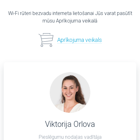
Wi-Fi rūteri bezvadu interneta lietošanai Jūs varat pasūtīt
mūsu Aprīkojuma veikalā
Aprīkojuma veikals
Viktorija Orlova
Pieslēgumu nodaļas vadītāja