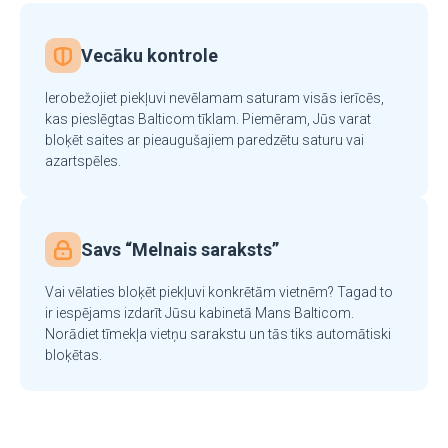
Vecāku kontrole
Ierobežojiet piekļuvi nevēlamam saturam visās ierīcēs,
kas pieslēgtas Balticom tīklam. Piemēram, Jūs varat
bloķēt saites ar pieaugušajiem paredzētu saturu vai
azartspēles.
Savs “Melnais saraksts”
Vai vēlaties bloķēt piekļuvi konkrētām vietnēm? Tagad to
ir iespējams izdarīt Jūsu kabinetā Mans Balticom.
Norādiet tīmekļa vietņu sarakstu un tās tiks automātiski
bloķētas.