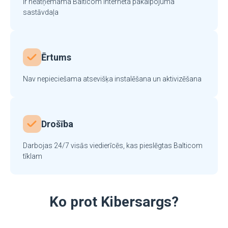
Ir neatņemama Balticom interneta pakalpojuma
sastāvdaļa
Ērtums
Nav nepieciešama atsevišķa instalēšana un aktivizēšana
Drošība
Darbojas 24/7 visās viedierīcēs, kas pieslēgtas Balticom
tīklam
Ko prot Kibersargs?