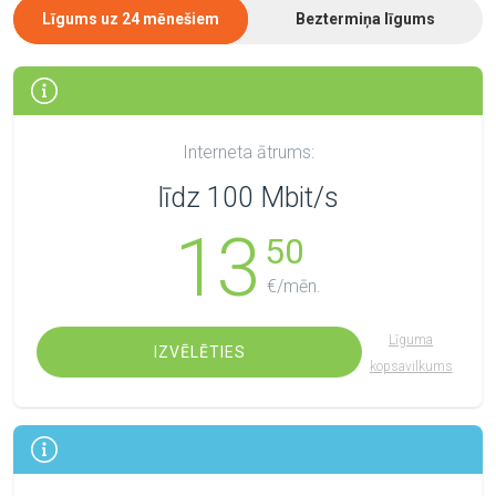
Līgums uz 24 mēnešiem
Beztermiņa līgums
Interneta ātrums:
līdz 100 Mbit/s
13
50
€/mēn.
Līguma
IZVĒLĒTIES
kopsavilkums