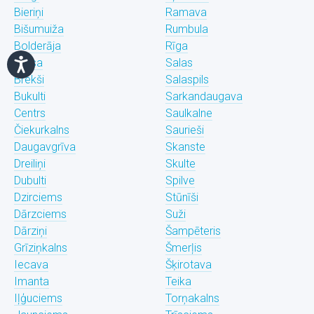
Bieriņi
Ramava
Bišumuiža
Rumbula
Bolderāja
Rīga
Brasa
Salas
Brekši
Salaspils
Bukulti
Sarkandaugava
Centrs
Saulkalne
Čiekurkalns
Saurieši
Daugavgrīva
Skanste
Dreiliņi
Skulte
Dubulti
Spilve
Dzirciems
Stūnīši
Dārzciems
Suži
Dārziņi
Šampēteris
Grīziņkalns
Šmerļis
Iecava
Šķirotava
Imanta
Teika
Iļģuciems
Torņakalns