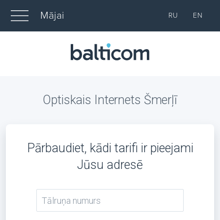
Mājai
RU
EN
Optiskais Internets Šmerļī
Pārbaudiet, kādi tarifi ir pieejami
Jūsu adresē