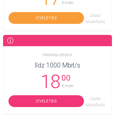
€/mēn.
Līguma
IZVĒLĒTIES
kopsavilkums
Interneta ātrums:
līdz 1000 Mbit/s
18
00
€/mēn.
Līguma
IZVĒLĒTIES
kopsavilkums