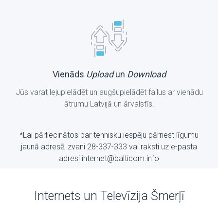
Vienāds
Upload
un
Download
Jūs varat lejupielādēt un augšupielādēt failus ar vienādu
ātrumu Latvijā un ārvalstīs.
*Lai pārliecinātos par tehnisku iespēju pārnest līgumu
jaunā adresē, zvani 28-337-333 vai raksti uz е-pasta
adresi internet@balticom.info
Internets un Televīzija Šmerļī