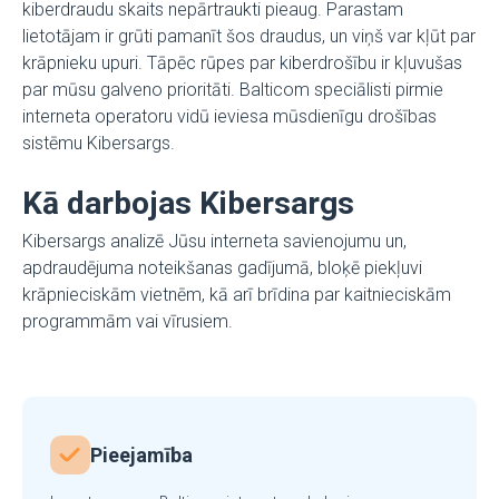
kiberdraudu skaits nepārtraukti pieaug. Parastam
lietotājam ir grūti pamanīt šos draudus, un viņš var kļūt par
krāpnieku upuri. Tāpēc rūpes par kiberdrošību ir kļuvušas
par mūsu galveno prioritāti. Balticom speciālisti pirmie
interneta operatoru vidū ieviesa mūsdienīgu drošības
sistēmu Kibersargs.
Kā darbojas Kibersargs
Kibersargs analizē Jūsu interneta savienojumu un,
apdraudējuma noteikšanas gadījumā, bloķē piekļuvi
krāpnieciskām vietnēm, kā arī brīdina par kaitnieciskām
programmām vai vīrusiem.
Pieejamība