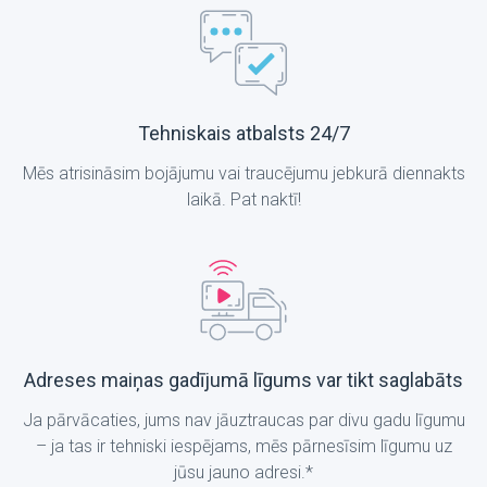
Tehniskais atbalsts 24/7
Mēs atrisināsim bojājumu vai traucējumu jebkurā diennakts
laikā. Pat naktī!
Adreses maiņas gadījumā līgums var tikt saglabāts
Ja pārvācaties, jums nav jāuztraucas par divu gadu līgumu
– ja tas ir tehniski iespējams, mēs pārnesīsim līgumu uz
jūsu jauno adresi.*