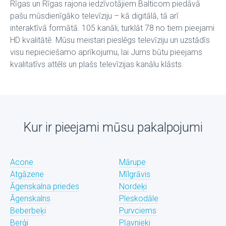
Rīgas un Rīgas rajona iedzīvotājiem Balticom piedāvā
pašu mūsdienīgāko televīziju – kā digitālā, tā arī
interaktīvā formātā. 105 kanāli, turklāt 78 no tiem pieejami
HD kvalitātē. Mūsu meistari pieslēgs televīziju un uzstādīs
visu nepieciešamo aprīkojumu, lai Jums būtu pieejams
kvalitatīvs attēls un plašs televīzijas kanālu klāsts.
Kur ir pieejami mūsu pakalpojumi
Acone
Mārupe
Atgāzene
Mīlgrāvis
Āgenskalna priedes
Nordeķi
Āgenskalns
Pleskodāle
Beberbeķi
Purvciems
Berģi
Pļavnieki