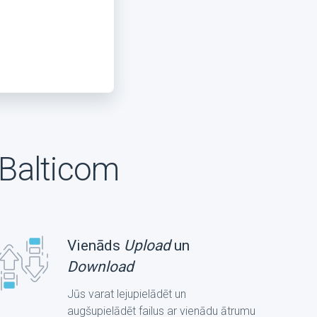
Balticom
Vienāds
Upload
un
Download
Jūs varat lejupielādēt un
augšupielādēt failus ar vienādu ātrumu