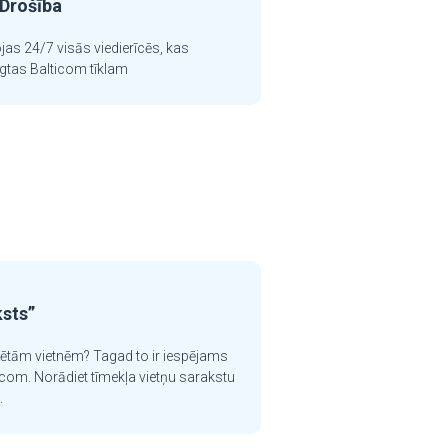
Drošība
jas 24/7 visās viedierīcēs, kas
ēgtas Balticom tīklam
ksts”
krētām vietnēm? Tagad to ir iespējams
icom. Norādiet tīmekļa vietņu sarakstu
.