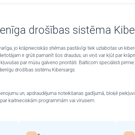
enīga drošības sistēma Kibe
varīga, jo krāpnieciskās shēmas pastāvīgi tiek uzlabotas un kibe
ietotājam ir grūti pamanīt šos draudus, un viņš var kļūt par krāp
 kļuvušas par mūsu galveno prioritāti. Balticom speciālisti pirmie
dienīgu drošības sistēmu Kibersargs.
vienojumu un, apdraudējuma noteikšanas gadījumā, bloķē piekļuvi
a par kaitnieciskām programmām vai vīrusiem.