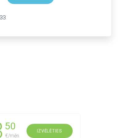
333
3
50
IZVĒLĒTIES
€/mēn.