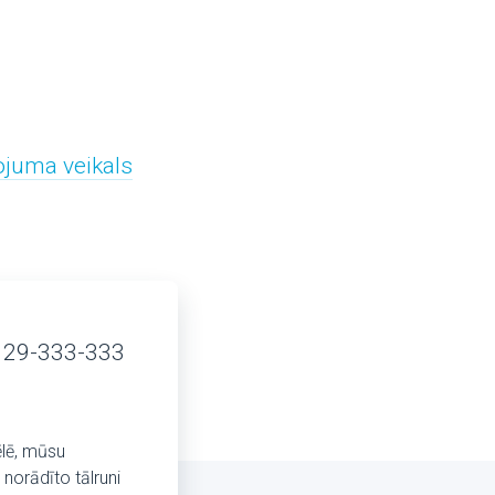
ojuma veikals
 29-333-333
ēlē, mūsu
norādīto tālruni