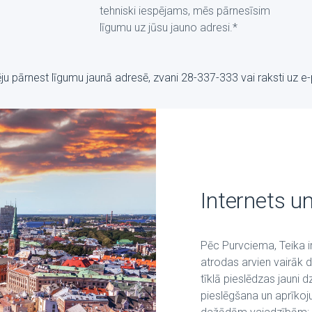
tehniski iespējams, mēs pārnesīsim
līgumu uz jūsu jauno adresi.*
pēju pārnest līgumu jaunā adresē, zvani 28-337-333 vai raksti uz е
Internets un
Pēc Purvciema, Teika ir
atrodas arvien vairāk 
tīklā pieslēdzas jauni 
pieslēgšana un aprīkoj