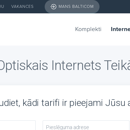
JU
VAKANCES
MANS BALTICOM
Komplekti
Intern
Optiskais Internets Teik
diet, kādi tarifi ir pieejami Jūsu