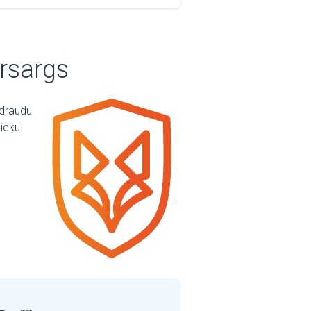
rsargs
rdraudu
nieku