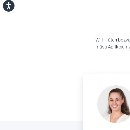
Wi-Fi rūteri bezv
mūsu Aprīkojuma