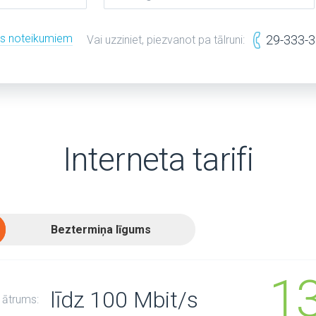
es noteikumiem
29-333-
Vai uzziniet, piezvanot pa tālruni:
Interneta tarifi
Beztermiņa līgums
1
līdz 100 Mbit/s
 ātrums: