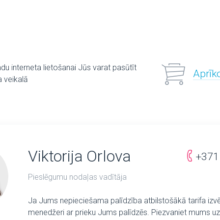
adu interneta lietošanai Jūs varat pasūtīt
Aprīk
 veikalā
Viktorija Orlova
+371
Pieslēgumu nodaļas vadītāja
Ja Jums nepieciešama palīdzība atbilstošākā tarifa izv
menedžeri ar prieku Jums palīdzēs. Piezvaniet mums uz 