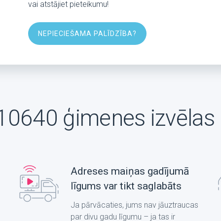
vai atstājiet pieteikumu!
NEPIECIEŠAMA PALĪDZĪBA?
10640 ģimenes izvēlas 
Adreses maiņas gadījumā
līgums var tikt saglabāts
Ja pārvācaties, jums nav jāuztraucas
par divu gadu līgumu – ja tas ir