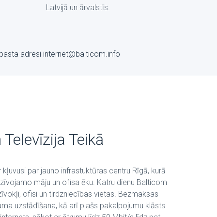
Latvijā un ārvalstīs.
-pasta adresi internet@balticom.info
 Televīzija Teikā
 kļuvusi par jauno infrastuktūras centru Rīgā, kurā
dzīvojamo māju un ofisa ēku. Katru dienu Balticom
dzīvokļi, ofisi un tirdzniecības vietas. Bezmaksas
uma uzstādīšana, kā arī plašs pakalpojumu klāsts