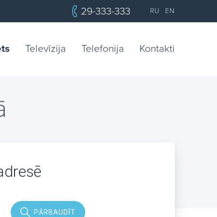
29-333-333
RU
EN
ets
Televīzija
Telefonija
Kontakti
ā
 adresē
PĀRBAUDĪT