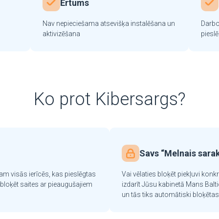
Ērtums
Nav nepieciešama atsevišķa instalēšana un
Darbo
aktivizēšana
piesl
Ko prot Kibersargs?
Savs “Melnais sara
am visās ierīcēs, kas pieslēgtas
Vai vēlaties bloķēt piekļuvi kon
bloķēt saites ar pieaugušajiem
izdarīt Jūsu kabinetā Mans Balt
un tās tiks automātiski bloķētas