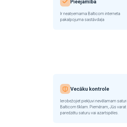
Pieejamība
Ir neatņemama Balticom interneta
pakalpojuma sastāvdaļa
Vecāku kontrole
Ierobežojiet piekļuvi nevēlamam satur
Balticom tīklam. Piemēram, Jūs varat 
paredzētu saturu vai azartspēles.