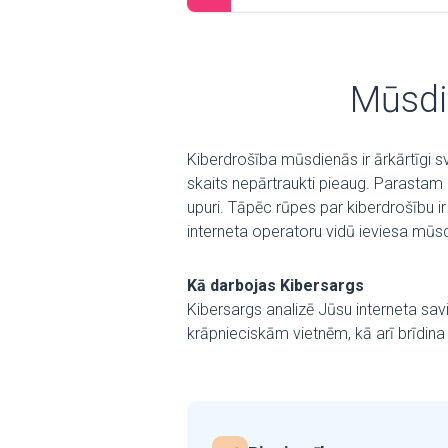
Mūsdi
Kiberdrošība mūsdienās ir ārkārtīgi s
skaits nepārtraukti pieaug. Parastam l
upuri. Tāpēc rūpes par kiberdrošību ir
interneta operatoru vidū ieviesa mūs
Kā darbojas Kibersargs
Kibersargs analizē Jūsu interneta sa
krāpnieciskām vietnēm, kā arī brīdin