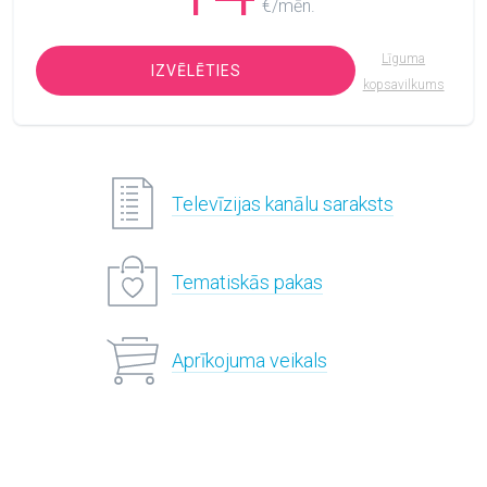
€/mēn.
Līguma
IZVĒLĒTIES
kopsavilkums
Televīzijas kanālu saraksts
Tematiskās pakas
Aprīkojuma veikals