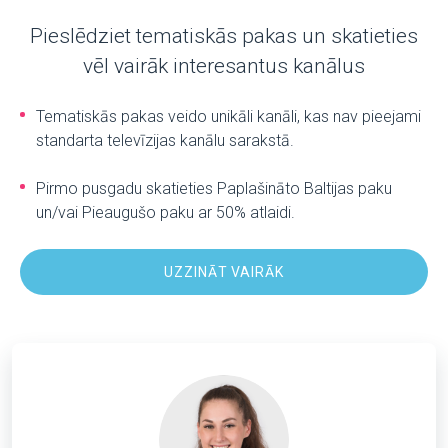
Pieslēdziet tematiskās pakas un skatieties
vēl vairāk interesantus kanālus
Tematiskās pakas veido unikāli kanāli, kas nav pieejami
standarta televīzijas kanālu sarakstā.
Pirmo pusgadu skatieties Paplašināto Baltijas paku
un/vai Pieaugušo paku ar 50% atlaidi.
UZZINĀT VAIRĀK