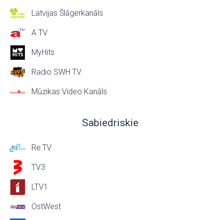
Latvijas Šlāgerkanāls
A TV
MyHits
Radio SWH TV
Mūzikas Video Kanāls
Sabiedriskie
Re:TV
TV3
LTV1
OstWest