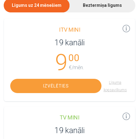
Līgums uz 24 mēnešiem
Beztermiņa līgums
ITV MINI
19 kanāli
9
00
€/mēn.
Līguma
IZVĒLĒTIES
kopsavilkums
TV MINI
19 kanāli