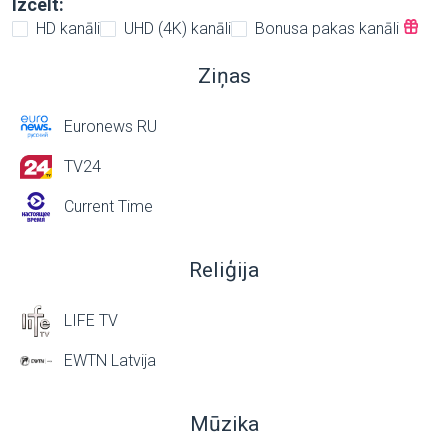
Izcelt:
HD kanāli
UHD (4K) kanāli
Bonusa pakas kanāli
Ziņas
Euronews RU
TV24
Current Time
Reliģija
LIFE TV
EWTN Latvija
Mūzika