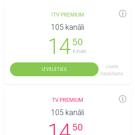
ITV PREMIUM
105 kanāli
14
50
€/mēn.
Līguma
IZVĒLĒTIES
kopsavilkums
TV PREMIUM
105 kanāli
14
50