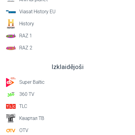
Viasat History EU
History
RAZ 1
RAZ 2
Izklaidējoši
Super Baltic
360 TV
TLC
Квартал ТВ
OTV