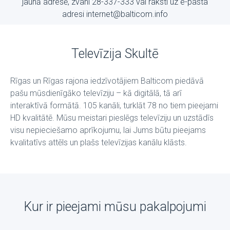
jaunā adresē, zvani 28-337-333 vai raksti uz е-pasta
adresi internet@balticom.info
Televīzija Skultē
Rīgas un Rīgas rajona iedzīvotājiem Balticom piedāvā
pašu mūsdienīgāko televīziju – kā digitālā, tā arī
interaktīvā formātā. 105 kanāli, turklāt 78 no tiem pieejami
HD kvalitātē. Mūsu meistari pieslēgs televīziju un uzstādīs
visu nepieciešamo aprīkojumu, lai Jums būtu pieejams
kvalitatīvs attēls un plašs televīzijas kanālu klāsts.
Kur ir pieejami mūsu pakalpojumi