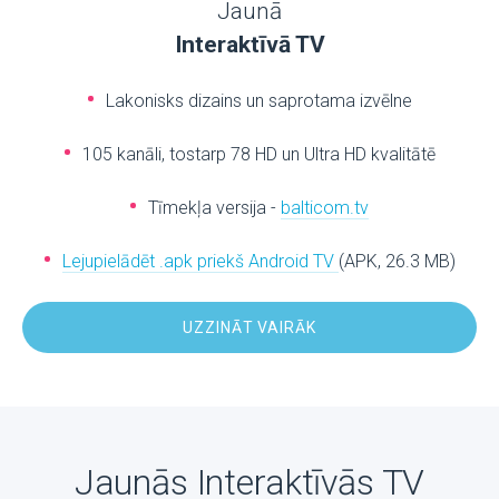
Jaunā
Interaktīvā TV
Lakonisks dizains un saprotama izvēlne
105 kanāli, tostarp 78 HD un Ultra HD kvalitātē
Tīmekļa versija -
balticom.tv
Lejupielādēt .apk priekš Android TV
(APK, 26.3 MB)
UZZINĀT VAIRĀK
Jaunās Interaktīvās TV