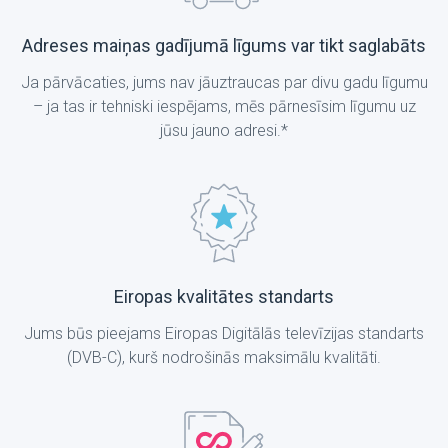
Adreses maiņas gadījumā līgums var tikt saglabāts
Ja pārvācaties, jums nav jāuztraucas par divu gadu līgumu
– ja tas ir tehniski iespējams, mēs pārnesīsim līgumu uz
jūsu jauno adresi.*
Eiropas kvalitātes standarts
Jums būs pieejams Eiropas Digitālās televīzijas standarts
(DVB-C), kurš nodrošinās maksimālu kvalitāti.