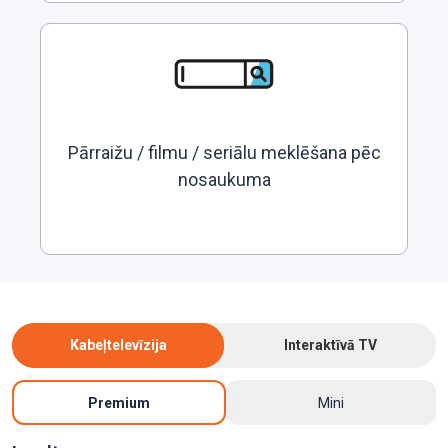
Pārraižu / filmu / seriālu meklēšana pēc
nosaukuma
Kabeļtelevīzija
Interaktīvā TV
Premium
Mini