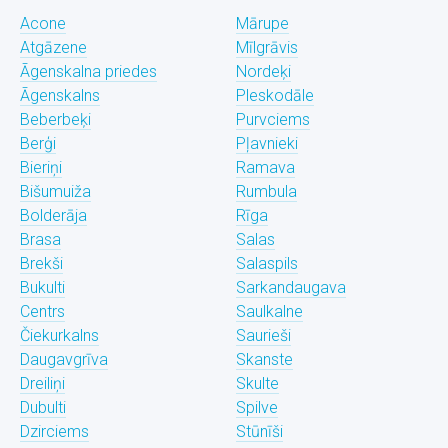
Acone
Mārupe
Atgāzene
Mīlgrāvis
Āgenskalna priedes
Nordeķi
Āgenskalns
Pleskodāle
Beberbeķi
Purvciems
Berģi
Pļavnieki
Bieriņi
Ramava
Bišumuiža
Rumbula
Bolderāja
Rīga
Brasa
Salas
Brekši
Salaspils
Bukulti
Sarkandaugava
Centrs
Saulkalne
Čiekurkalns
Saurieši
Daugavgrīva
Skanste
Dreiliņi
Skulte
Dubulti
Spilve
Dzirciems
Stūnīši