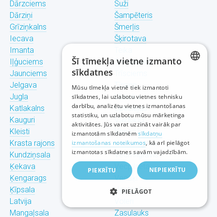
Dārzciems
Suži
Dārziņi
Šampēteris
Grīziņkalns
Šmerļis
Iecava
Šķirotava
Imanta
Teika
Šī tīmekļa vietne izmanto
Iļģuciems
Torņakalns
sīkdatnes
Jaunciems
Trīsciems
LATVIAN
Jelgava
Tīraine
Mūsu tīmekļa vietnē tiek izmantoti
Jugla
Ulbroka
sīkdatnes, lai uzlabotu vietnes tehnisku
RUSSIAN
darbību, analizētu vietnes izmantošanas
Katlakalns
Upeslejas
statistiku, un uzlabotu mūsu mārketinga
ENGLISH
Kauguri
Valdlauči
aktivitātes. Jūs varat uzzināt vairāk par
Kleisti
Vangaži
izmantotām sīkdatnēm
sīkdatņu
Krasta rajons
izmantošanas noteikumos
Vecdaugava
, kā arī pielāgot
izmantotas sīkdatnes savām vajadzībām.
Kundziņsala
Vecmīlgrāvis
Ķekava
Vecpilsēta
NEPIEKRĪTU
PIEKRĪTU
Ķengarags
Vecāķi
Ķīpsala
Ventspils
PIELĀGOT
Latvija
Voleri
Mangaļsala
Zasulauks