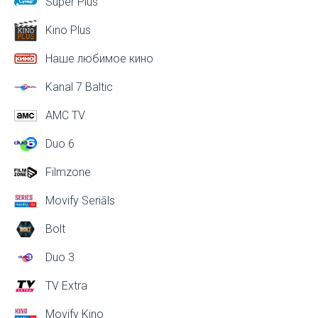
Super Plus
Kino Plus
Наше любимое кино
Kanal 7 Baltic
AMC TV
Duo 6
Filmzone
Movify Seriāls
Bolt
Duo 3
TV Extra
Movify Kino