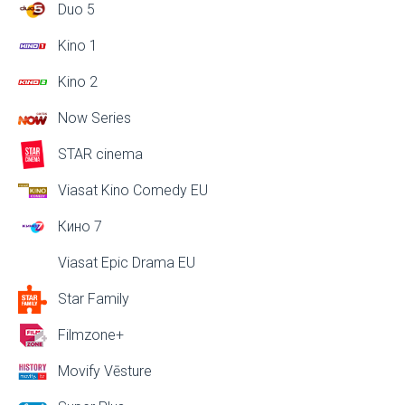
Duo 5
Kino 1
Kino 2
Now Series
STAR cinema
Viasat Kino Comedy EU
Кино 7
Viasat Epic Drama EU
Star Family
Filmzone+
Movify Vēsture