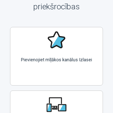
priekšrocības
Pievienojiet mīļākos kanālus Izlasei