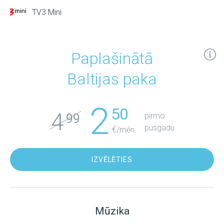
TV3 Mini
Paplašinātā
Baltijas paka
2
50
4
pirmo
99
pusgadu
€/mēn.
IZVĒLĒTIES
Mūzika