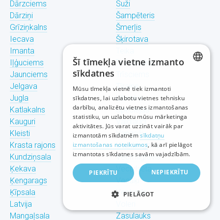
Dārzciems
Suži
Dārziņi
Šampēteris
Grīziņkalns
Šmerļis
Iecava
Šķirotava
Imanta
Teika
Šī tīmekļa vietne izmanto
Iļģuciems
Torņakalns
sīkdatnes
Jaunciems
Trīsciems
LATVIAN
Jelgava
Tīraine
Mūsu tīmekļa vietnē tiek izmantoti
Jugla
Ulbroka
sīkdatnes, lai uzlabotu vietnes tehnisku
RUSSIAN
darbību, analizētu vietnes izmantošanas
Katlakalns
Upeslejas
statistiku, un uzlabotu mūsu mārketinga
ENGLISH
Kauguri
Valdlauči
aktivitātes. Jūs varat uzzināt vairāk par
Kleisti
Vangaži
izmantotām sīkdatnēm
sīkdatņu
Krasta rajons
izmantošanas noteikumos
Vecdaugava
, kā arī pielāgot
izmantotas sīkdatnes savām vajadzībām.
Kundziņsala
Vecmīlgrāvis
Ķekava
Vecpilsēta
NEPIEKRĪTU
PIEKRĪTU
Ķengarags
Vecāķi
Ķīpsala
Ventspils
PIELĀGOT
Latvija
Voleri
Mangaļsala
Zasulauks