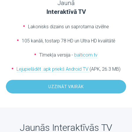
Jaunā
Interaktīvā TV
Lakonisks dizains un saprotama izvēlne
105 kanāli, tostarp 78 HD un Ultra HD kvalitātē
Tīmekļa versija -
balticom.tv
Lejupielādēt .apk priekš Android TV
(APK, 26.3 MB)
UZZINĀT VAIRĀK
Jaunās Interaktīvās TV