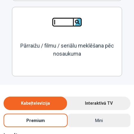
Pārraižu / filmu / seriālu meklēšana pēc
nosaukuma
Kabeļtelevīzija
Interaktīvā TV
Premium
Mini