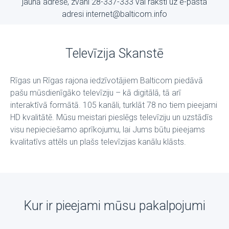
jaunā adresē, zvani 28-337-333 vai raksti uz е-pasta
adresi internet@balticom.info
Televīzija Skanstē
Rīgas un Rīgas rajona iedzīvotājiem Balticom piedāvā
pašu mūsdienīgāko televīziju – kā digitālā, tā arī
interaktīvā formātā. 105 kanāli, turklāt 78 no tiem pieejami
HD kvalitātē. Mūsu meistari pieslēgs televīziju un uzstādīs
visu nepieciešamo aprīkojumu, lai Jums būtu pieejams
kvalitatīvs attēls un plašs televīzijas kanālu klāsts.
Kur ir pieejami mūsu pakalpojumi