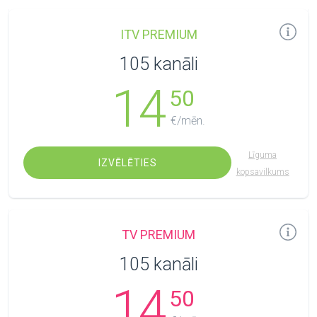
ITV PREMIUM
105 kanāli
14
50
€/mēn.
Līguma
IZVĒLĒTIES
kopsavilkums
TV PREMIUM
105 kanāli
14
50