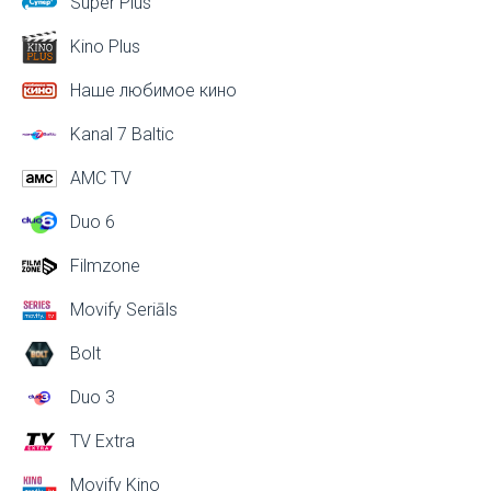
Super Plus
Kino Plus
Наше любимое кино
Kanal 7 Baltic
AMC TV
Duo 6
Filmzone
Movify Seriāls
Bolt
Duo 3
TV Extra
Movify Kino