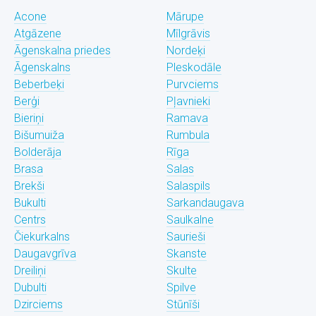
Acone
Mārupe
Atgāzene
Mīlgrāvis
Āgenskalna priedes
Nordeķi
Āgenskalns
Pleskodāle
Beberbeķi
Purvciems
Berģi
Pļavnieki
Bieriņi
Ramava
Bišumuiža
Rumbula
Bolderāja
Rīga
Brasa
Salas
Brekši
Salaspils
Bukulti
Sarkandaugava
Centrs
Saulkalne
Čiekurkalns
Saurieši
Daugavgrīva
Skanste
Dreiliņi
Skulte
Dubulti
Spilve
Dzirciems
Stūnīši