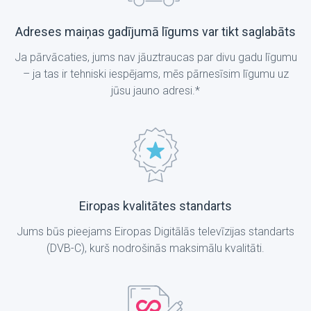
Adreses maiņas gadījumā līgums var tikt saglabāts
Ja pārvācaties, jums nav jāuztraucas par divu gadu līgumu
– ja tas ir tehniski iespējams, mēs pārnesīsim līgumu uz
jūsu jauno adresi.*
Eiropas kvalitātes standarts
Jums būs pieejams Eiropas Digitālās televīzijas standarts
(DVB-C), kurš nodrošinās maksimālu kvalitāti.