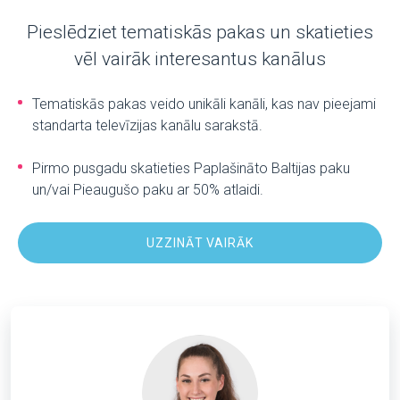
Pieslēdziet tematiskās pakas un skatieties
vēl vairāk interesantus kanālus
Tematiskās pakas veido unikāli kanāli, kas nav pieejami
standarta televīzijas kanālu sarakstā.
Pirmo pusgadu skatieties Paplašināto Baltijas paku
un/vai Pieaugušo paku ar 50% atlaidi.
UZZINĀT VAIRĀK