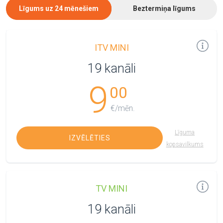
Līgums uz 24 mēnešiem
Beztermiņa līgums
ITV MINI
19 kanāli
9
00
€/mēn.
Līguma
IZVĒLĒTIES
kopsavilkums
TV MINI
19 kanāli