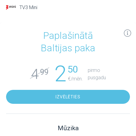
TV3 Mini
Paplašinātā
Baltijas paka
2
50
4
pirmo
99
pusgadu
€/mēn.
IZVĒLĒTIES
Mūzika