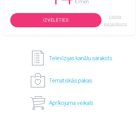
€/mēn.
Līguma
IZVĒLĒTIES
kopsavilkums
Televīzijas kanālu saraksts
Tematiskās pakas
Aprīkojuma veikals