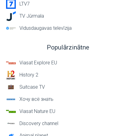
LTV7
TV Jūrmala
Vidusdaugavas televīzija
Populārzinātne
Viasat Explore EU
History 2
Suitcase TV
Хочу всё знать
Viasat Nature EU
Discovery channel
Animal planet