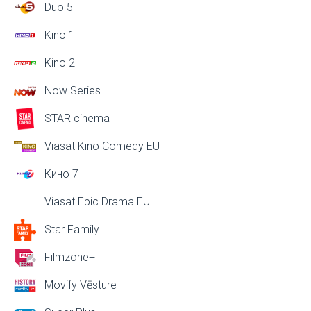
Duo 5
Kino 1
Kino 2
Now Series
STAR cinema
Viasat Kino Comedy EU
Кино 7
Viasat Epic Drama EU
Star Family
Filmzone+
Movify Vēsture