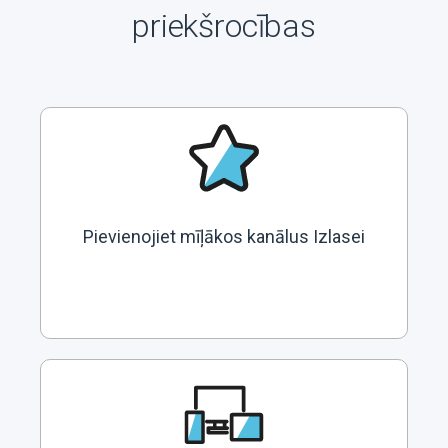
priekšrocības
Pievienojiet mīļākos kanālus Izlasei