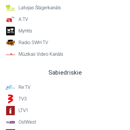
Latvijas Šlāgerkanāls
A TV
MyHits
Radio SWH TV
Mūzikas Video Kanāls
Sabiedriskie
Re:TV
TV3
LTV1
OstWest