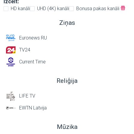
Izcelt:
HD kanāli
UHD (4K) kanāli
Bonusa pakas kanāli
Ziņas
Euronews RU
TV24
Current Time
Reliģija
LIFE TV
EWTN Latvija
Mūzika