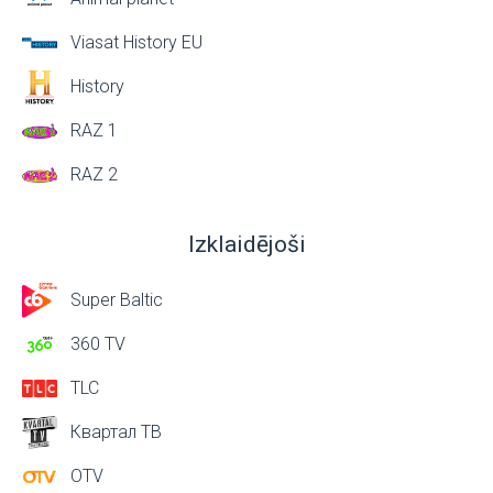
Viasat History EU
History
RAZ 1
RAZ 2
Izklaidējoši
Super Baltic
360 TV
TLC
Квартал ТВ
OTV