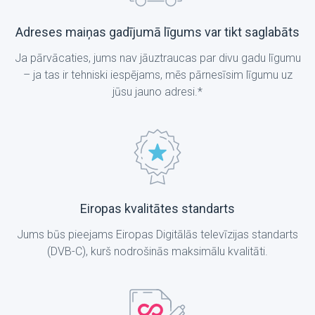
Adreses maiņas gadījumā līgums var tikt saglabāts
Ja pārvācaties, jums nav jāuztraucas par divu gadu līgumu
– ja tas ir tehniski iespējams, mēs pārnesīsim līgumu uz
jūsu jauno adresi.*
Eiropas kvalitātes standarts
Jums būs pieejams Eiropas Digitālās televīzijas standarts
(DVB-C), kurš nodrošinās maksimālu kvalitāti.