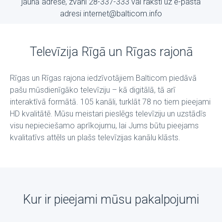
jaunā adresē, zvani 28-337-333 vai raksti uz е-pasta
adresi internet@balticom.info
Televīzija Rīgā un Rīgas rajonā
Rīgas un Rīgas rajona iedzīvotājiem Balticom piedāvā
pašu mūsdienīgāko televīziju – kā digitālā, tā arī
interaktīvā formātā. 105 kanāli, turklāt 78 no tiem pieejami
HD kvalitātē. Mūsu meistari pieslēgs televīziju un uzstādīs
visu nepieciešamo aprīkojumu, lai Jums būtu pieejams
kvalitatīvs attēls un plašs televīzijas kanālu klāsts.
Kur ir pieejami mūsu pakalpojumi