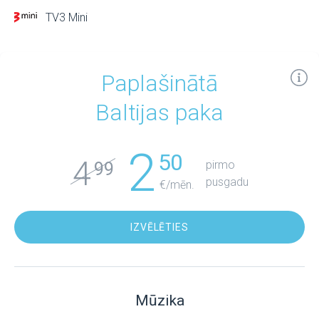
TV3 Mini
Paplašinātā
Baltijas paka
2
50
4
pirmo
99
pusgadu
€/mēn.
IZVĒLĒTIES
Mūzika