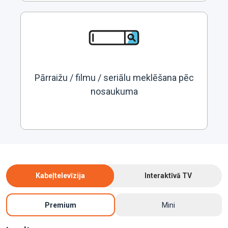
Pārraižu / filmu / seriālu meklēšana pēc
nosaukuma
Kabeļtelevīzija
Interaktīvā TV
Premium
Mini