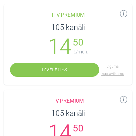
ITV PREMIUM
105 kanāli
14
50
€/mēn.
Līguma
IZVĒLĒTIES
kopsavilkums
TV PREMIUM
105 kanāli
14
50