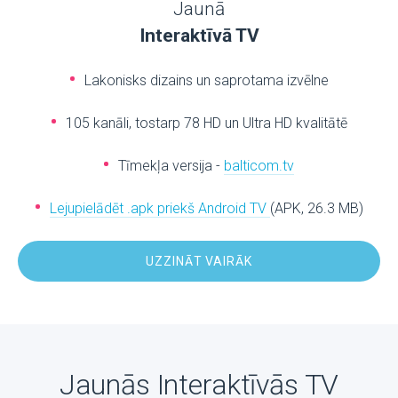
Jaunā
Interaktīvā TV
Lakonisks dizains un saprotama izvēlne
105 kanāli, tostarp 78 HD un Ultra HD kvalitātē
Tīmekļa versija -
balticom.tv
Lejupielādēt .apk priekš Android TV
(APK, 26.3 MB)
UZZINĀT VAIRĀK
Jaunās Interaktīvās TV