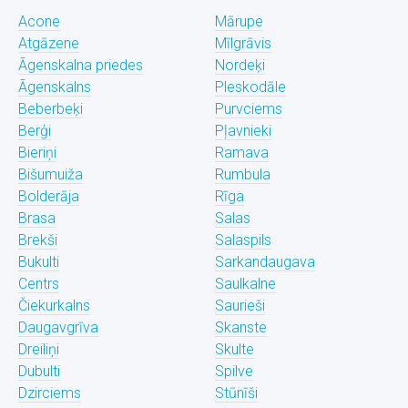
Acone
Mārupe
Atgāzene
Mīlgrāvis
Āgenskalna priedes
Nordeķi
Āgenskalns
Pleskodāle
Beberbeķi
Purvciems
Berģi
Pļavnieki
Bieriņi
Ramava
Bišumuiža
Rumbula
Bolderāja
Rīga
Brasa
Salas
Brekši
Salaspils
Bukulti
Sarkandaugava
Centrs
Saulkalne
Čiekurkalns
Saurieši
Daugavgrīva
Skanste
Dreiliņi
Skulte
Dubulti
Spilve
Dzirciems
Stūnīši