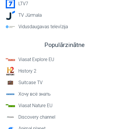
LTV7
TV Jūrmala
Vidusdaugavas televīzija
Populārzinātne
Viasat Explore EU
History 2
Suitcase TV
Хочу всё знать
Viasat Nature EU
Discovery channel
Animal planet