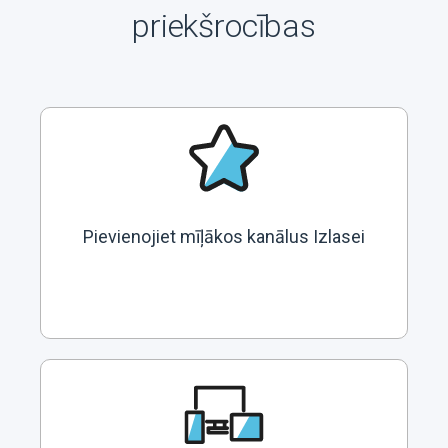
priekšrocības
Pievienojiet mīļākos kanālus Izlasei