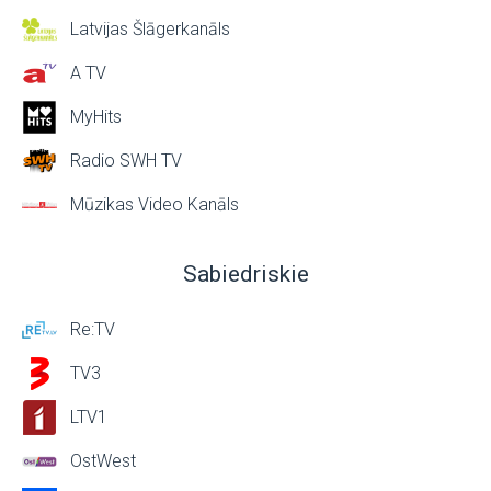
Latvijas Šlāgerkanāls
A TV
MyHits
Radio SWH TV
Mūzikas Video Kanāls
Sabiedriskie
Re:TV
TV3
LTV1
OstWest