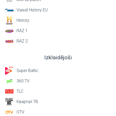
Viasat History EU
History
RAZ 1
RAZ 2
Izklaidējoši
Super Baltic
360 TV
TLC
Квартал ТВ
OTV