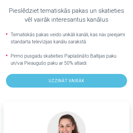
Pieslēdziet tematiskās pakas un skatieties
vēl vairāk interesantus kanālus
Tematiskās pakas veido unikāli kanāli, kas nav pieejami
standarta televīzijas kanālu sarakstā.
Pirmo pusgadu skatieties Paplašināto Baltijas paku
un/vai Pieaugušo paku ar 50% atlaidi.
UZZINĀT VAIRĀK