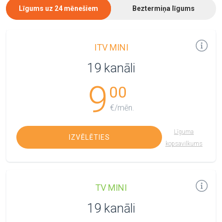
Līgums uz 24 mēnešiem
Beztermiņa līgums
ITV MINI
19 kanāli
9
00
€/mēn.
Līguma
IZVĒLĒTIES
kopsavilkums
TV MINI
19 kanāli