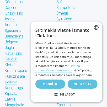
Dārzciems
Suži
Dārziņi
Šampēteris
Grīziņkalns
Šmerļis
Iecava
Šķirotava
Imanta
Teika
Šī tīmekļa vietne izmanto
Iļģuciems
Torņakalns
sīkdatnes
Jaunciems
Trīsciems
LATVIAN
Jelgava
Tīraine
Mūsu tīmekļa vietnē tiek izmantoti
Jugla
Ulbroka
sīkdatnes, lai uzlabotu vietnes tehnisku
RUSSIAN
darbību, analizētu vietnes izmantošanas
Katlakalns
Upeslejas
statistiku, un uzlabotu mūsu mārketinga
ENGLISH
Kauguri
Valdlauči
aktivitātes. Jūs varat uzzināt vairāk par
Kleisti
Vangaži
izmantotām sīkdatnēm
sīkdatņu
Krasta rajons
izmantošanas noteikumos
Vecdaugava
, kā arī pielāgot
izmantotas sīkdatnes savām vajadzībām.
Kundziņsala
Vecmīlgrāvis
Ķekava
Vecpilsēta
NEPIEKRĪTU
PIEKRĪTU
Ķengarags
Vecāķi
Ķīpsala
Ventspils
PIELĀGOT
Latvija
Voleri
Mangaļsala
Zasulauks