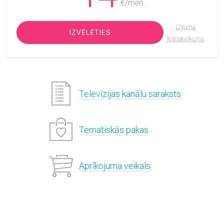
€/mēn.
Līguma
IZVĒLĒTIES
kopsavilkums
Televīzijas kanālu saraksts
Tematiskās pakas
Aprīkojuma veikals