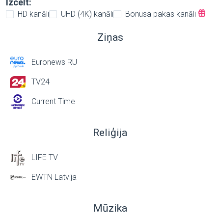
Izcelt:
HD kanāli
UHD (4K) kanāli
Bonusa pakas kanāli
Ziņas
Euronews RU
TV24
Current Time
Reliģija
LIFE TV
EWTN Latvija
Mūzika