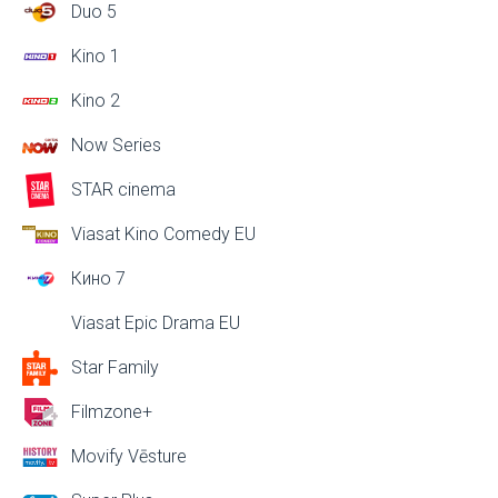
Duo 5
Kino 1
Kino 2
Now Series
STAR cinema
Viasat Kino Comedy EU
Кино 7
Viasat Epic Drama EU
Star Family
Filmzone+
Movify Vēsture