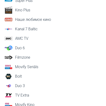
Super Plus
Kino Plus
Наше любимое кино
Kanal 7 Baltic
AMC TV
Duo 6
Filmzone
Movify Seriāls
Bolt
Duo 3
TV Extra
Movify Kino