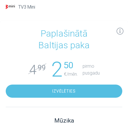
TV3 Mini
Paplašinātā
Baltijas paka
2
50
4
pirmo
99
pusgadu
€/mēn.
IZVĒLĒTIES
Mūzika