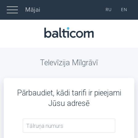
Mājai
RU
EN
Televīzija Mīlgrāvī
Pārbaudiet, kādi tarifi ir pieejami
Jūsu adresē