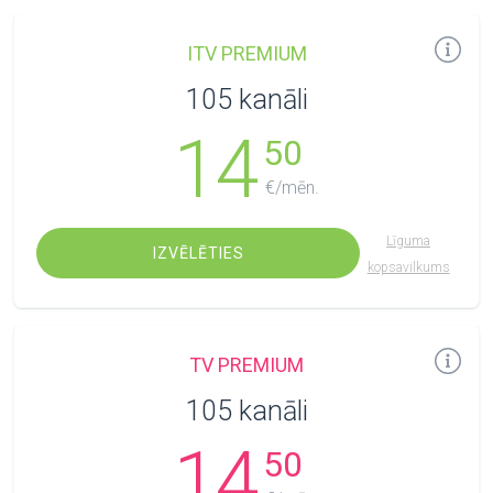
ITV PREMIUM
105 kanāli
14
50
€/mēn.
Līguma
IZVĒLĒTIES
kopsavilkums
TV PREMIUM
105 kanāli
14
50