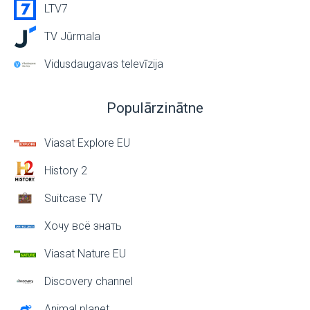
LTV7
TV Jūrmala
Vidusdaugavas televīzija
Populārzinātne
Viasat Explore EU
History 2
Suitcase TV
Хочу всё знать
Viasat Nature EU
Discovery channel
Animal planet