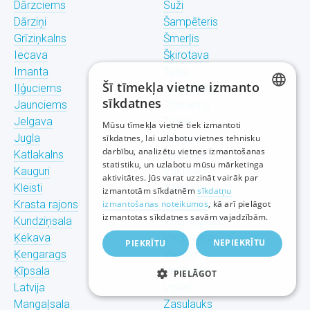
Dārzciems
Suži
Dārziņi
Šampēteris
Grīziņkalns
Šmerļis
Iecava
Šķirotava
Imanta
Teika
Šī tīmekļa vietne izmanto
Iļģuciems
Torņakalns
sīkdatnes
Jaunciems
Trīsciems
LATVIAN
Jelgava
Tīraine
Mūsu tīmekļa vietnē tiek izmantoti
Jugla
Ulbroka
sīkdatnes, lai uzlabotu vietnes tehnisku
RUSSIAN
darbību, analizētu vietnes izmantošanas
Katlakalns
Upeslejas
statistiku, un uzlabotu mūsu mārketinga
ENGLISH
Kauguri
Valdlauči
aktivitātes. Jūs varat uzzināt vairāk par
Kleisti
Vangaži
izmantotām sīkdatnēm
sīkdatņu
Krasta rajons
izmantošanas noteikumos
Vecdaugava
, kā arī pielāgot
izmantotas sīkdatnes savām vajadzībām.
Kundziņsala
Vecmīlgrāvis
Ķekava
Vecpilsēta
NEPIEKRĪTU
PIEKRĪTU
Ķengarags
Vecāķi
Ķīpsala
Ventspils
PIELĀGOT
Latvija
Voleri
Mangaļsala
Zasulauks