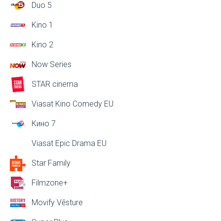
Duo 5
Kino 1
Kino 2
Now Series
STAR cinema
Viasat Kino Comedy EU
Кино 7
Viasat Epic Drama EU
Star Family
Filmzone+
Movify Vēsture