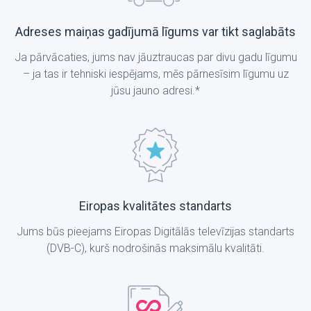
Adreses maiņas gadījumā līgums var tikt saglabāts
Ja pārvācaties, jums nav jāuztraucas par divu gadu līgumu
– ja tas ir tehniski iespējams, mēs pārnesīsim līgumu uz
jūsu jauno adresi.*
Eiropas kvalitātes standarts
Jums būs pieejams Eiropas Digitālās televīzijas standarts
(DVB-C), kurš nodrošinās maksimālu kvalitāti.