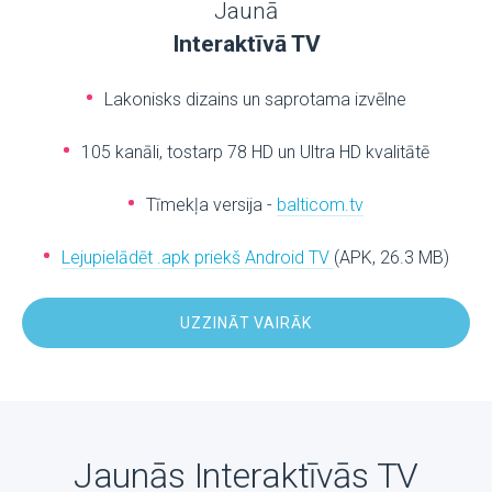
Jaunā
Interaktīvā TV
Lakonisks dizains un saprotama izvēlne
105 kanāli, tostarp 78 HD un Ultra HD kvalitātē
Tīmekļa versija -
balticom.tv
Lejupielādēt .apk priekš Android TV
(APK, 26.3 MB)
UZZINĀT VAIRĀK
Jaunās Interaktīvās TV