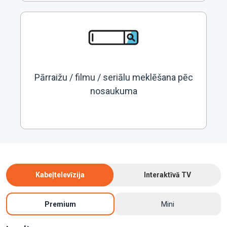
Pārraižu / filmu / seriālu meklēšana pēc
nosaukuma
Kabeļtelevīzija
Interaktīvā TV
Premium
Mini