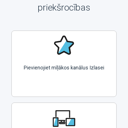
priekšrocības
Pievienojiet mīļākos kanālus Izlasei