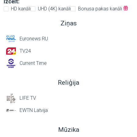
Izcelt:
HD kanāli
UHD (4K) kanāli
Bonusa pakas kanāli
Ziņas
Euronews RU
TV24
Current Time
Reliģija
LIFE TV
EWTN Latvija
Mūzika