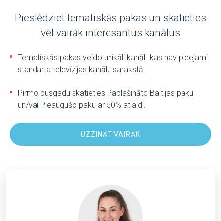
Pieslēdziet tematiskās pakas un skatieties
vēl vairāk interesantus kanālus
Tematiskās pakas veido unikāli kanāli, kas nav pieejami
standarta televīzijas kanālu sarakstā.
Pirmo pusgadu skatieties Paplašināto Baltijas paku
un/vai Pieaugušo paku ar 50% atlaidi.
UZZINĀT VAIRĀK