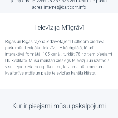
jaunā adresē, zvani 28-337-333 vai raksti uz е-pasta
adresi internet@balticom.info
Televīzija Mīlgrāvī
Rīgas un Rīgas rajona iedzīvotājiem Balticom piedāvā
pašu mūsdienīgāko televīziju – kā digitālā, tā arī
interaktīvā formātā. 105 kanāli, turklāt 78 no tiem pieejami
HD kvalitātē. Mūsu meistari pieslēgs televīziju un uzstādīs
visu nepieciešamo aprīkojumu, lai Jums būtu pieejams
kvalitatīvs attēls un plašs televīzijas kanālu klāsts.
Kur ir pieejami mūsu pakalpojumi