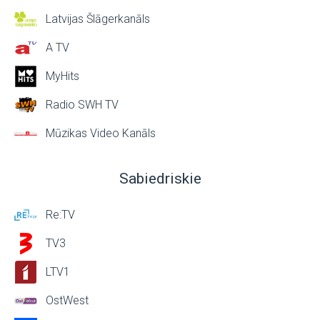
Latvijas Šlāgerkanāls
A TV
MyHits
Radio SWH TV
Mūzikas Video Kanāls
Sabiedriskie
Re:TV
TV3
LTV1
OstWest