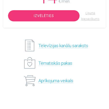
€/mēn.
Līguma
IZVĒLĒTIES
kopsavilkums
Televīzijas kanālu saraksts
Tematiskās pakas
Aprīkojuma veikals