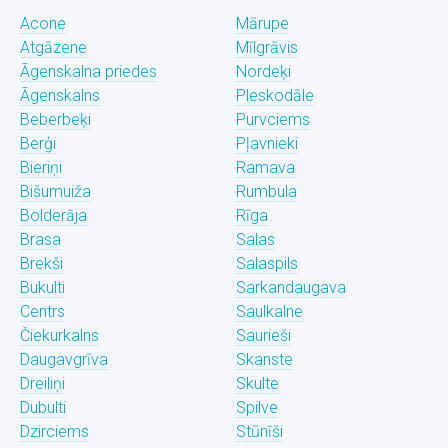
Acone
Mārupe
Atgāzene
Mīlgrāvis
Āgenskalna priedes
Nordeķi
Āgenskalns
Pleskodāle
Beberbeķi
Purvciems
Berģi
Pļavnieki
Bieriņi
Ramava
Bišumuiža
Rumbula
Bolderāja
Rīga
Brasa
Salas
Brekši
Salaspils
Bukulti
Sarkandaugava
Centrs
Saulkalne
Čiekurkalns
Saurieši
Daugavgrīva
Skanste
Dreiliņi
Skulte
Dubulti
Spilve
Dzirciems
Stūnīši