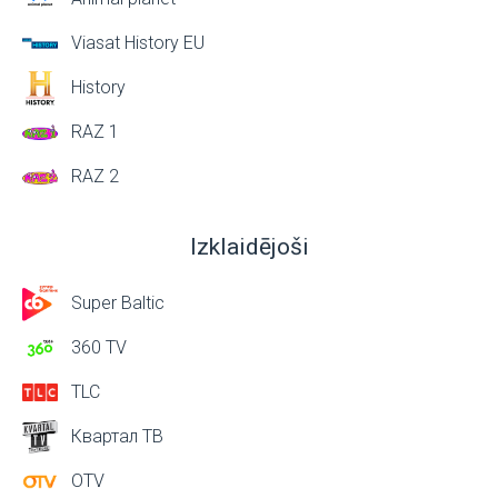
Viasat History EU
History
RAZ 1
RAZ 2
Izklaidējoši
Super Baltic
360 TV
TLC
Квартал ТВ
OTV