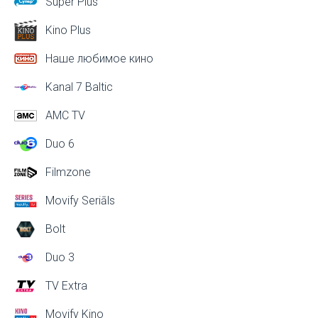
Super Plus
Kino Plus
Наше любимое кино
Kanal 7 Baltic
AMC TV
Duo 6
Filmzone
Movify Seriāls
Bolt
Duo 3
TV Extra
Movify Kino