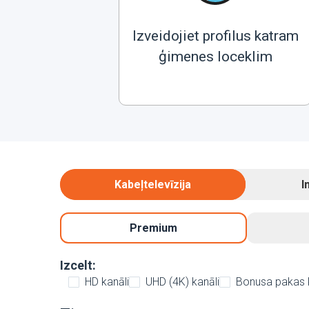
Izveidojiet profilus katram
ģimenes loceklim
Kabeļtelevīzija
I
Premium
Izcelt:
HD kanāli
UHD (4K) kanāli
Bonusa pakas 