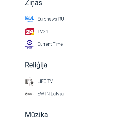
Ziņas
Euronews RU
TV24
Current Time
Reliģija
LIFE TV
EWTN Latvija
Mūzika