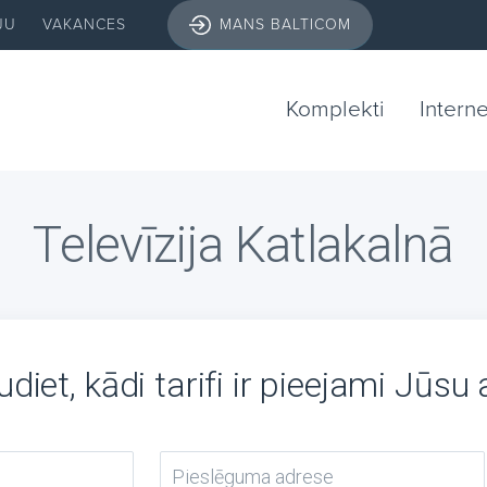
JU
VAKANCES
MANS BALTICOM
Komplekti
Intern
Televīzija Katlakalnā
diet, kādi tarifi ir pieejami Jūsu