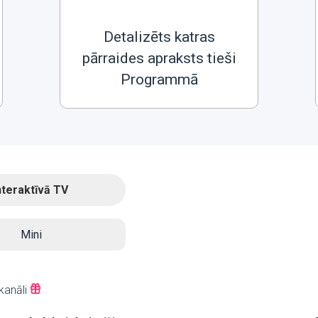
Detalizēts katras
pārraides apraksts tieši
Programmā
nteraktīvā TV
Mini
kanāli