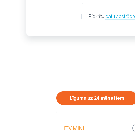
Piekrītu
datu apstrād
Līgums uz 24 mēnešiem
ITV MINI