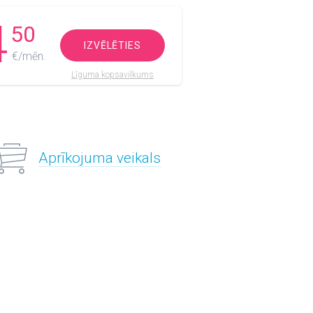
4
50
IZVĒLĒTIES
€/mēn.
Līguma kopsavilkums
Aprīkojuma veikals