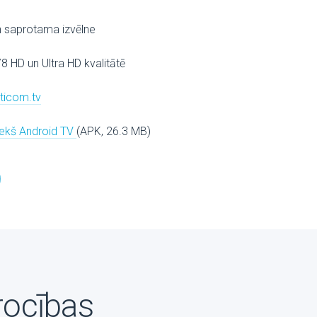
n saprotama izvēlne
78 HD un Ultra HD kvalitātē
lticom.tv
riekš Android TV
(APK, 26.3 MB)
rocības