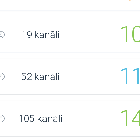
1
19 kanāli
1
52 kanāli
1
105 kanāli