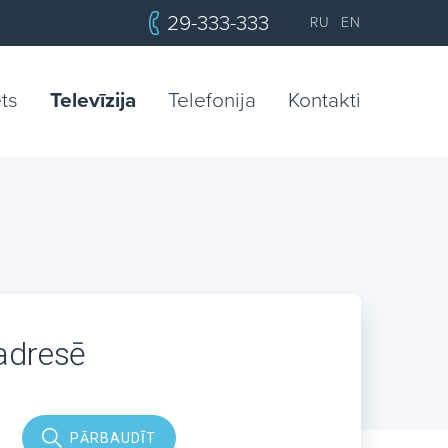
29-333-333
RU
EN
ets
Televīzija
Telefonija
Kontakti
 adresē
PĀRBAUDĪT