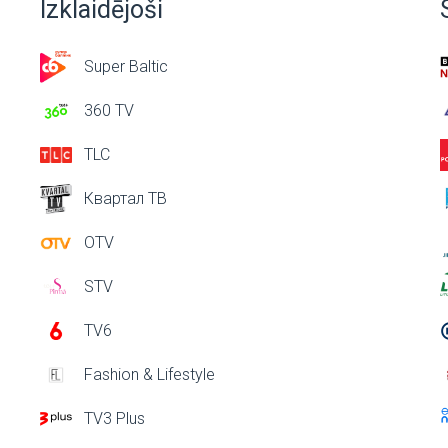
Izklaidējoši
Super Baltic
360 TV
TLC
Квартал ТВ
OTV
STV
TV6
Fashion & Lifestyle
TV3 Plus