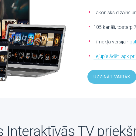
Lakonisks dizains u
105 kanāli, tostarp 
Tīmekļa versija -
ba
Lejupielādēt .apk p
UZZINĀT VAIRĀK
 Interaktīvās TV priekš