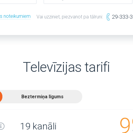
es noteikumiem
29-333-
Vai uzziniet, piezvanot pa tālruni:
Televīzijas tarifi
Beztermiņa līgums
9
19 kanāli