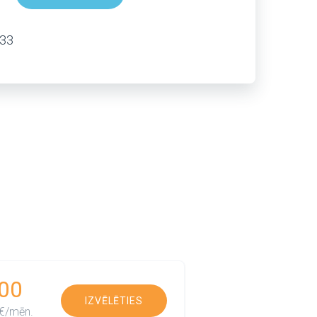
333
00
IZVĒLĒTIES
€/mēn.