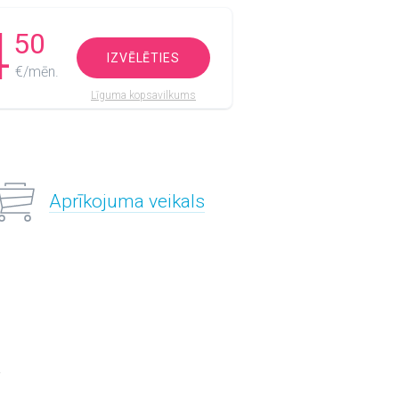
4
50
IZVĒLĒTIES
€/mēn.
Līguma kopsavilkums
Aprīkojuma veikals