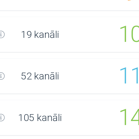
1
19 kanāli
1
52 kanāli
1
105 kanāli