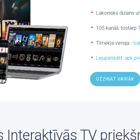
Lakonisks dizains u
105 kanāli, tostarp 
Tīmekļa versija -
ba
Lejupielādēt .apk p
UZZINĀT VAIRĀK
 Interaktīvās TV priekš