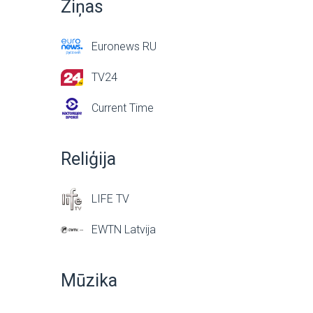
Ziņas
Euronews RU
TV24
Current Time
Reliģija
LIFE TV
EWTN Latvija
Mūzika