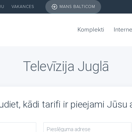
JU
VAKANCES
MANS BALTICOM
Komplekti
Intern
Televīzija Juglā
diet, kādi tarifi ir pieejami Jūsu