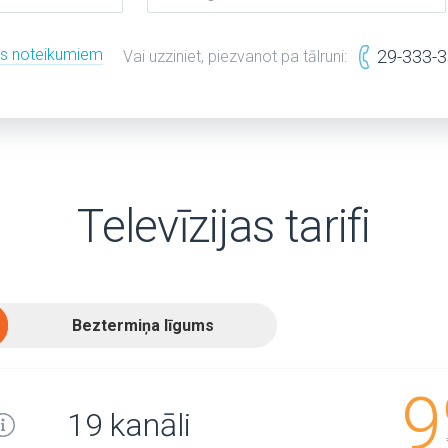
es noteikumiem
29-333-
Vai uzziniet, piezvanot pa tālruni:
Televīzijas tarifi
Beztermiņa līgums
9
19 kanāli