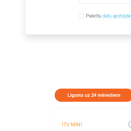
Piekrītu
datu apstrād
Līgums uz 24 mēnešiem
ITV MINI