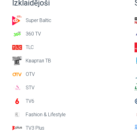
Izklaidējoši
Super Baltic
360 TV
TLC
Квартал ТВ
OTV
STV
TV6
Fashion & Lifestyle
TV3 Plus