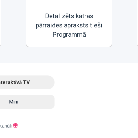
Detalizēts katras
pārraides apraksts tieši
Programmā
nteraktīvā TV
Mini
kanāli