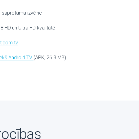
n saprotama izvēlne
78 HD un Ultra HD kvalitātē
lticom.tv
riekš Android TV
(APK, 26.3 MB)
rocības