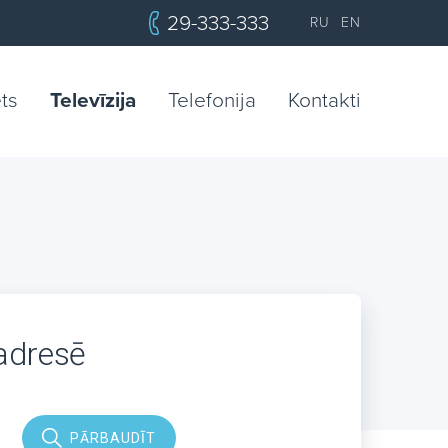
29-333-333
RU
EN
ets
Televīzija
Telefonija
Kontakti
 adresē
PĀRBAUDĪT