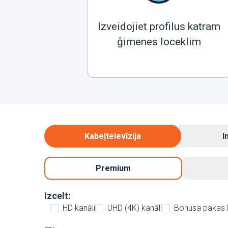
Izveidojiet profilus katram
ģimenes loceklim
Kabeļtelevīzija
I
Premium
Izcelt:
HD kanāli
UHD (4K) kanāli
Bonusa pakas 