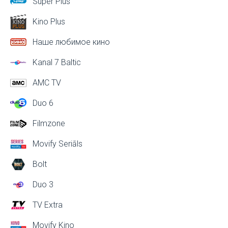
Super Plus
Kino Plus
Наше любимое кино
Kanal 7 Baltic
AMC TV
Duo 6
Filmzone
Movify Seriāls
Bolt
Duo 3
TV Extra
Movify Kino