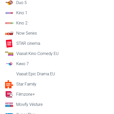
Duo 5
Kino 1
Kino 2
Now Series
STAR cinema
Viasat Kino Comedy EU
Кино 7
Viasat Epic Drama EU
Star Family
Filmzone+
Movify Vēsture