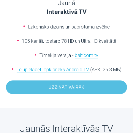
Jaunā
Interaktīvā TV
Lakonisks dizains un saprotama izvēlne
105 kanāli, tostarp 78 HD un Ultra HD kvalitātē
Tīmekļa versija -
balticom.tv
Lejupielādēt .apk priekš Android TV
(APK, 26.3 MB)
UZZINĀT VAIRĀK
Jaunās Interaktīvās TV