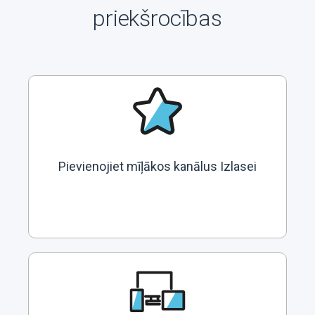
priekšrocības
Pievienojiet mīļākos kanālus Izlasei