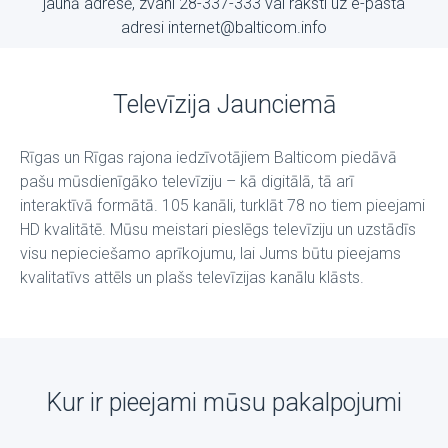
jaunā adresē, zvani 28-337-333 vai raksti uz е-pasta
adresi internet@balticom.info
Televīzija Jaunciemā
Rīgas un Rīgas rajona iedzīvotājiem Balticom piedāvā
pašu mūsdienīgāko televīziju – kā digitālā, tā arī
interaktīvā formātā. 105 kanāli, turklāt 78 no tiem pieejami
HD kvalitātē. Mūsu meistari pieslēgs televīziju un uzstādīs
visu nepieciešamo aprīkojumu, lai Jums būtu pieejams
kvalitatīvs attēls un plašs televīzijas kanālu klāsts.
Kur ir pieejami mūsu pakalpojumi