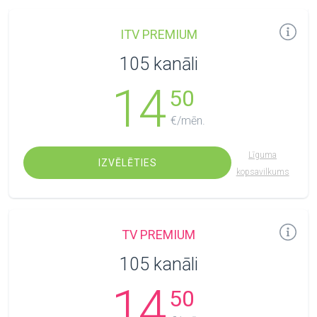
ITV PREMIUM
105 kanāli
14
50
€/mēn.
Līguma
IZVĒLĒTIES
kopsavilkums
TV PREMIUM
105 kanāli
14
50