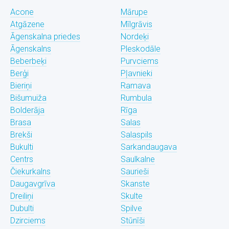
Acone
Mārupe
Atgāzene
Mīlgrāvis
Āgenskalna priedes
Nordeķi
Āgenskalns
Pleskodāle
Beberbeķi
Purvciems
Berģi
Pļavnieki
Bieriņi
Ramava
Bišumuiža
Rumbula
Bolderāja
Rīga
Brasa
Salas
Brekši
Salaspils
Bukulti
Sarkandaugava
Centrs
Saulkalne
Čiekurkalns
Saurieši
Daugavgrīva
Skanste
Dreiliņi
Skulte
Dubulti
Spilve
Dzirciems
Stūnīši