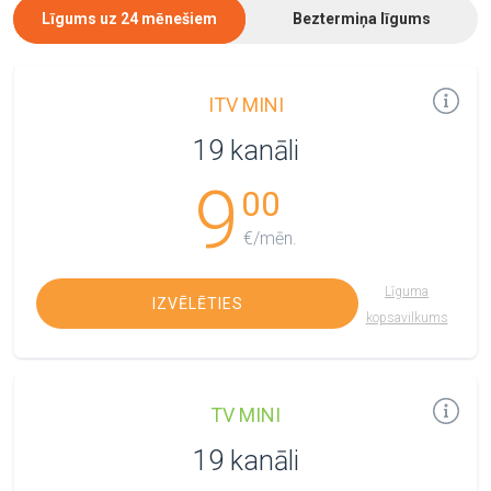
Līgums uz 24 mēnešiem
Beztermiņa līgums
ITV MINI
19 kanāli
9
00
€/mēn.
Līguma
IZVĒLĒTIES
kopsavilkums
TV MINI
19 kanāli