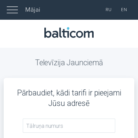
Mājai
RU
EN
Televīzija Jaunciemā
Pārbaudiet, kādi tarifi ir pieejami
Jūsu adresē