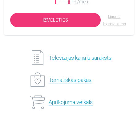
€/mēn.
Līguma
IZVĒLĒTIES
kopsavilkums
Televīzijas kanālu saraksts
Tematiskās pakas
Aprīkojuma veikals