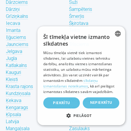
Dārzciems
Suži
Dārziņi
Šampēteris
Grīziņkalns
Šmerļis
Iecava
Šķirotava
Imanta
Teika
Šī tīmekļa vietne izmanto
Iļģuciems
Torņakalns
sīkdatnes
Jaunciems
Trīsciems
LATVIAN
Jelgava
Tīraine
Mūsu tīmekļa vietnē tiek izmantoti
Jugla
Ulbroka
sīkdatnes, lai uzlabotu vietnes tehnisku
RUSSIAN
darbību, analizētu vietnes izmantošanas
Katlakalns
Upeslejas
statistiku, un uzlabotu mūsu mārketinga
ENGLISH
Kauguri
Valdlauči
aktivitātes. Jūs varat uzzināt vairāk par
Kleisti
Vangaži
izmantotām sīkdatnēm
sīkdatņu
Krasta rajons
izmantošanas noteikumos
Vecdaugava
, kā arī pielāgot
izmantotas sīkdatnes savām vajadzībām.
Kundziņsala
Vecmīlgrāvis
Ķekava
Vecpilsēta
NEPIEKRĪTU
PIEKRĪTU
Ķengarags
Vecāķi
Ķīpsala
Ventspils
PIELĀGOT
Latvija
Voleri
Mangaļsala
Zasulauks