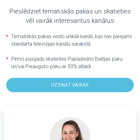
Pieslēdziet tematiskās pakas un skatieties
vēl vairāk interesantus kanālus
Tematiskās pakas veido unikāli kanāli, kas nav pieejami
standarta televīzijas kanālu sarakstā.
Pirmo pusgadu skatieties Paplašināto Baltijas paku
un/vai Pieaugušo paku ar 50% atlaidi.
UZZINĀT VAIRĀK