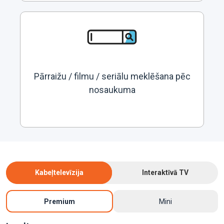
Pārraižu / filmu / seriālu meklēšana pēc
nosaukuma
Kabeļtelevīzija
Interaktīvā TV
Premium
Mini