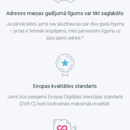
Adreses maiņas gadījumā līgums var tikt saglabāts
Ja pārvācaties, jums nav jāuztraucas par divu gadu līgumu
– ja tas ir tehniski iespējams, mēs pārnesīsim līgumu uz
jūsu jauno adresi.*
Eiropas kvalitātes standarts
Jums būs pieejams Eiropas Digitālās televīzijas standarts
(DVB-C), kurš nodrošinās maksimālu kvalitāti.