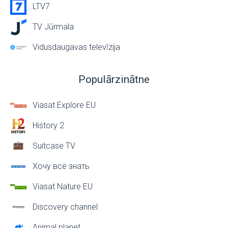
LTV7
TV Jūrmala
Vidusdaugavas televīzija
Populārzinātne
Viasat Explore EU
History 2
Suitcase TV
Хочу всё знать
Viasat Nature EU
Discovery channel
Animal planet