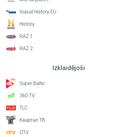
Viasat History EU
History
RAZ 1
RAZ 2
Izklaidējoši
Super Baltic
360 TV
TLC
Квартал ТВ
OTV