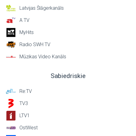
Latvijas Šlāgerkanāls
A TV
MyHits
Radio SWH TV
Mūzikas Video Kanāls
Sabiedriskie
Re:TV
TV3
LTV1
OstWest