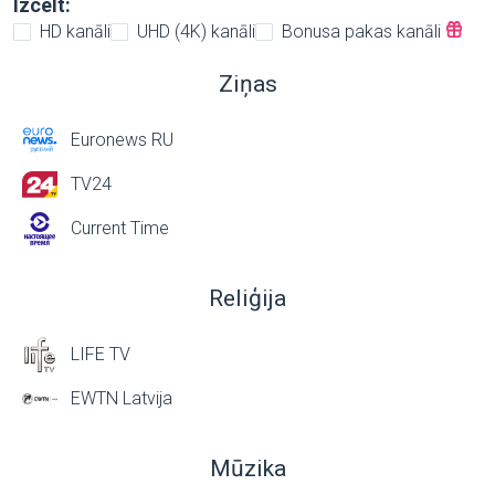
Izcelt:
HD kanāli
UHD (4K) kanāli
Bonusa pakas kanāli
Ziņas
Euronews RU
TV24
Current Time
Reliģija
LIFE TV
EWTN Latvija
Mūzika