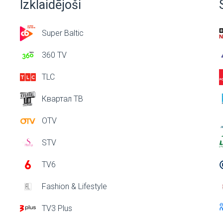
Izklaidējoši
Super Baltic
360 TV
TLC
Квартал ТВ
OTV
STV
TV6
Fashion & Lifestyle
TV3 Plus