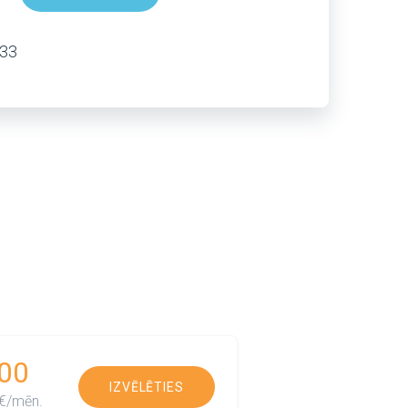
333
00
IZVĒLĒTIES
€/mēn.