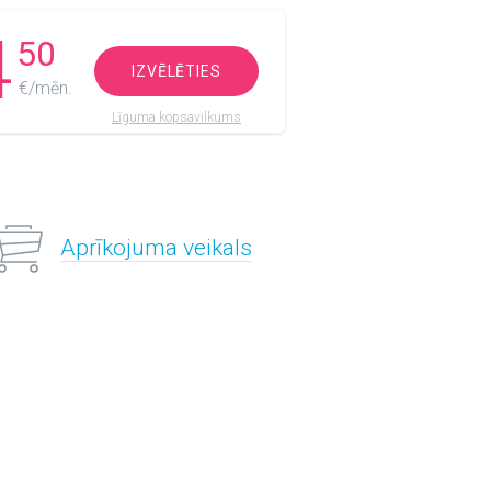
4
50
IZVĒLĒTIES
€/mēn.
Līguma kopsavilkums
Aprīkojuma veikals