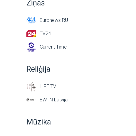
Ziņas
Euronews RU
TV24
Current Time
Reliģija
LIFE TV
EWTN Latvija
Mūzika