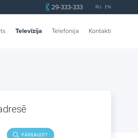
29-333-333
RU
EN
ets
Televīzija
Telefonija
Kontakti
 adresē
PĀRBAUDĪT