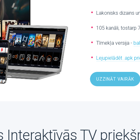
Lakonisks dizains u
105 kanāli, tostarp 
Tīmekļa versija -
ba
Lejupielādēt .apk p
UZZINĀT VAIRĀK
 Interaktīvās TV priekš