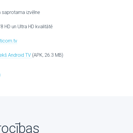
n saprotama izvēlne
78 HD un Ultra HD kvalitātē
lticom.tv
riekš Android TV
(APK, 26.3 MB)
rocības