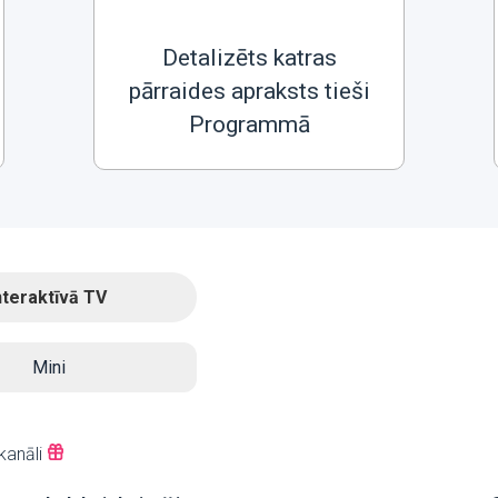
Detalizēts katras
pārraides apraksts tieši
Programmā
nteraktīvā TV
Mini
kanāli