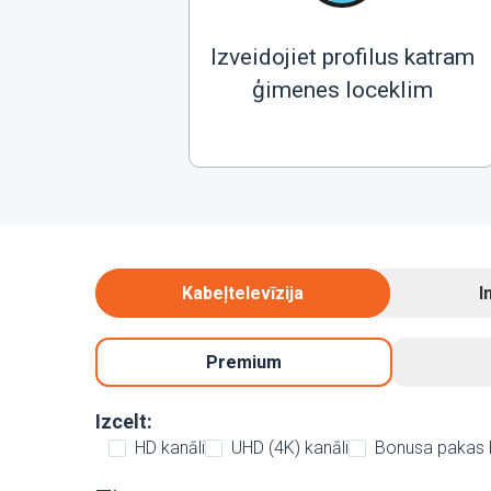
Izveidojiet profilus katram
ģimenes loceklim
Kabeļtelevīzija
I
Premium
Izcelt:
HD kanāli
UHD (4K) kanāli
Bonusa pakas 