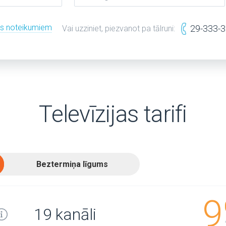
es noteikumiem
29-333-
Vai uzziniet, piezvanot pa tālruni:
Televīzijas tarifi
Beztermiņa līgums
9
19 kanāli