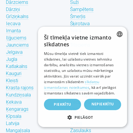
Dārzciems
Suži
Dārziņi
Šampēteris
Grīziņkalns
Šmerļis
Iecava
Šķirotava
Imanta
Teika
Šī tīmekļa vietne izmanto
Iļģuciems
Torņakalns
sīkdatnes
Jaunciems
Trīsciems
LATVIAN
Jelgava
Tīraine
Mūsu tīmekļa vietnē tiek izmantoti
Jugla
Ulbroka
sīkdatnes, lai uzlabotu vietnes tehnisku
RUSSIAN
darbību, analizētu vietnes izmantošanas
Katlakalns
Upeslejas
statistiku, un uzlabotu mūsu mārketinga
ENGLISH
Kauguri
Valdlauči
aktivitātes. Jūs varat uzzināt vairāk par
Kleisti
Vangaži
izmantotām sīkdatnēm
sīkdatņu
Krasta rajons
izmantošanas noteikumos
Vecdaugava
, kā arī pielāgot
izmantotas sīkdatnes savām vajadzībām.
Kundziņsala
Vecmīlgrāvis
Ķekava
Vecpilsēta
NEPIEKRĪTU
PIEKRĪTU
Ķengarags
Vecāķi
Ķīpsala
Ventspils
PIELĀGOT
Latvija
Voleri
Mangaļsala
Zasulauks