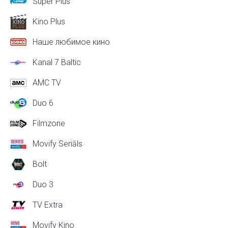
Super Plus
Kino Plus
Наше любимое кино
Kanal 7 Baltic
AMC TV
Duo 6
Filmzone
Movify Seriāls
Bolt
Duo 3
TV Extra
Movify Kino