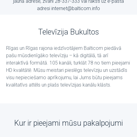
jaunā adresē, zvani 28-337-333 vai raksti uz е-pasta
adresi internet@balticom.info
Televīzija Bukultos
Rīgas un Rīgas rajona iedzīvotājiem Balticom piedāvā
pašu mūsdienīgāko televīziju – kā digitālā, tā arī
interaktīvā formātā. 105 kanāli, turklāt 78 no tiem pieejami
HD kvalitātē. Mūsu meistari pieslēgs televīziju un uzstādīs
visu nepieciešamo aprīkojumu, lai Jums būtu pieejams
kvalitatīvs attēls un plašs televīzijas kanālu klāsts.
Kur ir pieejami mūsu pakalpojumi