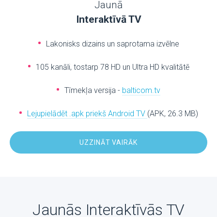
Jaunā
Interaktīvā TV
Lakonisks dizains un saprotama izvēlne
105 kanāli, tostarp 78 HD un Ultra HD kvalitātē
Tīmekļa versija -
balticom.tv
Lejupielādēt .apk priekš Android TV
(APK, 26.3 MB)
UZZINĀT VAIRĀK
Jaunās Interaktīvās TV