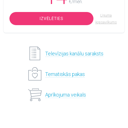
€/mēn.
Līguma
IZVĒLĒTIES
kopsavilkums
Televīzijas kanālu saraksts
Tematiskās pakas
Aprīkojuma veikals