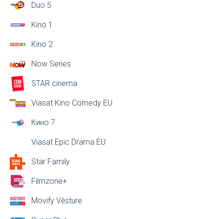
Duo 5
Kino 1
Kino 2
Now Series
STAR cinema
Viasat Kino Comedy EU
Кино 7
Viasat Epic Drama EU
Star Family
Filmzone+
Movify Vēsture