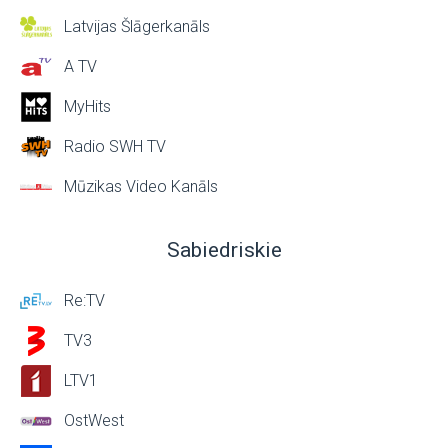
Latvijas Šlāgerkanāls
A TV
MyHits
Radio SWH TV
Mūzikas Video Kanāls
Sabiedriskie
Re:TV
TV3
LTV1
OstWest