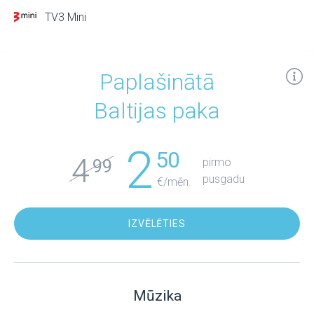
TV3 Mini
Paplašinātā
Baltijas paka
2
50
4
pirmo
99
pusgadu
€/mēn.
IZVĒLĒTIES
Mūzika