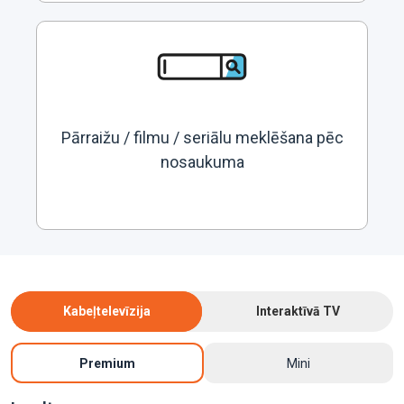
Pārraižu / filmu / seriālu meklēšana pēc
nosaukuma
Kabeļtelevīzija
Interaktīvā TV
Premium
Mini