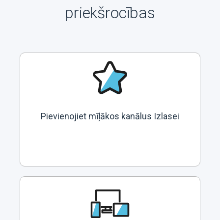
priekšrocības
Pievienojiet mīļākos kanālus Izlasei