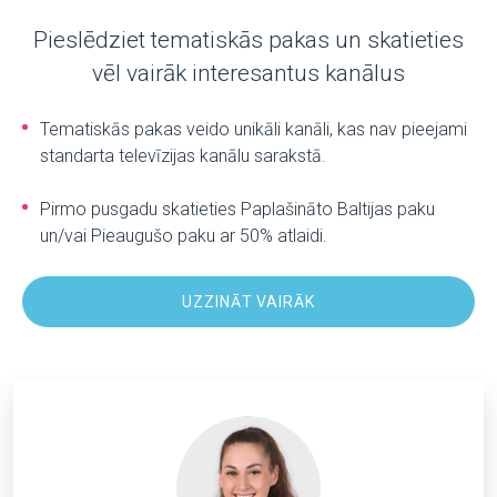
Pieslēdziet tematiskās pakas un skatieties
vēl vairāk interesantus kanālus
Tematiskās pakas veido unikāli kanāli, kas nav pieejami
standarta televīzijas kanālu sarakstā.
Pirmo pusgadu skatieties Paplašināto Baltijas paku
un/vai Pieaugušo paku ar 50% atlaidi.
UZZINĀT VAIRĀK