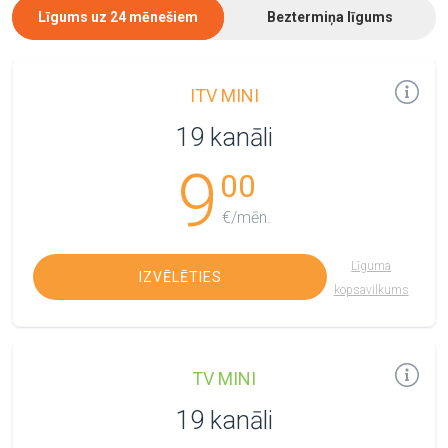
Līgums uz 24 mēnešiem
Beztermiņa līgums
ITV MINI
19 kanāli
9
00
€/mēn.
Līguma
IZVĒLĒTIES
kopsavilkums
TV MINI
19 kanāli