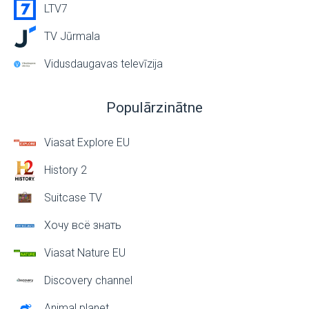
LTV7
TV Jūrmala
Vidusdaugavas televīzija
Populārzinātne
Viasat Explore EU
History 2
Suitcase TV
Хочу всё знать
Viasat Nature EU
Discovery channel
Animal planet