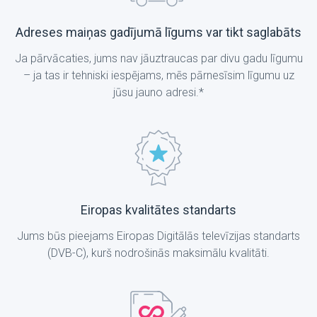
Adreses maiņas gadījumā līgums var tikt saglabāts
Ja pārvācaties, jums nav jāuztraucas par divu gadu līgumu
– ja tas ir tehniski iespējams, mēs pārnesīsim līgumu uz
jūsu jauno adresi.*
Eiropas kvalitātes standarts
Jums būs pieejams Eiropas Digitālās televīzijas standarts
(DVB-C), kurš nodrošinās maksimālu kvalitāti.