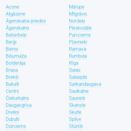
Acone
Mārupe
Atgāzene
Mīlgrāvis
Āgenskalna priedes
Nordeķi
Āgenskalns
Pleskodāle
Beberbeķi
Purvciems
Berģi
Pļavnieki
Bieriņi
Ramava
Bišumuiža
Rumbula
Bolderāja
Rīga
Brasa
Salas
Brekši
Salaspils
Bukulti
Sarkandaugava
Centrs
Saulkalne
Čiekurkalns
Saurieši
Daugavgrīva
Skanste
Dreiliņi
Skulte
Dubulti
Spilve
Dzirciems
Stūnīši