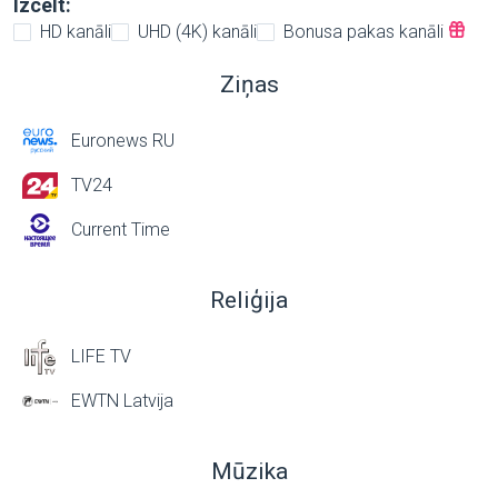
Izcelt:
HD kanāli
UHD (4K) kanāli
Bonusa pakas kanāli
Ziņas
Euronews RU
TV24
Current Time
Reliģija
LIFE TV
EWTN Latvija
Mūzika