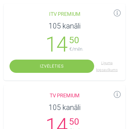
ITV PREMIUM
105 kanāli
14
50
€/mēn.
Līguma
IZVĒLĒTIES
kopsavilkums
TV PREMIUM
105 kanāli
14
50