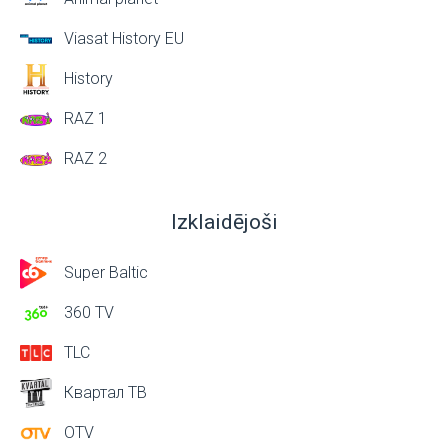
Viasat History EU
History
RAZ 1
RAZ 2
Izklaidējoši
Super Baltic
360 TV
TLC
Квартал ТВ
OTV