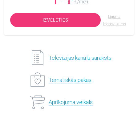
€/mēn.
Līguma
IZVĒLĒTIES
kopsavilkums
Televīzijas kanālu saraksts
Tematiskās pakas
Aprīkojuma veikals