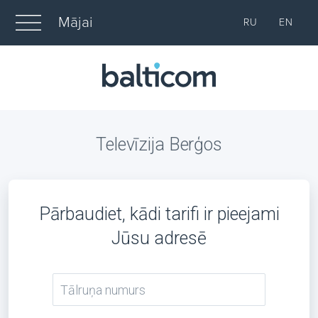
Mājai
RU
EN
Televīzija Berģos
Pārbaudiet, kādi tarifi ir pieejami
Jūsu adresē