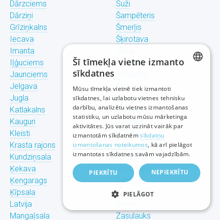
Dārzciems
Suži
Dārziņi
Šampēteris
Grīziņkalns
Šmerļis
Iecava
Šķirotava
Imanta
Teika
Šī tīmekļa vietne izmanto
Iļģuciems
Torņakalns
sīkdatnes
Jaunciems
Trīsciems
LATVIAN
Jelgava
Tīraine
Mūsu tīmekļa vietnē tiek izmantoti
Jugla
Ulbroka
sīkdatnes, lai uzlabotu vietnes tehnisku
RUSSIAN
darbību, analizētu vietnes izmantošanas
Katlakalns
Upeslejas
statistiku, un uzlabotu mūsu mārketinga
ENGLISH
Kauguri
Valdlauči
aktivitātes. Jūs varat uzzināt vairāk par
Kleisti
Vangaži
izmantotām sīkdatnēm
sīkdatņu
Krasta rajons
izmantošanas noteikumos
Vecdaugava
, kā arī pielāgot
izmantotas sīkdatnes savām vajadzībām.
Kundziņsala
Vecmīlgrāvis
Ķekava
Vecpilsēta
NEPIEKRĪTU
PIEKRĪTU
Ķengarags
Vecāķi
Ķīpsala
Ventspils
PIELĀGOT
Latvija
Voleri
Mangaļsala
Zasulauks