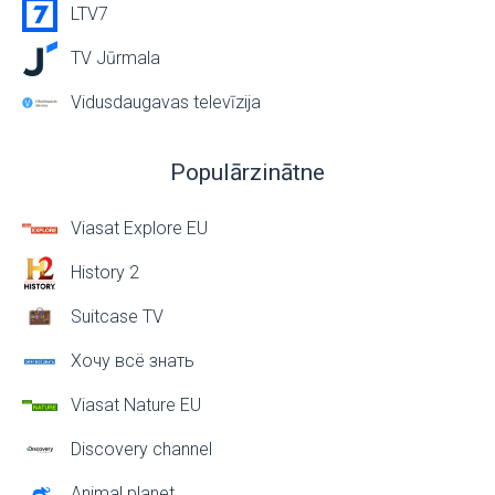
LTV7
TV Jūrmala
Vidusdaugavas televīzija
Populārzinātne
Viasat Explore EU
History 2
Suitcase TV
Хочу всё знать
Viasat Nature EU
Discovery channel
Animal planet