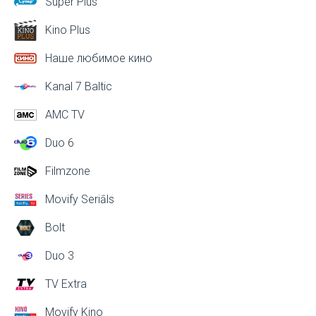
Super Plus
Kino Plus
Наше любимое кино
Kanal 7 Baltic
AMC TV
Duo 6
Filmzone
Movify Seriāls
Bolt
Duo 3
TV Extra
Movify Kino