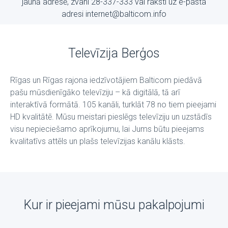
jaunā adresē, zvani 28-337-333 vai raksti uz е-pasta
adresi internet@balticom.info
Televīzija Berģos
Rīgas un Rīgas rajona iedzīvotājiem Balticom piedāvā
pašu mūsdienīgāko televīziju – kā digitālā, tā arī
interaktīvā formātā. 105 kanāli, turklāt 78 no tiem pieejami
HD kvalitātē. Mūsu meistari pieslēgs televīziju un uzstādīs
visu nepieciešamo aprīkojumu, lai Jums būtu pieejams
kvalitatīvs attēls un plašs televīzijas kanālu klāsts.
Kur ir pieejami mūsu pakalpojumi