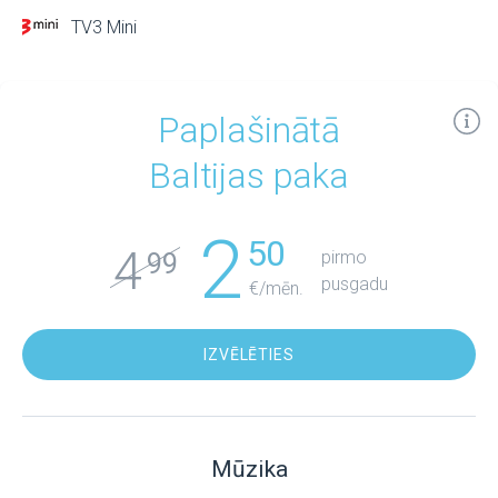
TV3 Mini
Paplašinātā
Baltijas paka
2
50
4
pirmo
99
pusgadu
€/mēn.
IZVĒLĒTIES
Mūzika