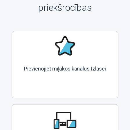
priekšrocības
Pievienojiet mīļākos kanālus Izlasei