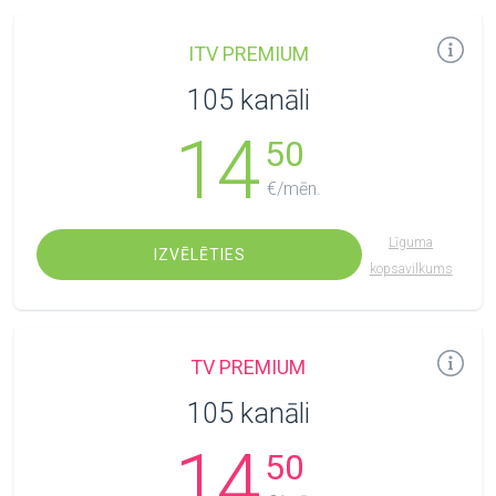
ITV PREMIUM
105 kanāli
14
50
€/mēn.
Līguma
IZVĒLĒTIES
kopsavilkums
TV PREMIUM
105 kanāli
14
50