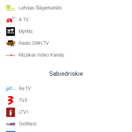
Latvijas Šlāgerkanāls
A TV
MyHits
Radio SWH TV
Mūzikas Video Kanāls
Sabiedriskie
Re:TV
TV3
LTV1
OstWest