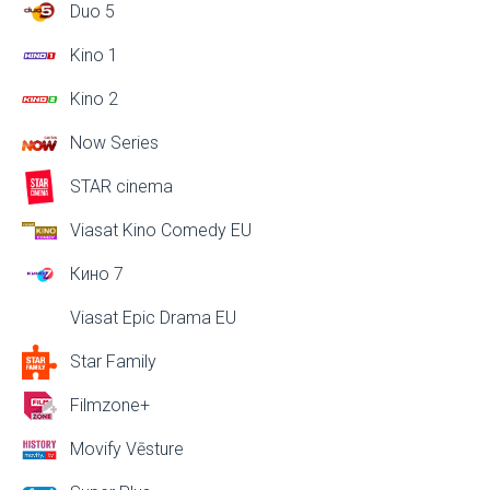
Duo 5
Kino 1
Kino 2
Now Series
STAR cinema
Viasat Kino Comedy EU
Кино 7
Viasat Epic Drama EU
Star Family
Filmzone+
Movify Vēsture