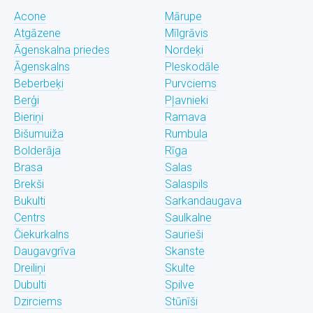
Acone
Mārupe
Atgāzene
Mīlgrāvis
Āgenskalna priedes
Nordeķi
Āgenskalns
Pleskodāle
Beberbeķi
Purvciems
Berģi
Pļavnieki
Bieriņi
Ramava
Bišumuiža
Rumbula
Bolderāja
Rīga
Brasa
Salas
Brekši
Salaspils
Bukulti
Sarkandaugava
Centrs
Saulkalne
Čiekurkalns
Saurieši
Daugavgrīva
Skanste
Dreiliņi
Skulte
Dubulti
Spilve
Dzirciems
Stūnīši