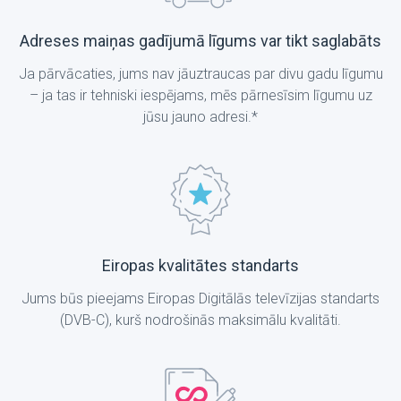
Adreses maiņas gadījumā līgums var tikt saglabāts
Ja pārvācaties, jums nav jāuztraucas par divu gadu līgumu
– ja tas ir tehniski iespējams, mēs pārnesīsim līgumu uz
jūsu jauno adresi.*
Eiropas kvalitātes standarts
Jums būs pieejams Eiropas Digitālās televīzijas standarts
(DVB-C), kurš nodrošinās maksimālu kvalitāti.