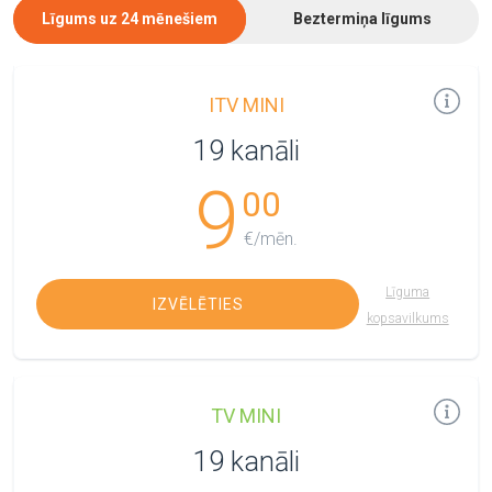
Līgums uz 24 mēnešiem
Beztermiņa līgums
ITV MINI
19 kanāli
9
00
€/mēn.
Līguma
IZVĒLĒTIES
kopsavilkums
TV MINI
19 kanāli