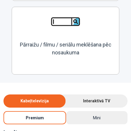
Pārraižu / filmu / seriālu meklēšana pēc
nosaukuma
Kabeļtelevīzija
Interaktīvā TV
Premium
Mini