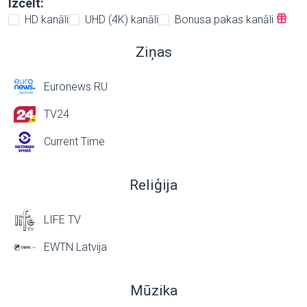
Izcelt:
HD kanāli
UHD (4K) kanāli
Bonusa pakas kanāli
Ziņas
Euronews RU
TV24
Current Time
Reliģija
LIFE TV
EWTN Latvija
Mūzika