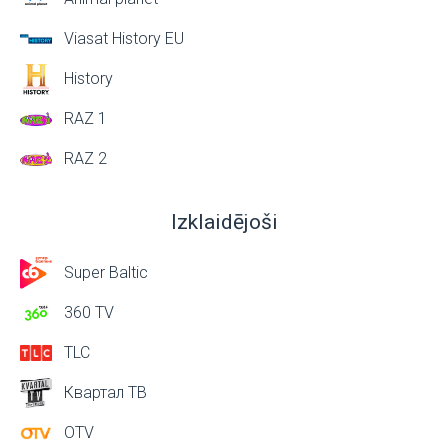
Viasat History EU
History
RAZ 1
RAZ 2
Izklaidējoši
Super Baltic
360 TV
TLC
Квартал ТВ
OTV