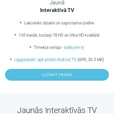
Jaunā
Interaktīvā TV
Lakonisks dizains un saprotama izvēlne
105 kanāli, tostarp 78 HD un Ultra HD kvalitātē
Tīmekļa versija -
balticom.tv
Lejupielādēt .apk priekš Android TV
(APK, 26.3 MB)
UZZINĀT VAIRĀK
Jaunās Interaktīvās TV