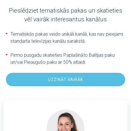
Pieslēdziet tematiskās pakas un skatieties
vēl vairāk interesantus kanālus
Tematiskās pakas veido unikāli kanāli, kas nav pieejami
standarta televīzijas kanālu sarakstā.
Pirmo pusgadu skatieties Paplašināto Baltijas paku
un/vai Pieaugušo paku ar 50% atlaidi.
UZZINĀT VAIRĀK