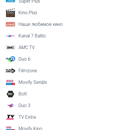
Super Plus
Kino Plus
Наше любимое кино
Kanal 7 Baltic
AMC TV
Duo 6
Filmzone
Movify Seriāls
Bolt
Duo 3
TV Extra
Movify Kino