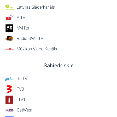
Latvijas Šlāgerkanāls
A TV
MyHits
Radio SWH TV
Mūzikas Video Kanāls
Sabiedriskie
Re:TV
TV3
LTV1
OstWest