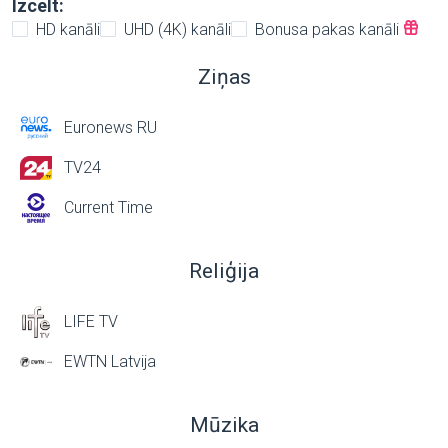
Izcelt:
HD kanāli
UHD (4K) kanāli
Bonusa pakas kanāli
Ziņas
Euronews RU
TV24
Current Time
Reliģija
LIFE TV
EWTN Latvija
Mūzika