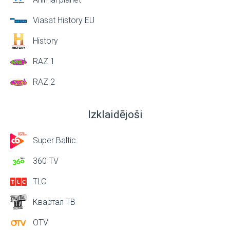
Viasat History EU
History
RAZ 1
RAZ 2
Izklaidējoši
Super Baltic
360 TV
TLC
Квартал ТВ
OTV