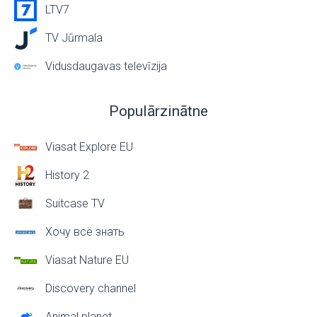
LTV7
TV Jūrmala
Vidusdaugavas televīzija
Populārzinātne
Viasat Explore EU
History 2
Suitcase TV
Хочу всё знать
Viasat Nature EU
Discovery channel
Animal planet