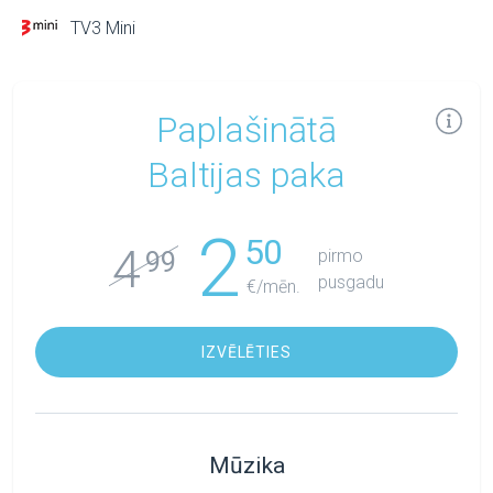
TV3 Mini
Paplašinātā
Baltijas paka
2
50
4
pirmo
99
pusgadu
€/mēn.
IZVĒLĒTIES
Mūzika