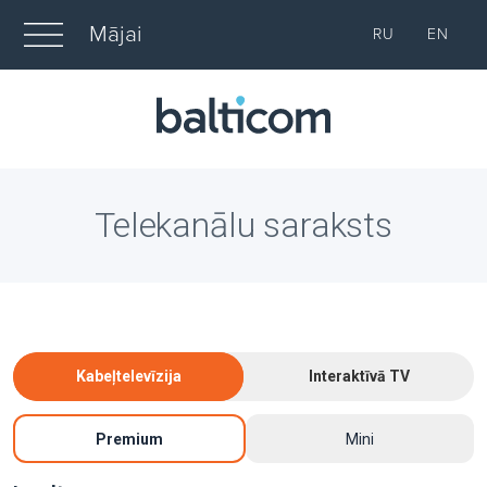
Mājai
RU
EN
Telekanālu saraksts
Kabeļtelevīzija
Interaktīvā TV
Premium
Mini