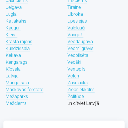
Jaunciems
Trīsciems
Jelgava
Tīraine
Jugla
Ulbroka
Katlakalns
Upeslejas
Kauguri
Valdlauči
Kleisti
Vangaži
Krasta rajons
Vecdaugava
Kundziņsala
Vecmīlgrāvis
Ķekava
Vecpilsēta
Ķengarags
Vecāķi
Ķīpsala
Ventspils
Latvija
Voleri
Mangaļsala
Zasulauks
Maskavas forštate
Ziepniekkalns
Mežaparks
Zolitūde
Mežciems
un citviet Latvijā