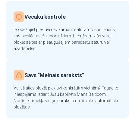
Vecāku kontrole
Ierobežojiet piekļuvi nevēlamam saturam visās ierīcēs,
kas pieslēgtas Balticom tīklam. Piemēram, Jūs varat
bloķēt saites ar pieaugušajiem paredzētu saturu vai
azartspēles.
Savs “Melnais saraksts”
Vai vēlaties bloķēt piekļuvi konkrētām vietnēm? Tagad to
ir iespējams izdarīt Jūsu kabinetā Mans Balticom.
Norādiet tīmekļa vietņu sarakstu un tās tiks automātiski
bloķētas.