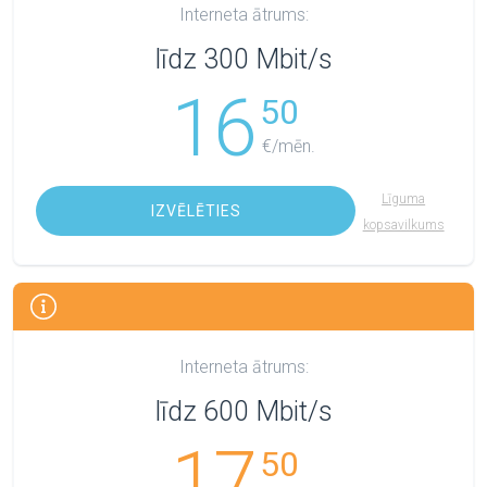
Interneta ātrums:
līdz 300 Mbit/s
16
50
€/mēn.
Līguma
IZVĒLĒTIES
kopsavilkums
Interneta ātrums:
līdz 600 Mbit/s
17
50