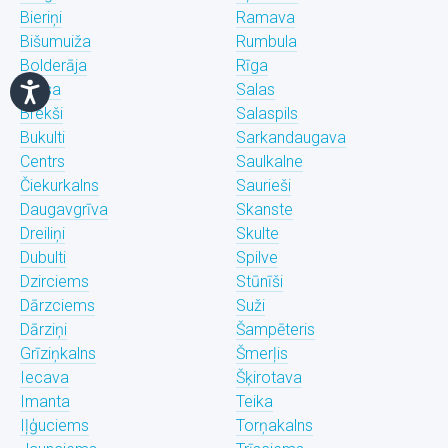
Bieriņi
Ramava
Bišumuiža
Rumbula
Bolderāja
Rīga
Brasa
Salas
Brekši
Salaspils
Bukulti
Sarkandaugava
Centrs
Saulkalne
Čiekurkalns
Saurieši
Daugavgrīva
Skanste
Dreiliņi
Skulte
Dubulti
Spilve
Dzirciems
Stūnīši
Dārzciems
Suži
Dārziņi
Šampēteris
Grīziņkalns
Šmerļis
Iecava
Šķirotava
Imanta
Teika
Iļģuciems
Torņakalns