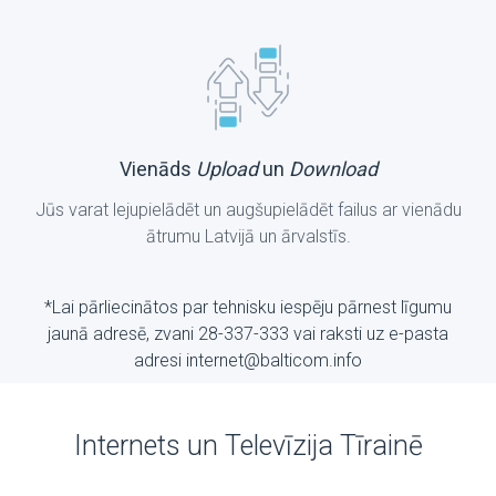
Vienāds
Upload
un
Download
Jūs varat lejupielādēt un augšupielādēt failus ar vienādu
ātrumu Latvijā un ārvalstīs.
*Lai pārliecinātos par tehnisku iespēju pārnest līgumu
jaunā adresē, zvani 28-337-333 vai raksti uz е-pasta
adresi internet@balticom.info
Internets un Televīzija Tīrainē