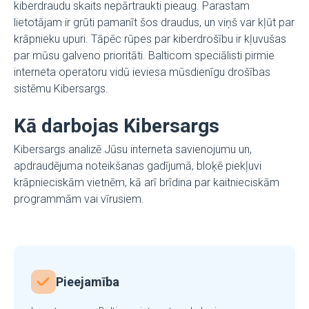
kiberdraudu skaits nepārtraukti pieaug. Parastam
lietotājam ir grūti pamanīt šos draudus, un viņš var kļūt par
krāpnieku upuri. Tāpēc rūpes par kiberdrošību ir kļuvušas
par mūsu galveno prioritāti. Balticom speciālisti pirmie
interneta operatoru vidū ieviesa mūsdienīgu drošības
sistēmu Kibersargs.
Kā darbojas Kibersargs
Kibersargs analizē Jūsu interneta savienojumu un,
apdraudējuma noteikšanas gadījumā, bloķē piekļuvi
krāpnieciskām vietnēm, kā arī brīdina par kaitnieciskām
programmām vai vīrusiem.
Pieejamība