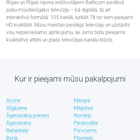
Rīgas un Rīgas rajona iedzīvotājiem Balticom piedāvā
pašu mūsdienīgāko televīziju – kā digitālā, tā arī
interaktīvā formātā. 105 kanāli, turklāt 78 no tiem pieejami
HD kvalitātē. Mūsu meistari pieslēgs televīziju un uzstādīs
visu nepieciešamo aprīkojumu, lai Jums būtu pieejams
kvalitatīvs attēls un plašs televīzijas kanālu klāsts.
Kur ir pieejami mūsu pakalpojumi
Acone
Mārupe
Atgāzene
Mīlgrāvis
Āgenskalna priedes
Nordeķi
Āgenskalns
Pleskodāle
Beberbeķi
Purvciems
Berģi
Pļavnieki