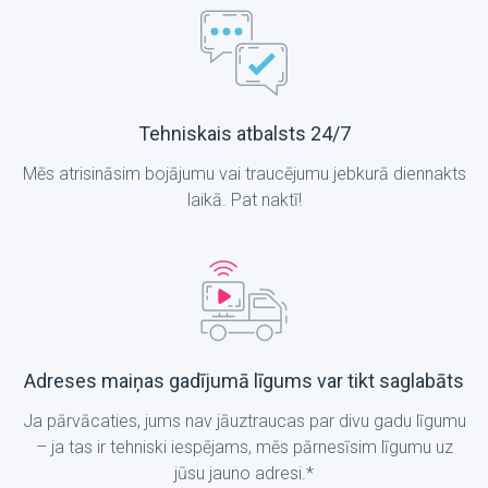
Tehniskais atbalsts 24/7
Mēs atrisināsim bojājumu vai traucējumu jebkurā diennakts
laikā. Pat naktī!
Adreses maiņas gadījumā līgums var tikt saglabāts
Ja pārvācaties, jums nav jāuztraucas par divu gadu līgumu
– ja tas ir tehniski iespējams, mēs pārnesīsim līgumu uz
jūsu jauno adresi.*