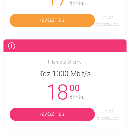
€/mēn.
Līguma
IZVĒLĒTIES
kopsavilkums
Interneta ātrums:
līdz 1000 Mbit/s
18
00
€/mēn.
Līguma
IZVĒLĒTIES
kopsavilkums