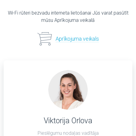
Wi-Fi rūteri bezvadu interneta lietošanai Jūs varat pasūtīt
mūsu Aprīkojuma veikalā
Aprīkojuma veikals
Viktorija Orlova
Pieslēgumu nodaļas vadītāja