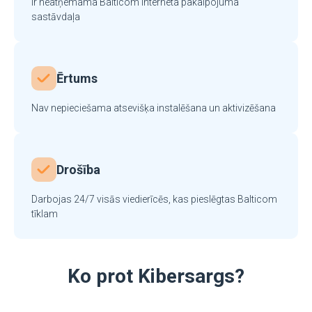
Ir neatņemama Balticom interneta pakalpojuma
sastāvdaļa
Ērtums
Nav nepieciešama atsevišķa instalēšana un aktivizēšana
Drošība
Darbojas 24/7 visās viedierīcēs, kas pieslēgtas Balticom
tīklam
Ko prot Kibersargs?