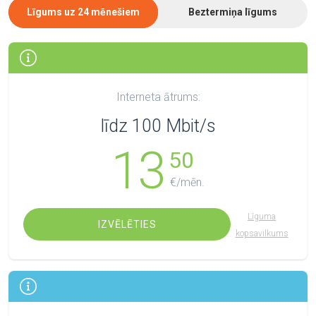
Līgums uz 24 mēnešiem
Beztermiņa līgums
Interneta ātrums:
līdz 100 Mbit/s
13
50
€/mēn.
Līguma
IZVĒLĒTIES
kopsavilkums