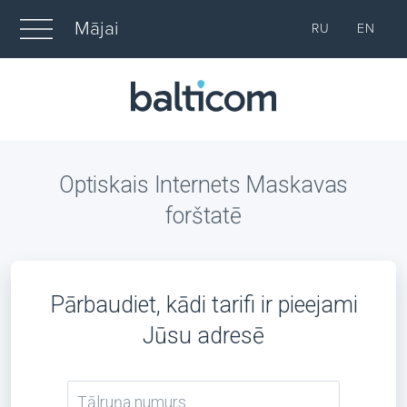
Mājai
RU
EN
Optiskais Internets Maskavas
forštatē
Pārbaudiet, kādi tarifi ir pieejami
Jūsu adresē