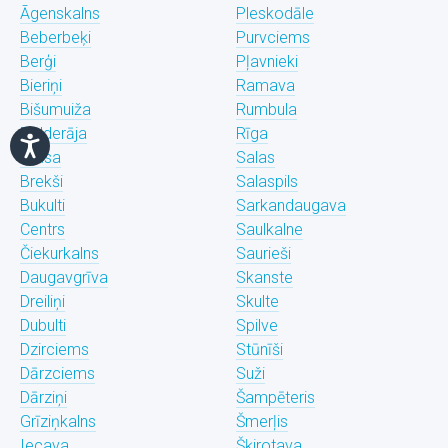
Āgenskalns
Pleskodāle
Beberbeķi
Purvciems
Berģi
Pļavnieki
Bieriņi
Ramava
Bišumuiža
Rumbula
Bolderāja
Rīga
Brasa
Salas
Brekši
Salaspils
Bukulti
Sarkandaugava
Centrs
Saulkalne
Čiekurkalns
Saurieši
Daugavgrīva
Skanste
Dreiliņi
Skulte
Dubulti
Spilve
Dzirciems
Stūnīši
Dārzciems
Suži
Dārziņi
Šampēteris
Grīziņkalns
Šmerļis
Iecava
Šķirotava