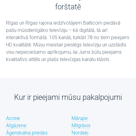
forštatē
Rīgas un Rīgas rajona iedzīvotājiem Balticom piedāvā
pašu mūsdienīgāko televīziju – kā digitālā, tā arī
interaktīvā formātā. 105 kanāli, turklāt 78 no tiem pieejami
HD kvalitātē. Mūsu meistari pieslēgs televīziju un uzstādīs
visu nepieciešamo aprīkojumu, lai Jums būtu pieejams
kvalitatīvs attēls un plašs televīzijas kanālu klāsts.
Kur ir pieejami mūsu pakalpojumi
Acone
Mārupe
Atgāzene
Mīlgrāvis
Āgenskalna priedes
Nordeķi