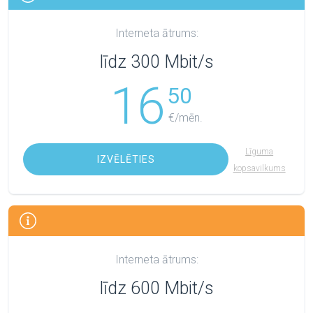
Interneta ātrums:
līdz 300 Mbit/s
16
50
€/mēn.
Līguma
IZVĒLĒTIES
kopsavilkums
Interneta ātrums:
līdz 600 Mbit/s