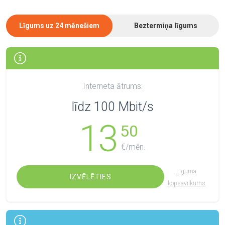
Līgums uz 24 mēnešiem
Beztermiņa līgums
Interneta ātrums:
līdz 100 Mbit/s
13
50
€/mēn.
Līguma
IZVĒLĒTIES
kopsavilkums