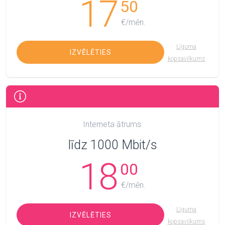
17
50
€/mēn.
Līguma
IZVĒLĒTIES
kopsavilkums
Interneta ātrums:
līdz 1000 Mbit/s
18
00
€/mēn.
Līguma
IZVĒLĒTIES
kopsavilkums