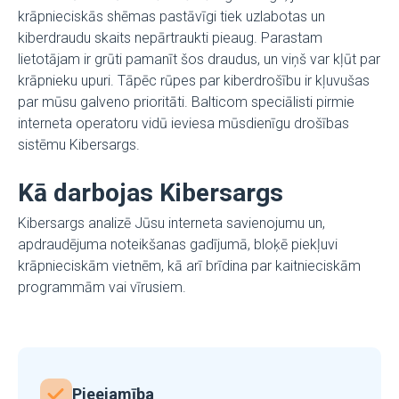
krāpnieciskās shēmas pastāvīgi tiek uzlabotas un
kiberdraudu skaits nepārtraukti pieaug. Parastam
lietotājam ir grūti pamanīt šos draudus, un viņš var kļūt par
krāpnieku upuri. Tāpēc rūpes par kiberdrošību ir kļuvušas
par mūsu galveno prioritāti. Balticom speciālisti pirmie
interneta operatoru vidū ieviesa mūsdienīgu drošības
sistēmu Kibersargs.
Kā darbojas Kibersargs
Kibersargs analizē Jūsu interneta savienojumu un,
apdraudējuma noteikšanas gadījumā, bloķē piekļuvi
krāpnieciskām vietnēm, kā arī brīdina par kaitnieciskām
programmām vai vīrusiem.
Pieejamība