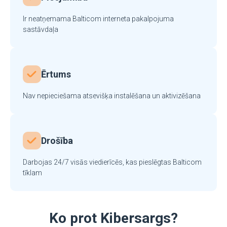
Ir neatņemama Balticom interneta pakalpojuma
sastāvdaļa
Ērtums
Nav nepieciešama atsevišķa instalēšana un aktivizēšana
Drošība
Darbojas 24/7 visās viedierīcēs, kas pieslēgtas Balticom
tīklam
Ko prot Kibersargs?