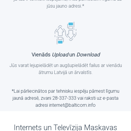
jūsu jauno adresi.*
Vienāds
Upload
un
Download
Jūs varat lejupielādēt un augšupielādēt failus ar vienādu
ātrumu Latvijā un ārvalstīs.
*Lai pārliecinātos par tehnisku iespēju pārnest līgumu
jaunā adresē, zvani 28-337-333 vai raksti uz е-pasta
adresi internet@balticom.info
Internets un Televīzija Maskavas