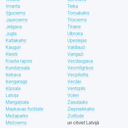
Imanta
Teika
Iļģuciems
Torņakalns
Jaunciems
Trīsciems
Jelgava
Tīraine
Jugla
Ulbroka
Katlakalns
Upeslejas
Kauguri
Valdlauči
Kleisti
Vangaži
Krasta rajons
Vecdaugava
Kundziņsala
Vecmīlgrāvis
Ķekava
Vecpilsēta
Ķengarags
Vecāķi
Ķīpsala
Ventspils
Latvija
Voleri
Mangaļsala
Zasulauks
Maskavas forštate
Ziepniekkalns
Mežaparks
Zolitūde
Mežciems
un citviet Latvijā