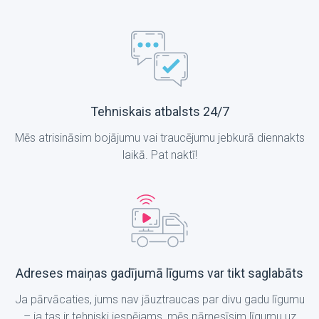
Tehniskais atbalsts 24/7
Mēs atrisināsim bojājumu vai traucējumu jebkurā diennakts
laikā. Pat naktī!
Adreses maiņas gadījumā līgums var tikt saglabāts
Ja pārvācaties, jums nav jāuztraucas par divu gadu līgumu
– ja tas ir tehniski iespējams, mēs pārnesīsim līgumu uz