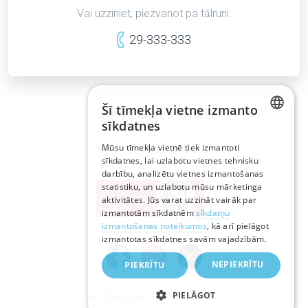
Vai uzziniet, piezvanot pa tālruni:
29-333-333
Šī tīmekļa vietne izmanto
PIEZVANIET MUMS
sīkdatnes
LATVIAN
29-333-333
Mūsu tīmekļa vietnē tiek izmantoti
Mob.:
sīkdatnes, lai uzlabotu vietnes tehnisku
RUSSIAN
darbību, analizētu vietnes izmantošanas
statistiku, un uzlabotu mūsu mārketinga
ENGLISH
aktivitātes. Jūs varat uzzināt vairāk par
izmantotām sīkdatnēm
sīkdatņu
izmantošanas noteikumos
, kā arī pielāgot
izmantotas sīkdatnes savām vajadzībām.
NEPIEKRĪTU
PIEKRĪTU
PIELĀGOT
AS Balticom © 1999—2026