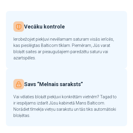
Vecāku kontrole
Ierobežojiet piekļuvi nevēlamam saturam visās ierīcēs,
kas pieslēgtas Balticom tīklam. Piemēram, Jūs varat
bloķēt saites ar pieaugušajiem paredzētu saturu vai
azartspēles.
Savs “Melnais saraksts”
Vai vēlaties bloķēt piekļuvi konkrētām vietnēm? Tagad to
ir iespējams izdarīt Jūsu kabinetā Mans Balticom.
Norādiet tīmekļa vietņu sarakstu un tās tiks automātiski
bloķētas.