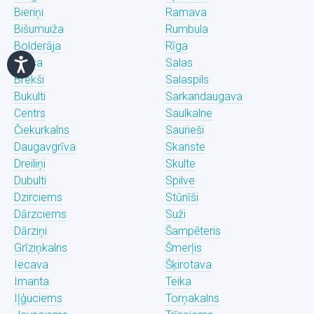
Bieriņi
Ramava
Bišumuiža
Rumbula
Bolderāja
Rīga
Brasa
Salas
Brekši
Salaspils
Bukulti
Sarkandaugava
Centrs
Saulkalne
Čiekurkalns
Saurieši
Daugavgrīva
Skanste
Dreiliņi
Skulte
Dubulti
Spilve
Dzirciems
Stūnīši
Dārzciems
Suži
Dārziņi
Šampēteris
Grīziņkalns
Šmerļis
Iecava
Šķirotava
Imanta
Teika
Iļģuciems
Torņakalns