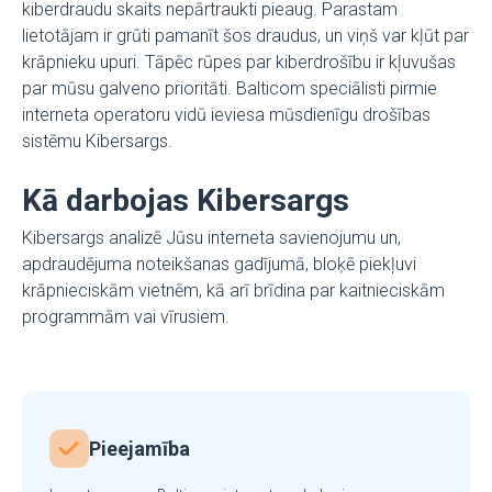
kiberdraudu skaits nepārtraukti pieaug. Parastam
lietotājam ir grūti pamanīt šos draudus, un viņš var kļūt par
krāpnieku upuri. Tāpēc rūpes par kiberdrošību ir kļuvušas
par mūsu galveno prioritāti. Balticom speciālisti pirmie
interneta operatoru vidū ieviesa mūsdienīgu drošības
sistēmu Kibersargs.
Kā darbojas Kibersargs
Kibersargs analizē Jūsu interneta savienojumu un,
apdraudējuma noteikšanas gadījumā, bloķē piekļuvi
krāpnieciskām vietnēm, kā arī brīdina par kaitnieciskām
programmām vai vīrusiem.
Pieejamība