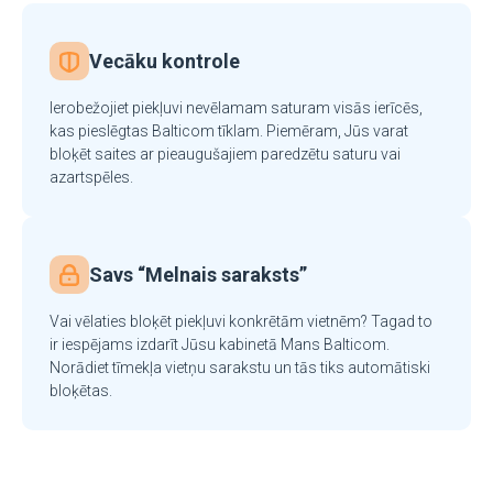
Vecāku kontrole
Ierobežojiet piekļuvi nevēlamam saturam visās ierīcēs,
kas pieslēgtas Balticom tīklam. Piemēram, Jūs varat
bloķēt saites ar pieaugušajiem paredzētu saturu vai
azartspēles.
Savs “Melnais saraksts”
Vai vēlaties bloķēt piekļuvi konkrētām vietnēm? Tagad to
ir iespējams izdarīt Jūsu kabinetā Mans Balticom.
Norādiet tīmekļa vietņu sarakstu un tās tiks automātiski
bloķētas.