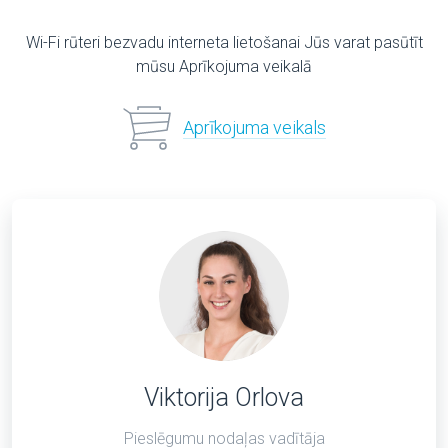
Wi-Fi rūteri bezvadu interneta lietošanai Jūs varat pasūtīt
mūsu Aprīkojuma veikalā
Aprīkojuma veikals
Viktorija Orlova
Pieslēgumu nodaļas vadītāja