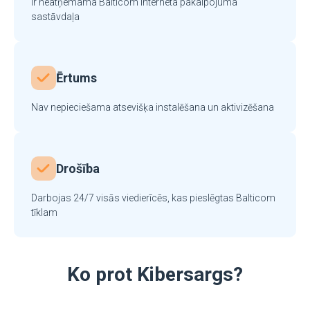
Ir neatņemama Balticom interneta pakalpojuma
sastāvdaļa
Ērtums
Nav nepieciešama atsevišķa instalēšana un aktivizēšana
Drošība
Darbojas 24/7 visās viedierīcēs, kas pieslēgtas Balticom
tīklam
Ko prot Kibersargs?