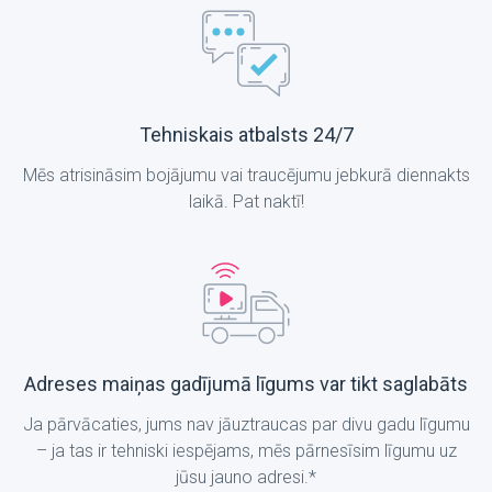
Tehniskais atbalsts 24/7
Mēs atrisināsim bojājumu vai traucējumu jebkurā diennakts
laikā. Pat naktī!
Adreses maiņas gadījumā līgums var tikt saglabāts
Ja pārvācaties, jums nav jāuztraucas par divu gadu līgumu
– ja tas ir tehniski iespējams, mēs pārnesīsim līgumu uz
jūsu jauno adresi.*