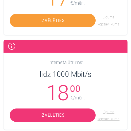
€/mēn.
Līguma
IZVĒLĒTIES
kopsavilkums
Interneta ātrums:
līdz 1000 Mbit/s
18
00
€/mēn.
Līguma
IZVĒLĒTIES
kopsavilkums