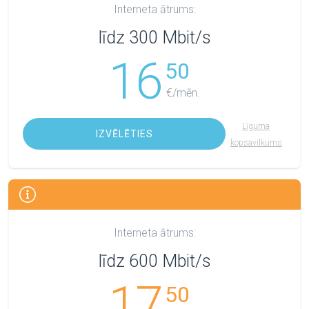
Interneta ātrums:
līdz 300 Mbit/s
16
50
€/mēn.
Līguma
IZVĒLĒTIES
kopsavilkums
Interneta ātrums:
līdz 600 Mbit/s
17
50