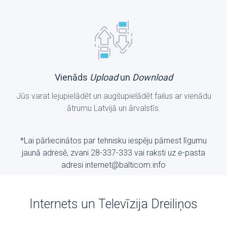
Vienāds
Upload
un
Download
Jūs varat lejupielādēt un augšupielādēt failus ar vienādu
ātrumu Latvijā un ārvalstīs.
*Lai pārliecinātos par tehnisku iespēju pārnest līgumu
jaunā adresē, zvani 28-337-333 vai raksti uz е-pasta
adresi internet@balticom.info
Internets un Televīzija Dreiliņos