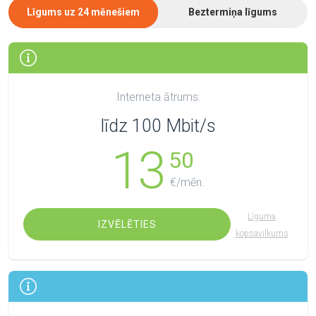
Līgums uz 24 mēnešiem
Beztermiņa līgums
Interneta ātrums:
līdz 100 Mbit/s
13
50
€/mēn.
Līguma
IZVĒLĒTIES
kopsavilkums