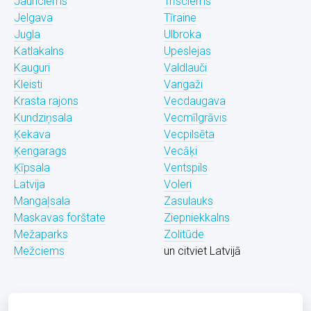
Jaunciems
Trīsciems
Jelgava
Tīraine
Jugla
Ulbroka
Katlakalns
Upeslejas
Kauguri
Valdlauči
Kleisti
Vangaži
Krasta rajons
Vecdaugava
Kundziņsala
Vecmīlgrāvis
Ķekava
Vecpilsēta
Ķengarags
Vecāķi
Ķīpsala
Ventspils
Latvija
Voleri
Mangaļsala
Zasulauks
Maskavas forštate
Ziepniekkalns
Mežaparks
Zolitūde
Mežciems
un citviet Latvijā