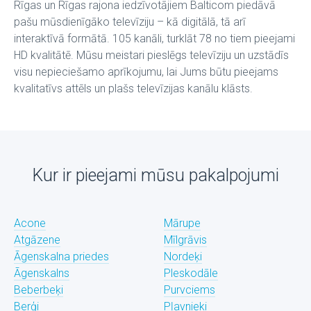
Rīgas un Rīgas rajona iedzīvotājiem Balticom piedāvā
pašu mūsdienīgāko televīziju – kā digitālā, tā arī
interaktīvā formātā. 105 kanāli, turklāt 78 no tiem pieejami
HD kvalitātē. Mūsu meistari pieslēgs televīziju un uzstādīs
visu nepieciešamo aprīkojumu, lai Jums būtu pieejams
kvalitatīvs attēls un plašs televīzijas kanālu klāsts.
Kur ir pieejami mūsu pakalpojumi
Acone
Mārupe
Atgāzene
Mīlgrāvis
Āgenskalna priedes
Nordeķi
Āgenskalns
Pleskodāle
Beberbeķi
Purvciems
Berģi
Pļavnieki