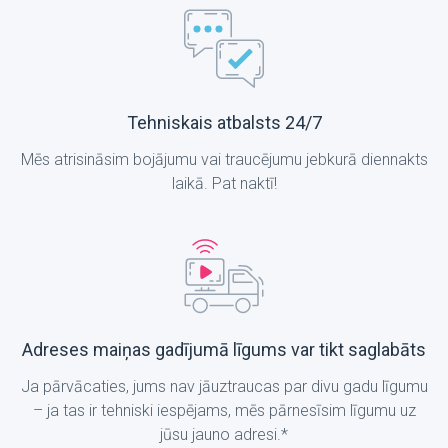
Tehniskais atbalsts 24/7
Mēs atrisināsim bojājumu vai traucējumu jebkurā diennakts
laikā. Pat naktī!
Adreses maiņas gadījumā līgums var tikt saglabāts
Ja pārvācaties, jums nav jāuztraucas par divu gadu līgumu
– ja tas ir tehniski iespējams, mēs pārnesīsim līgumu uz
jūsu jauno adresi.*