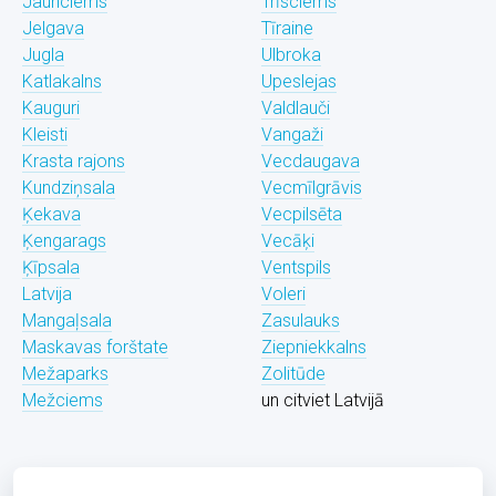
Jaunciems
Trīsciems
Jelgava
Tīraine
Jugla
Ulbroka
Katlakalns
Upeslejas
Kauguri
Valdlauči
Kleisti
Vangaži
Krasta rajons
Vecdaugava
Kundziņsala
Vecmīlgrāvis
Ķekava
Vecpilsēta
Ķengarags
Vecāķi
Ķīpsala
Ventspils
Latvija
Voleri
Mangaļsala
Zasulauks
Maskavas forštate
Ziepniekkalns
Mežaparks
Zolitūde
Mežciems
un citviet Latvijā