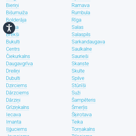
Bieriņi
Ramava
Bišumuiža
Rumbula
Bolderāja
Rīga
Brasa
Salas
Brekši
Salaspils
Bukulti
Sarkandaugava
Centrs
Saulkalne
Čiekurkalns
Saurieši
Daugavgrīva
Skanste
Dreiliņi
Skulte
Dubulti
Spilve
Dzirciems
Stūnīši
Dārzciems
Suži
Dārziņi
Šampēteris
Grīziņkalns
Šmerļis
Iecava
Šķirotava
Imanta
Teika
Iļģuciems
Torņakalns