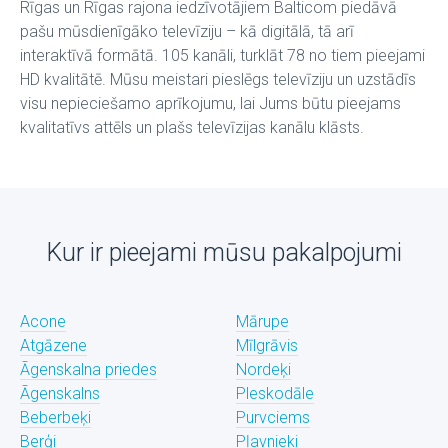
Rīgas un Rīgas rajona iedzīvotājiem Balticom piedāvā
pašu mūsdienīgāko televīziju – kā digitālā, tā arī
interaktīvā formātā. 105 kanāli, turklāt 78 no tiem pieejami
HD kvalitātē. Mūsu meistari pieslēgs televīziju un uzstādīs
visu nepieciešamo aprīkojumu, lai Jums būtu pieejams
kvalitatīvs attēls un plašs televīzijas kanālu klāsts.
Kur ir pieejami mūsu pakalpojumi
Acone
Mārupe
Atgāzene
Mīlgrāvis
Āgenskalna priedes
Nordeķi
Āgenskalns
Pleskodāle
Beberbeķi
Purvciems
Berģi
Pļavnieki