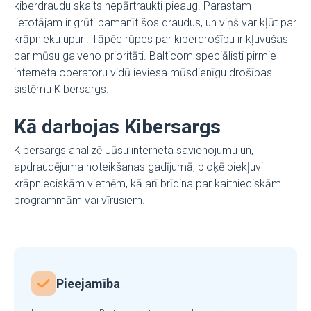
kiberdraudu skaits nepārtraukti pieaug. Parastam
lietotājam ir grūti pamanīt šos draudus, un viņš var kļūt par
krāpnieku upuri. Tāpēc rūpes par kiberdrošību ir kļuvušas
par mūsu galveno prioritāti. Balticom speciālisti pirmie
interneta operatoru vidū ieviesa mūsdienīgu drošības
sistēmu Kibersargs.
Kā darbojas Kibersargs
Kibersargs analizē Jūsu interneta savienojumu un,
apdraudējuma noteikšanas gadījumā, bloķē piekļuvi
krāpnieciskām vietnēm, kā arī brīdina par kaitnieciskām
programmām vai vīrusiem.
Pieejamība