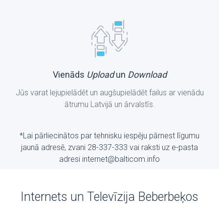
Vienāds
Upload
un
Download
Jūs varat lejupielādēt un augšupielādēt failus ar vienādu
ātrumu Latvijā un ārvalstīs.
*Lai pārliecinātos par tehnisku iespēju pārnest līgumu
jaunā adresē, zvani 28-337-333 vai raksti uz е-pasta
adresi internet@balticom.info
Internets un Televīzija Beberbeķos