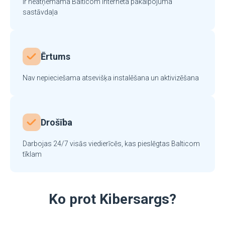
Ir neatņemama Balticom interneta pakalpojuma
sastāvdaļa
Ērtums
Nav nepieciešama atsevišķa instalēšana un aktivizēšana
Drošība
Darbojas 24/7 visās viedierīcēs, kas pieslēgtas Balticom
tīklam
Ko prot Kibersargs?