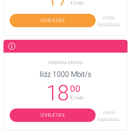
€/mēn.
Līguma
IZVĒLĒTIES
kopsavilkums
Interneta ātrums:
līdz 1000 Mbit/s
18
00
€/mēn.
Līguma
IZVĒLĒTIES
kopsavilkums