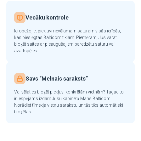
Vecāku kontrole
Ierobežojiet piekļuvi nevēlamam saturam visās ierīcēs,
kas pieslēgtas Balticom tīklam. Piemēram, Jūs varat
bloķēt saites ar pieaugušajiem paredzētu saturu vai
azartspēles.
Savs “Melnais saraksts”
Vai vēlaties bloķēt piekļuvi konkrētām vietnēm? Tagad to
ir iespējams izdarīt Jūsu kabinetā Mans Balticom.
Norādiet tīmekļa vietņu sarakstu un tās tiks automātiski
bloķētas.