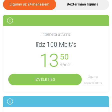
Līgums uz 24 mēnešiem
Beztermiņa līgums
Interneta ātrums:
līdz 100 Mbit/s
13
50
€/mēn.
Līguma
IZVĒLĒTIES
kopsavilkums