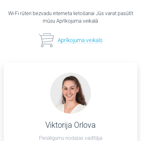
Wi-Fi rūteri bezvadu interneta lietošanai Jūs varat pasūtīt
mūsu Aprīkojuma veikalā
Aprīkojuma veikals
Viktorija Orlova
Pieslēgumu nodaļas vadītāja