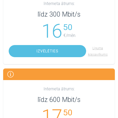
Interneta ātrums:
līdz 300 Mbit/s
16
50
€/mēn.
Līguma
IZVĒLĒTIES
kopsavilkums
Interneta ātrums:
līdz 600 Mbit/s
17
50