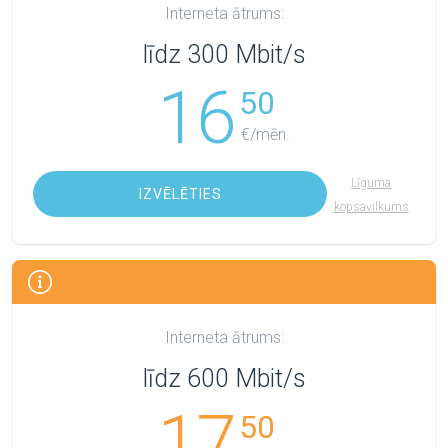
Interneta ātrums:
līdz 300 Mbit/s
16
50
€/mēn.
Līguma
IZVĒLĒTIES
kopsavilkums
Interneta ātrums:
līdz 600 Mbit/s
17
50