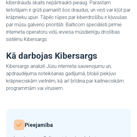
kiberdraudu skaits nepārtraukti pieaug. Parastam
lietotājam ir grūti pamanīt šos draudus, un viņš var kļūt par
krāpnieku upuri. Tāpēc rūpes par kiberdrošību ir kļuvušas
par mūsu galveno prioritāti. Balticom speciālisti pirmie
interneta operatoru vidū ieviesa mūsdienīgu drošības
sistēmu Kibersargs.
Kā darbojas Kibersargs
Kibersargs analizē Jūsu interneta savienojumu un,
apdraudējuma noteikšanas gadījumā, bloķē piekļuvi
krāpnieciskām vietnēm, kā arī brīdina par kaitnieciskām
programmām vai vīrusiem.
Pieejamība