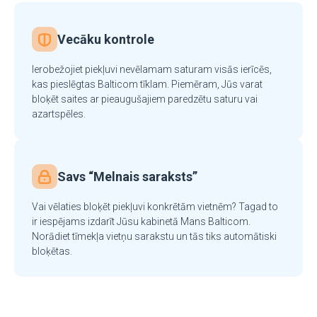
Vecāku kontrole
Ierobežojiet piekļuvi nevēlamam saturam visās ierīcēs,
kas pieslēgtas Balticom tīklam. Piemēram, Jūs varat
bloķēt saites ar pieaugušajiem paredzētu saturu vai
azartspēles.
Savs “Melnais saraksts”
Vai vēlaties bloķēt piekļuvi konkrētām vietnēm? Tagad to
ir iespējams izdarīt Jūsu kabinetā Mans Balticom.
Norādiet tīmekļa vietņu sarakstu un tās tiks automātiski
bloķētas.