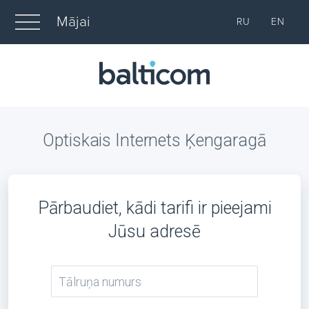
Mājai
RU
EN
Optiskais Internets Ķengaragā
Pārbaudiet, kādi tarifi ir pieejami
Jūsu adresē