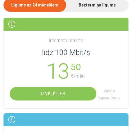
Līgums uz 24 mēnešiem
Beztermiņa līgums
Interneta ātrums:
līdz 100 Mbit/s
13
50
€/mēn.
Līguma
IZVĒLĒTIES
kopsavilkums