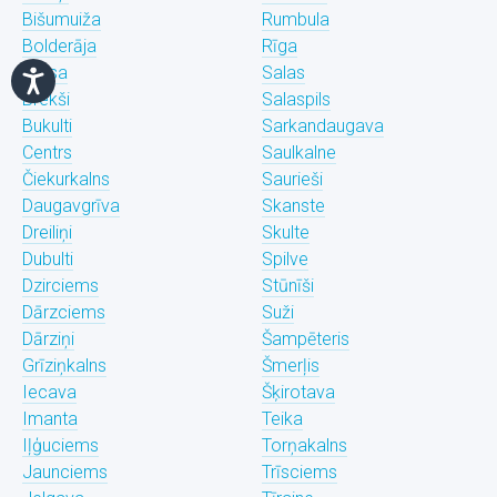
Bišumuiža
Rumbula
Bolderāja
Rīga
Brasa
Salas
Brekši
Salaspils
Bukulti
Sarkandaugava
Centrs
Saulkalne
Čiekurkalns
Saurieši
Daugavgrīva
Skanste
Dreiliņi
Skulte
Dubulti
Spilve
Dzirciems
Stūnīši
Dārzciems
Suži
Dārziņi
Šampēteris
Grīziņkalns
Šmerļis
Iecava
Šķirotava
Imanta
Teika
Iļģuciems
Torņakalns
Jaunciems
Trīsciems