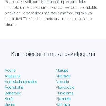
Pateicoties Balticom, Ķengaragā ir pieejams labs
interneta un TV pārklājuma tīkls. Lai izveidotu komplektu,
pietiks ar TV pakaklpojuma izvēli: analogā, digitālā vai
interaktīvā TV, kā arī internets ar Jums nepieciešamo
ātrumu.
Kur ir pieejami mūsu pakalpojumi
Acone
Mārupe
Atgāzene
Mīlgrāvis
Āgenskalna priedes
Nordeķi
Āgenskalns
Pleskodāle
Beberbeķi
Purvciems
Berģi
Pļavnieki
Bieriņi
Ramava