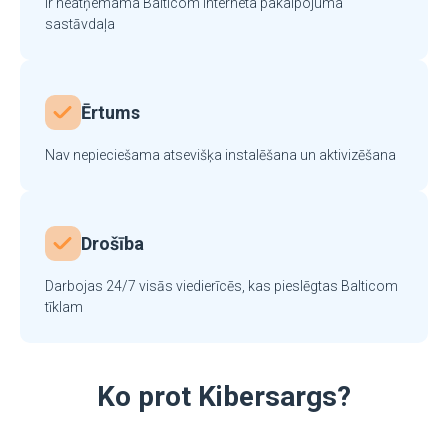
Ir neatņemama Balticom interneta pakalpojuma
sastāvdaļa
Ērtums
Nav nepieciešama atsevišķa instalēšana un aktivizēšana
Drošība
Darbojas 24/7 visās viedierīcēs, kas pieslēgtas Balticom
tīklam
Ko prot Kibersargs?