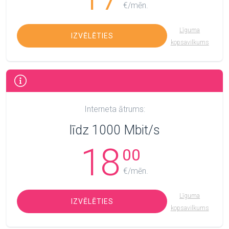
€/mēn.
Līguma
IZVĒLĒTIES
kopsavilkums
Interneta ātrums:
līdz 1000 Mbit/s
18
00
€/mēn.
Līguma
IZVĒLĒTIES
kopsavilkums