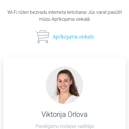
Wi-Fi rūteri bezvadu interneta lietošanai Jūs varat pasūtīt
mūsu Aprīkojuma veikalā
Aprīkojuma veikals
Viktorija Orlova
Pieslēgumu nodaļas vadītāja