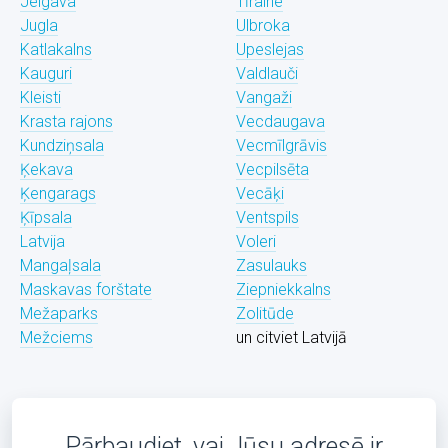
Jelgava
Tīraine
Jugla
Ulbroka
Katlakalns
Upeslejas
Kauguri
Valdlauči
Kleisti
Vangaži
Krasta rajons
Vecdaugava
Kundziņsala
Vecmīlgrāvis
Ķekava
Vecpilsēta
Ķengarags
Vecāķi
Ķīpsala
Ventspils
Latvija
Voleri
Mangaļsala
Zasulauks
Maskavas forštate
Ziepniekkalns
Mežaparks
Zolitūde
Mežciems
un citviet Latvijā
Pārbaudiet, vai Jūsu adresē ir