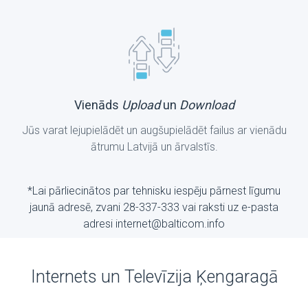
Vienāds
Upload
un
Download
Jūs varat lejupielādēt un augšupielādēt failus ar vienādu
ātrumu Latvijā un ārvalstīs.
*Lai pārliecinātos par tehnisku iespēju pārnest līgumu
jaunā adresē, zvani 28-337-333 vai raksti uz е-pasta
adresi internet@balticom.info
Internets un Televīzija Ķengaragā