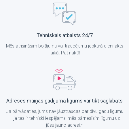
Tehniskais atbalsts 24/7
Mēs atrisināsim bojājumu vai traucējumu jebkurā diennakts
laikā. Pat naktī!
Adreses maiņas gadījumā līgums var tikt saglabāts
Ja pārvācaties, jums nav jāuztraucas par divu gadu līgumu
– ja tas ir tehniski iespējams, mēs pārnesīsim līgumu uz
jūsu jauno adresi.*