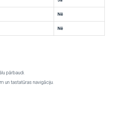
Jā
Nē
Nē
lu pārbaudi.
 un tastatūras navigāciju.