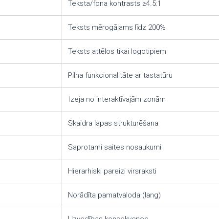
Teksta/fona kontrasts ≥4.5:1
Teksts mērogājams līdz 200%
Teksts attēlos tikai logotipiem
Pilna funkcionalitāte ar tastatūru
Izeja no interaktīvajām zonām
Skaidra lapas strukturēšana
Saprotami saites nosaukumi
Hierarhiski pareizi virsraksti
Norādīta pamatvaloda (lang)