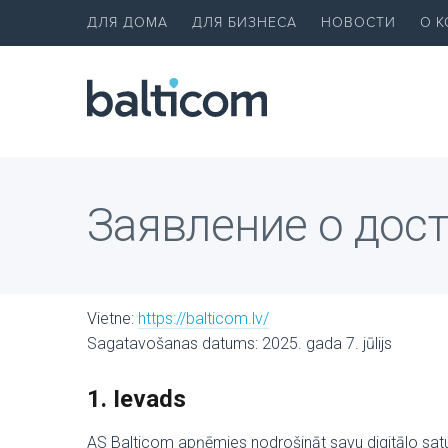
ДЛЯ ДОМА
ДЛЯ БИЗНЕСА
НОВОСТИ
О 
Заявление о дос
Vietne:
https://balticom.lv/
Sagatavošanas datums: 2025. gada 7. jūlijs
1. Ievads
AS Balticom apņēmies nodrošināt savu digitālo sat