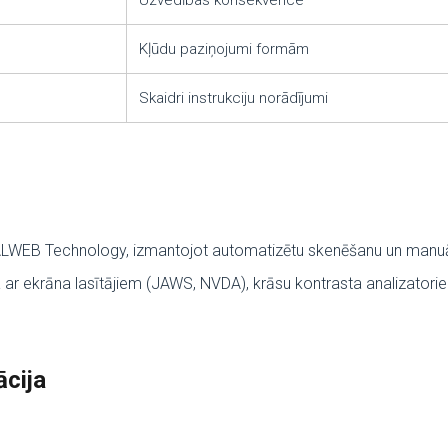
Uzvedības konsekvence
Kļūdu paziņojumi formām
Skaidri instrukciju norādījumi
ALWEB Technology, izmantojot automatizētu skenēšanu un manuā
r ekrāna lasītājiem (JAWS, NVDA), krāsu kontrasta analizatoriem
cija