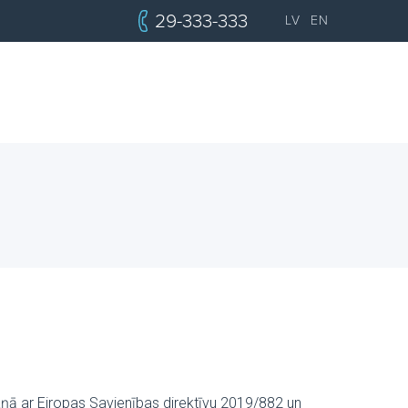
29-333-333
LV
EN
ņā ar Eiropas Savienības direktīvu 2019/882 un