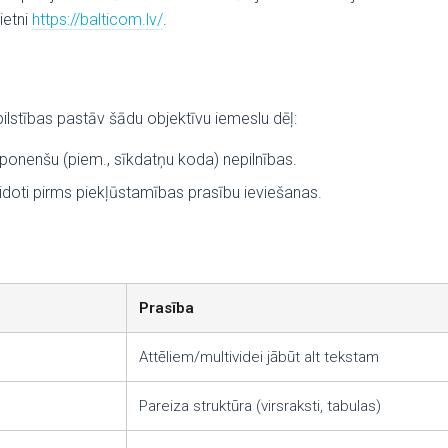
ietni
https://balticom.lv/
.
ilstības pastāv šādu objektīvu iemeslu dēļ:
ponenšu (piem., sīkdatņu koda) nepilnības.
veidoti pirms piekļūstamības prasību ieviešanas.
Prasība
Attēliem/multividei jābūt alt tekstam
Pareiza struktūra (virsraksti, tabulas)