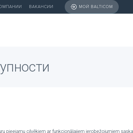
КОМПАНИИ
ВАКАНСИИ
МОЙ BALTICOM
тупности
uru pieejamu cilvēkiem ar funkcionālajiem ierobežojumiem saska