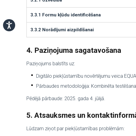
3.2.1 Uzvedība
3.3.1 Formu kļūdu identificēšana
3.3.2 Norādījumi aizpildīšanai
4. Paziņojuma sagatavošana
Paziņojums balstīts uz:
Digitālo piekļūstamību novērtējumu veica EQU
Pārbaudes metodoloģija: Kombinēta testēšana a
Pēdējā pārbaude: 2025. gada 4. jūlijā.
5. Atsauksmes un kontaktinformā
Lūdzam ziņot par piekļūstamības problēmām: