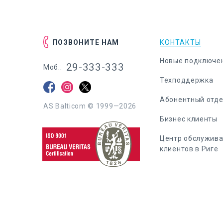
ПОЗВОНИТЕ НАМ
КОНТАКТЫ
Новые подключе
29-333-333
Моб.:
Техподдержка
Абонентный отд
AS Balticom © 1999—2026
Бизнес клиенты
Центр обслужив
клиентов в Риге