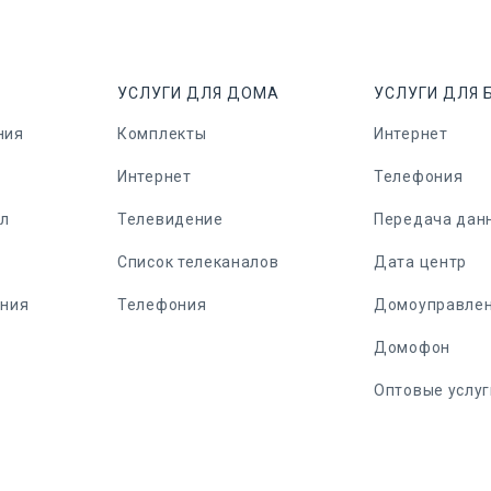
УСЛУГИ ДЛЯ ДОМА
УСЛУГИ ДЛЯ 
ния
Комплекты
Интернет
Интернет
Телефония
ел
Телевидение
Передача дан
Список телеканалов
Дата центр
ания
Телефония
Домоуправле
Домофон
Оптовые услуг