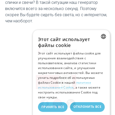
спички и свечи? В такой ситуации наш генератор
включится всего за несколько секунд. Поэтому
скорее Вы будете сидеть без света, но с интернетом,
чем наоборот.
Этот сайт использует
файлы cookie
LATVIAN
ПОЗВОНИТЕ НАМ
Этот сайт использует файлы cookie для
улучшения взаимодействия с
RUSSIAN
29-333-333
пользователем, анализа статистики
Моб.:
использования сайта, и улучшения
ENGLISH
маркетинговых активностей. Вы можете
узнать подробнее об используемых
файлах Cookie в нашей
политике
использования Cookie
, а также можете
настроить использование Cookie под
свои нужды.
ОТКЛОНИТЬ ВСЕ
ПРИНЯТЬ ВСЕ