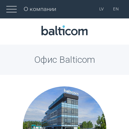
О компании
LV
EN
Офис Balticom