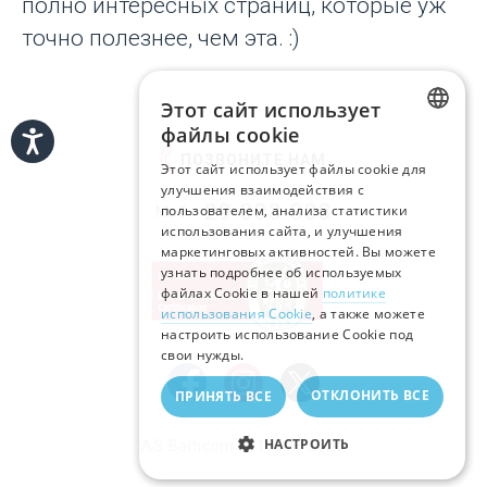
полно интересных страниц, которые уж
точно полезнее, чем эта. :)
Этот сайт использует
файлы cookie
LATVIAN
ПОЗВОНИТЕ НАМ
Этот сайт использует файлы cookie для
улучшения взаимодействия с
RUSSIAN
29-333-333
пользователем, анализа статистики
Моб.:
использования сайта, и улучшения
ENGLISH
маркетинговых активностей. Вы можете
узнать подробнее об используемых
файлах Cookie в нашей
политике
использования Cookie
, а также можете
настроить использование Cookie под
свои нужды.
ОТКЛОНИТЬ ВСЕ
ПРИНЯТЬ ВСЕ
НАСТРОИТЬ
AS Balticom © 1999—2026