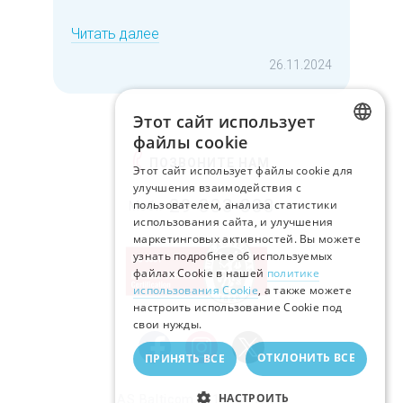
Читать далее
26.11.2024
Этот сайт использует
файлы cookie
LATVIAN
ПОЗВОНИТЕ НАМ
Этот сайт использует файлы cookie для
улучшения взаимодействия с
RUSSIAN
29-333-333
пользователем, анализа статистики
Моб.:
использования сайта, и улучшения
ENGLISH
маркетинговых активностей. Вы можете
узнать подробнее об используемых
файлах Cookie в нашей
политике
использования Cookie
, а также можете
настроить использование Cookie под
свои нужды.
ОТКЛОНИТЬ ВСЕ
ПРИНЯТЬ ВСЕ
НАСТРОИТЬ
AS Balticom © 1999—2026