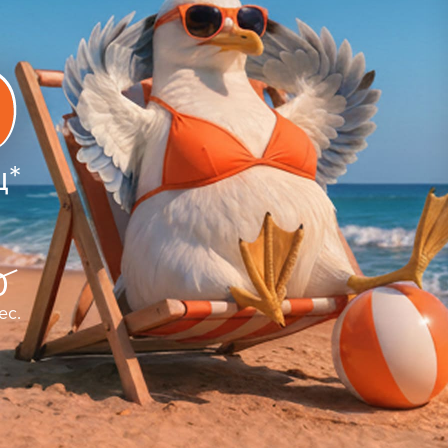
ц*
0
ес.