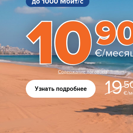
до 1000 Мбит/с
€/меся
Содержание договора
19
5
Узнать подробнее
€/м